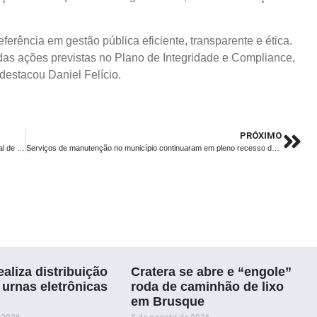
ferência em gestão pública eficiente, transparente e ética.
s ações previstas no Plano de Integridade e Compliance,
destacou Daniel Felício.
PRÓXIMO
Volnei Montibeller será o novo Secretário de Desenvolvimento Social de Brusque
Serviços de manutenção no município continuaram em pleno recesso de fim de ano
aliza distribuição
Cratera se abre e “engole”
 urnas eletrônicas
roda de caminhão de lixo
em Brusque