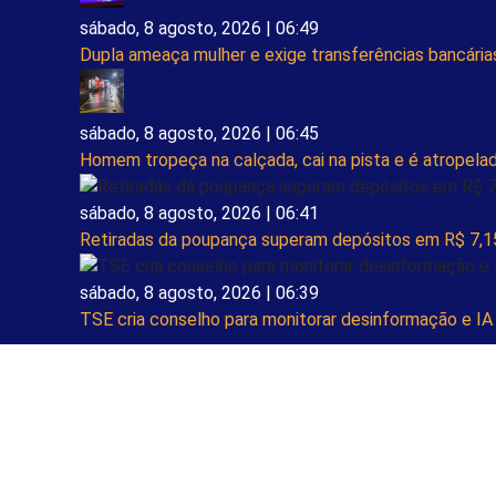
sábado, 8 agosto, 2026 | 06:49
Dupla ameaça mulher e exige transferências bancária
sábado, 8 agosto, 2026 | 06:45
Homem tropeça na calçada, cai na pista e é atropela
sábado, 8 agosto, 2026 | 06:41
Retiradas da poupança superam depósitos em R$ 7,15
sábado, 8 agosto, 2026 | 06:39
TSE cria conselho para monitorar desinformação e IA