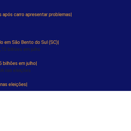
s após carro apresentar problemas
do em São Bento do Sul (SC)
 bilhões em julho
 nas eleições