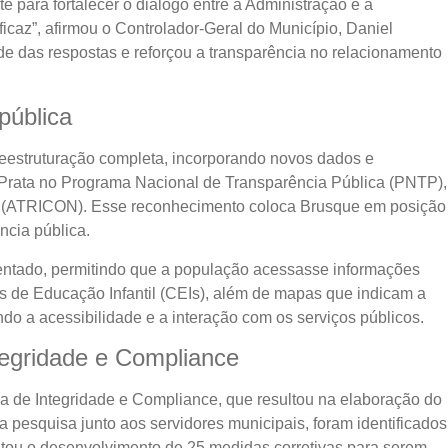
e para fortalecer o diálogo entre a Administração e a
icaz”, afirmou o Controlador-Geral do Município, Daniel
ade das respostas e reforçou a transparência no relacionamento
pública
eestruturação completa, incorporando novos dados e
 Prata no Programa Nacional de Transparência Pública (PNTP),
s (ATRICON). Esse reconhecimento coloca Brusque em posição
cia pública.
mentado, permitindo que a população acessasse informações
os de Educação Infantil (CEIs), além de mapas que indicam a
o a acessibilidade e a interação com os serviços públicos.
egridade e Compliance
ma de Integridade e Compliance, que resultou na elaboração do
 pesquisa junto aos servidores municipais, foram identificados
ilitou o desenvolvimento de 25 medidas corretivas para serem