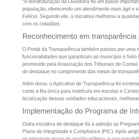
“A reestruturação da Ouvidoria foi um passo important
população, oferecendo um atendimento mais ágil e ef
Felício. Segundo ele, a iniciativa melhorou a qualid
com os cidadãos.
Reconhecimento em transparência 
O Portal da Transparência também passou por uma r
funcionalidades que garantiram ao município o Selo
promovido pela Associação dos Tribunais de Conta
de destaque no cumprimento das metas de transparên
Além disso, o Aplicativo de Transparência foi incre
como a fila única para matrícula em escolas e Centr
localização dessas unidades educacionais, melhorand
Implementação do Programa de Int
Outra iniciativa de destaque foi a adesão ao Progra
Plano de Integridade e Compliance (PIC). Após ampla
os principais riscos da gestão pública, o que possib