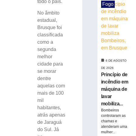
todo o país.
Fogo
celebrar
seus
No âmbito
61
estadual,
anos
Brusque foi
de
classificada
história
como a
6
de
segunda
agosto
melhor
de
6 DE AGOSTO
2026
cidade para
DE 2026
Ler
se morar
Princípio de
mais
dentre
incêndio em
»
aquelas com
máquina de
mais de 100
lavar
mil
Visita
mobiliza...
mediada
habitantes,
Bombeiros
com
atrás apenas
controlaram as
escultor
chamas e
de Jaraguá
Karl
atenderam uma
do Sul. Já
mulher...
Theichmann