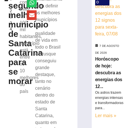
energias
o
com
segundo
,
para definir
dos
mais
2
12
melhor
os melhores
de
0
signos
municípios
município
100
2
para
em
4
mil
sexta-
de
qualidade
feira,
habitantes,
de vida em
Santa
07/08
município
7 DE AGOSTO
todo o Brasil
7
está
Catarina
de
DE 2026
e Brusque
entre
agosto
Horóscopo
para
conseguiu
de
os
de hoje:
2026
grande
se
10
Ler
descubra as
destaque,
melhores
morar
mais
energias dos
tanto no
do
»
12...
cenário
país
Os astros trazem
dentro do
energias intensas
estado de
Samae
e transformadoras
prepara
para...
Santa
programação
Catarina,
Ler mais »
especial
quanto em
para