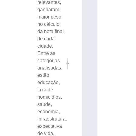
relevantes,
ganharam
maior peso
no cálculo
da nota final
de cada
cidade.
Entre as
categorias
PRÓXIMO
ANTERIOR
Fenarreco terá entrada gratuita durante todos os di
CDL Brusque promove edição do Sábado F
analisadas,
estão
educação,
taxa de
homicídios,
saúde,
economia,
infraestrutura,
expectativa
de vida,