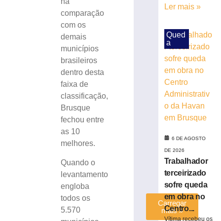
na
aproxima
Ler mais »
comparação
estudantes
com os
da
Qued
história
demais
a
e
municípios
do
brasileiros
patrimônio
dentro desta
cultural
faixa de
de
classificação,
Brusque
Brusque
6
de
fechou entre
agosto
as 10
de
6 DE AGOSTO
2026
melhores.
Ler
DE 2026
Trabalhador
Quando o
mais
terceirizado
levantamento
»
sofre queda
engloba
em obra no
todos os
Carregar
Centro...
5.570
mais »
Vítima recebeu os