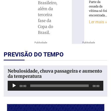
Parte da
Brasileiro,
ossada da
além da
vítima só foi
terceira
encontrada...
fase da
Ler mais »
Copa do
Brasil.
Publicidade
Publicidade
PREVISÃO DO TEMPO
Nebulosidade, chuva passageira e aumento
da temperatura
Tocador
00:00
00:00
de
áudio