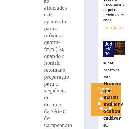
às
antes
investiment
atividades
os pelos
de
está
próximos 25
duelo
anos
agendado
contra
Ler mais »
para a
o
Maranhão
próxima
quarta-
7
Jud
de
iciá
feira (12),
agosto
rio
de
quando o
2026
horário
7 DE
Ler
retomar a
AGOSTO DE
mais
preparação
2026
»
Homem
para a
Carregar
que
sequência
mais »
matou
de
mulher e
desafios
ocultou
da Série C
cadáver
do
é...
Campeonato