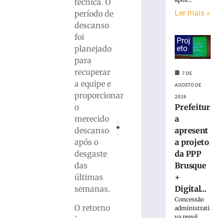
estreia
técnica. O
hoje
Ler mais »
período de
(7)
descanso
no
foi
Campeonato
Proj
planejado
eto
Estadual
para
7
de
recuperar
7 DE
agosto
a equipe e
de
AGOSTO DE
2026
proporcionar
2026
Ler
o
Prefeitur
mais
merecido
a
PRÓXIMO
ANTERIOR
»
descanso
apresent
Coordenaria das DPCAMIs promove ações de
Mulher é agredida a socos e chut
após o
a projeto
desgaste
da PPP
Bruscão
trabalha
das
Brusque
organização
últimas
+
defensiva
semanas.
Digital...
e
Concessão
bola
O retorno
administrati
parada
va prevê