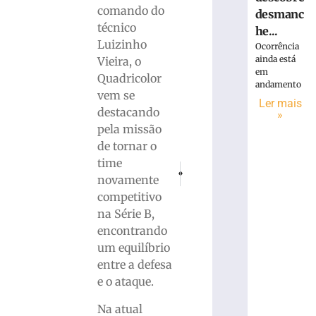
comando do
desmanc
técnico
he...
Luizinho
Ocorrência
ainda está
Vieira, o
em
Quadricolor
andamento
vem se
Ler mais
destacando
»
pela missão
de tornar o
time
PRÓXIMO
ANTERIOR
novamente
Princípio de incêndio em escola de Br
Anderson Rosa deixa o Brusque
competitivo
na Série B,
encontrando
um equilíbrio
entre a defesa
e o ataque.
Na atual