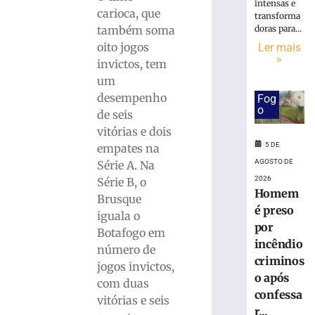
Campeonato
intensas e
carioca, que
Municipal
transforma
de
também soma
doras para...
Futsal
oito jogos
Ler mais
»
neste
invictos, tem
sábado
um
5
desempenho
Fog
de
o
agosto
de seis
de
vitórias e dois
2026
5 DE
empates na
Ler
AGOSTO DE
Série A. Na
mais
2026
Série B, o
»
Homem
Brusque
é preso
iguala o
17ª
por
Botafogo em
Volta
incêndio
número de
Ciclística
criminos
jogos invictos,
Cidade
o após
de
com duas
confessa
Brusque
vitórias e seis
r...
distribuirá