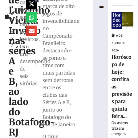
de
h
olho
que
marca de oito
Luizinho
o
no
também
jogos de
2
próximo
Hor
soma
Vieira:
6
ósc
invencibilidade
adversário
oito
opo
,
do
Invicto
no
jogos
2
Brasileiro
Campeonato
6 DE
nas
invictos,
0
Série
Brasileiro,
AGOSTO DE
2
tem
C
séries
destacando-
2026
4
um
5
Horósco
se como o
A
de
desempenho
po de
agosto
time com
e
de
de
hoje:
mais partidas
2026
seis
B,
confira
sem derrotas
Ler
vitórias
as
entre os
mais
ao
previsõe
clubes das
»
lado
s para
Séries A e B,
quinta-
do
junto ao
Guabiruba
feira...
Botafogo do
realiza
Botafogo-
Os astros
Rio de Janeiro.
finais
trazem
RJ
do
energias
O time