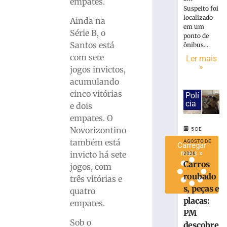
empates.
R$
Suspeito foi
localizado
10
Ainda na
em um
mil
Série B, o
ponto de
em
Santos está
ônibus...
premiação
com sete
Ler mais
5
»
jogos invictos,
de
agosto
acumulando
de
cinco vitórias
2026
Polí
cia
Ler
e dois
mais
empates. O
»
Novorizontino
5 DE
também está
AGOSTO DE
Carregar
mais »
invicto há sete
2026
Carros
jogos, com
roubado
três vitórias e
s, peças e
quatro
placas:
empates.
PM
Sob o
descobre