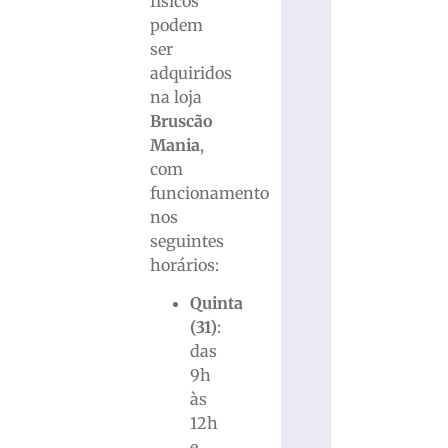
físicos
podem
ser
adquiridos
na loja
Bruscão
Mania
,
com
funcionamento
nos
seguintes
horários:
Quinta
(31)
:
das
9h
às
12h
e