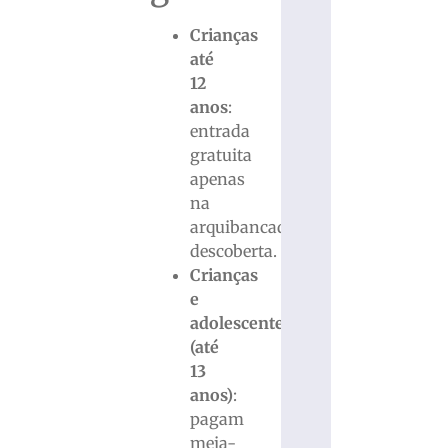
Crianças
até
12
anos
:
entrada
gratuita
apenas
na
arquibancada
descoberta.
Crianças
e
adolescentes
(até
13
anos)
:
pagam
meia-