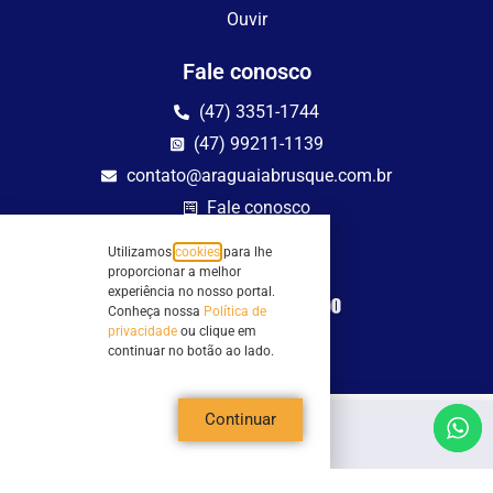
Ouvir
Fale conosco
(47) 3351-1744
(47) 99211-1139
contato@araguaiabrusque.com.br
Fale conosco
Utilizamos
cookies
para lhe
Site seguro
proporcionar a melhor
experiência no nosso portal.
Conheça nossa
Política de
privacidade
ou clique em
continuar no botão ao lado.
Continuar
Todos os direitos reservados - Sociedade Rádio Araguaia de Brusque Ltda -
CNPJ 82.983.230/0001-82
Mathilde Hoffmann, 66 - Centro II, Brusque, SC - 88353-120 - Centro Comercial
Geschäftshaus - Sl 21/22