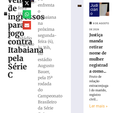
venda
h
estreia
segunda-
enfrenta
Judi
de
o
com
feira
ciári
o
3
vitória
o
(4),
ingressos
1
Itabaiana
no
às
,
Campeonato
para
na
8 DE AGOSTO
16h,
2
Catarinense
próxima
DE 2026
jogo
no
0
8
Justiça
segunda-
2
estádio
de
contra
manda
feira (4),
agosto
5
Augusto
de
retirar
às 16h,
Itabaiana
2026
Bauer.
nome de
no
Ler
pela
mulher
estádio
mais
Série
registrad
Augusto
»
a como...
Bauer,
C
Fruto de
pela 15ª
Serra
relação
rodada
extraconjuga
do
do
l do marido,
Rio
registro
Campeonato
do
civil...
Brasileiro
Rastro
Ler mais »
será
da Série