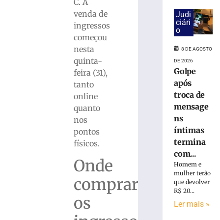
interditada
C. A
neste
venda de
Judi
sábado
ciári
ingressos
o
(8)
começou
para
nesta
8 DE AGOSTO
corrida
quinta-
noturna
DE 2026
Golpe
feira (31),
8
de
após
tanto
agosto
troca de
online
de
2026
mensage
quanto
Ler
ns
nos
mais
íntimas
pontos
»
termina
físicos.
com...
Onde
Homem e
Brusque
mulher terão
anuncia
comprar
que devolver
contratação
R$ 20...
do
os
Ler mais »
zagueiro
João