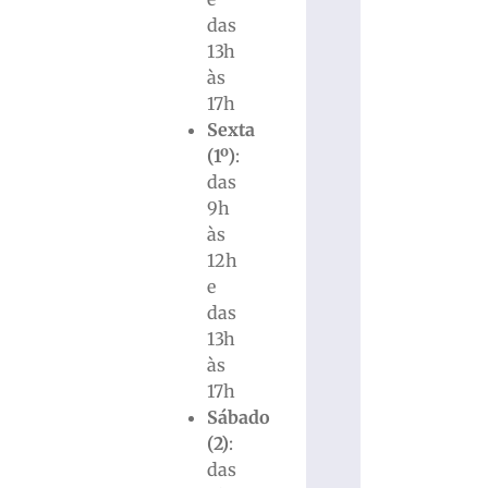
das
13h
às
17h
Sexta
(1º)
:
das
9h
às
12h
e
das
13h
às
17h
Sábado
(2)
:
das