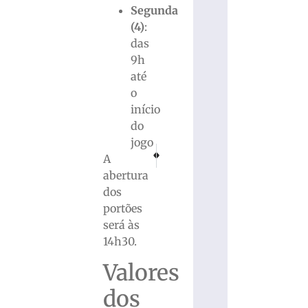
Segunda
(4)
:
das
9h
até
o
início
do
jogo
PRÓXIMO
ANTERIOR
A
Nova exposição transforma Museu Casa de Br
Semana nacional alerta para alta de
abertura
dos
portões
será às
14h30.
Valores
dos