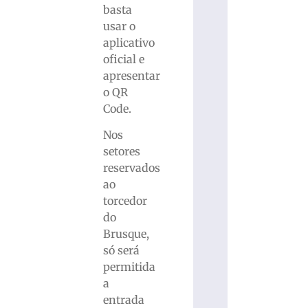
basta
usar o
aplicativo
oficial e
apresentar
o QR
Code.
Nos
setores
reservados
ao
torcedor
do
Brusque,
só será
permitida
a
entrada