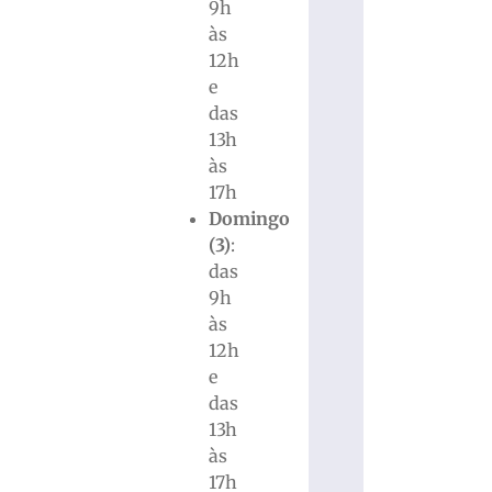
9h
às
12h
e
das
13h
às
17h
Domingo
(3)
:
das
9h
às
12h
e
das
13h
às
17h