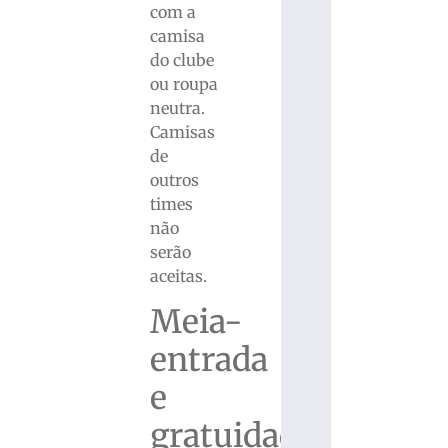
com a
camisa
do clube
ou roupa
neutra.
Camisas
de
outros
times
não
serão
aceitas.
Meia-
entrada
e
gratuidade