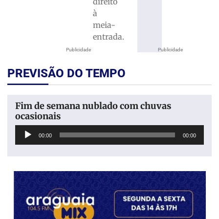
direito
à
meia-
entrada.
Publicidade
Publicidade
PREVISÃO DO TEMPO
Fim de semana nublado com chuvas
ocasionais
Tocador
00:00
00:00
de
áudio