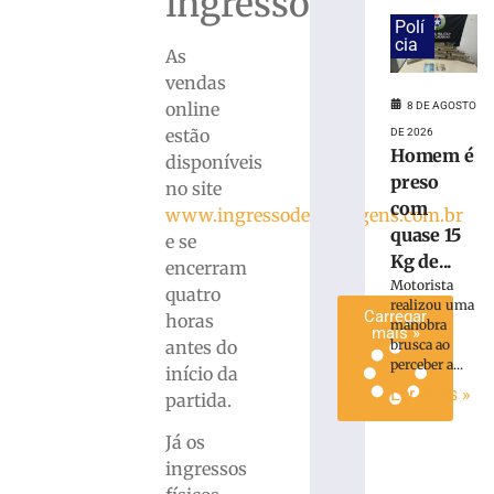
ingressos
Maistro
Polí
para
cia
As
a
vendas
Série
online
8 DE AGOSTO
C
estão
DE 2026
7
Homem é
de
disponíveis
agosto
preso
no site
de
2026
com
www.ingressodevantagens.com.br
Ler
quase 15
e se
mais
Kg de...
encerram
»
Motorista
quatro
realizou uma
Carregar
horas
manobra
mais »
brusca ao
antes do
perceber a...
início da
Ler mais »
partida.
Já os
ingressos