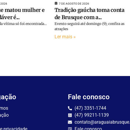
 2026
7 DE AGOSTO DE 2026
 matou mulher e
Tradição gaúcha toma conta
áver é...
de Brusque com a...
a vítima só foi encontrada...
Evento seguirá até domingo (9); confira as
atrações
Ler mais »
gação
Fale conosco
mos
(47) 3351-1744
ação
(47) 99211-1139
contato@araguaiabrusque
de privacidade
Fale conosco