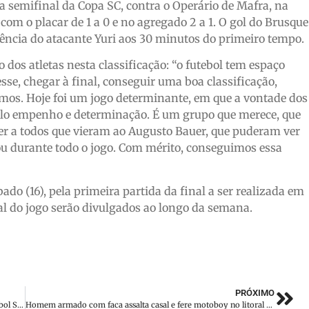
a semifinal da Copa SC, contra o Operário de Mafra, na
 com o placar de 1 a 0 e no agregado 2 a 1. O gol do Brusque
ência do atacante Yuri aos 30 minutos do primeiro tempo.
dos atletas nesta classificação: “o futebol tem espaço
sse, chegar à final, conseguir uma boa classificação,
mos. Hoje foi um jogo determinante, em que a vontade dos
pelo empenho e determinação. É um grupo que merece, que
cer a todos que vieram ao Augusto Bauer, que puderam ver
ou durante todo o jogo. Com mérito, conseguimos essa
do (16), pela primeira partida da final a ser realizada em
cal do jogo serão divulgados ao longo da semana.
PRÓXIMO
Brusque é campeã estadual da Liga Santa Catarina de Handebol Sub-14
Homem armado com faca assalta casal e fere motoboy no litoral catarinense