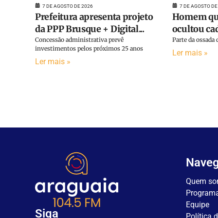
7 DE AGOSTO DE 2026
7 DE AGOSTO DE
Prefeitura apresenta projeto
Homem que
da PPP Brusque + Digital...
ocultou cad
Concessão administrativa prevê
Parte da ossada d
investimentos pelos próximos 25 anos
Ler mais »
Ler mais »
Nave
Quem so
Program
Equipe
Siga
Política 