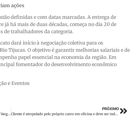
ciam ações
tão definidas e com datas marcadas. A entrega de
rre já há mais de duas décadas, começa no dia 20 de
ias de trabalhadores da categoria.
ato dará início à negociação coletiva para os
io Tijucas. O objetivo é garantir melhorias salariais e de
empenha papel essencial na economia da região. Em
 principal fomentador do desenvolvimento econômico
ção e Eventos
PRÓXIMO
Motociclista é encontrado morto às margens da BR-282, em Vargem
Cliente é atropelado pelo próprio carro em oficina e deve ser indenizado