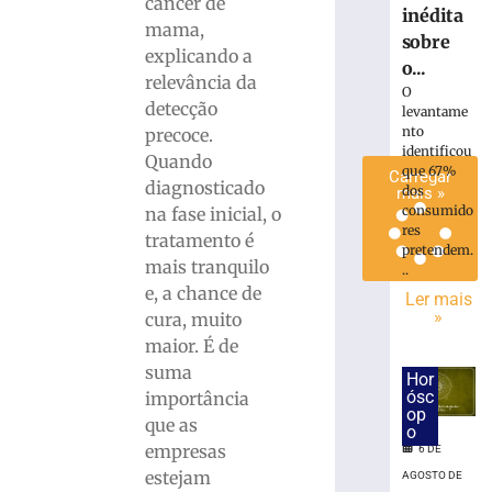
câncer de
inédita
de
mama,
agosto
sobre
de
explicando a
2026
o...
relevância da
Ler
O
detecção
levantame
mais
nto
precoce.
»
identificou
Quando
que 67%
Carregar
diagnosticado
dos
mais »
consumido
na fase inicial, o
res
tratamento é
pretendem.
mais tranquilo
..
e, a chance de
Ler mais
»
cura, muito
maior. É de
suma
Hor
ósc
importância
op
que as
o
empresas
6 DE
estejam
AGOSTO DE