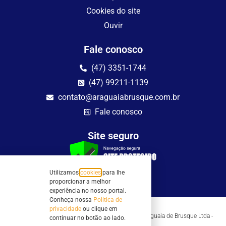
Cookies do site
Ouvir
Fale conosco
(47) 3351-1744
(47) 99211-1139
contato@araguaiabrusque.com.br
Fale conosco
Site seguro
Utilizamos
cookies
para lhe
proporcionar a melhor
experiência no nosso portal.
Conheça nossa
Política de
privacidade
ou clique em
Todos os direitos reservados - Sociedade Rádio Araguaia de Brusque Ltda -
continuar no botão ao lado.
CNPJ 82.983.230/0001-82