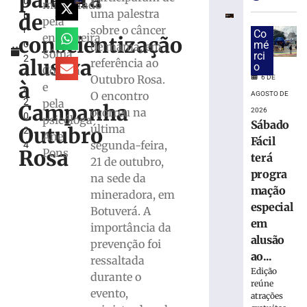
palestra
u
único
ministrado
uma palestra
de
b
de
pela
sobre o câncer
r
atendimento
Co
enfermeira
conscientização
o
mé
de mama, em
via
Sônia
rci
2
WhatsApp
alusiva
referência ao
o
Correia
4
Outubro Rosa.
6
6 DE
à
e
,
de
O encontro
AGOSTO DE
agosto
2
pela
Campanha
de
ocorreu na
2026
0
psicóloga
2026
Sábado
última
Outubro
2
Ler
Ane
Fácil
segunda-feira,
4
mais
Rosa
Pons
terá
21 de outubro,
»
progra
na sede da
mação
mineradora, em
Representan
especial
Botuverá. A
de
em
importância da
Brusque
alusão
prevenção foi
participam
ao...
ressaltada
do
Edição
durante o
Encontro
reúne
do
evento,
atrações