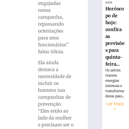
engajadas
2026
Horósco
nessa
po de
campanha,
hoje:
repassando
confira
orientações
as
para seus
previsõe
funcionários”
s para
falou Sônia.
quinta-
Ela ainda
feira...
destaca a
Os astros
trazem
necessidade de
energias
incluir os
intensas e
homens nas
transforma
doras para...
campanhas de
Ler mais
prevenção.
»
“Eles estão ao
lado da mulher
e precisam ser o