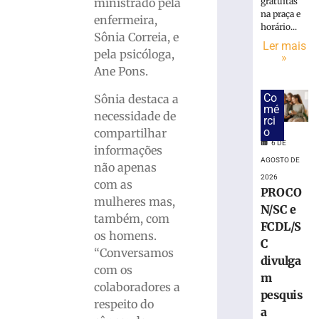
Conselho
gratuitas
ministrado pela
Nacional
na praça e
enfermeira,
horário...
de
Sônia Correia, e
Emaús
Ler mais
pela psicóloga,
»
6
Ane Pons.
de
agosto
de
Co
Sônia destaca a
2026
mé
necessidade de
rci
Ler
o
compartilhar
mais
6 DE
informações
»
AGOSTO DE
não apenas
2026
com as
PROCO
Fundação
mulheres mas,
N/SC e
Cultural
também, com
de
FCDL/S
os homens.
Guabiruba
C
“Conversamos
anuncia
divulga
com os
Galpão
m
das
colaboradores a
pesquis
Artes
respeito do
a
6