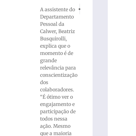
PRÓXIMO
ANTERIOR
A assistente do
Núcleo de Médicos Veterinários da ACI
Documentário “Os Mestres Pelz
Departamento
Pessoal da
Calwer, Beatriz
Busquirolli,
explica que o
momento é de
grande
relevância para
conscientização
dos
colaboradores.
“É ótimo ver o
engajamento e
participação de
todos nessa
ação. Mesmo
que a maioria