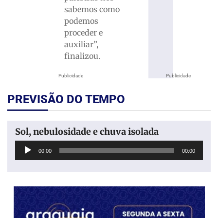
sabemos como
podemos
proceder e
auxiliar”,
finalizou.
Publicidade
Publicidade
PREVISÃO DO TEMPO
Sol, nebulosidade e chuva isolada
Tocador
00:00
00:00
de
áudio