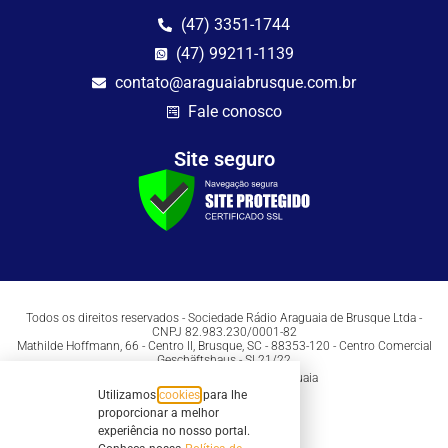
(47) 3351-1744
(47) 99211-1139
contato@araguaiabrusque.com.br
Fale conosco
Site seguro
Todos os direitos reservados - Sociedade Rádio Araguaia de Brusque Ltda -
CNPJ 82.983.230/0001-82
Mathilde Hoffmann, 66 - Centro II, Brusque, SC - 88353-120 - Centro Comercial
Geschäftshaus - Sl 21/22
Copyright © 2026 | Rádio Araguaia
Utilizamos
cookies
para lhe
proporcionar a melhor
experiência no nosso portal.