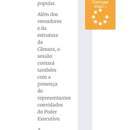
Carregar
popular.
mais »
Além dos
vereadores
e da
estrutura
da
Câmara, a
sessão
contará
também
com a
presença
de
representantes
convidados
do Poder
Executivo.
A