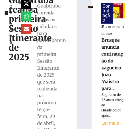
Guabiruba
l
Marco
a
Guabiruba
Con
realiza
2
Buzzi
sessão
trat
convida
9
e
açã
primeira
,
todos os
pede
o
2
perda
Sessão
cidadãos
7 DE AGOSTO
0
do
para
DE 2026
Itinerante
2
cargo
Brusque
participarem
5
por
de
anuncia
da
infrações
contrataç
primeira
2025
disciplinares
ão do
Sessão
6
zagueiro
Itinerante
de
agosto
João
de 2025
de
2026
Maistro
que será
Ler
para...
realizada
mais
Zagueiro de
na
26 anos chega
»
próxima
ao
terça-
Quadricolor
após...
feira, 29
PRD
homologa
Ler mais »
de abril,