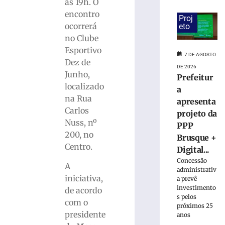
candidaturas
às 19h. O
de
encontro
Proj
Jucineia
ocorrerá
eto
Ribeiro
no Clube
Eckart
Esportivo
à
7 DE AGOSTO
Dez de
Deputada
DE 2026
Estadual
Junho,
Prefeitur
e
localizado
a
Vagner
na Rua
apresenta
Tebalde
Carlos
projeto da
a
Nuss, nº
PPP
Deputado
200, no
Federal
Brusque +
Centro.
Digital...
5
de
Concessão
agosto
A
administrativ
de
iniciativa,
a prevê
2026
investimento
de acordo
Ler
s pelos
com o
mais
próximos 25
presidente
»
anos