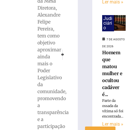
da Mesa
Ler mais »
Diretora,
Rede
Alexandre
Sustentabilidade
Judi
Felipe
define
ciári
o
Pereira,
dois
candidatos
tem como
7 DE AGOSTO
de
objetivo
Brusque
DE 2026
aproximar
Homem
PRÓXIMO
ANTERIOR
para
ainda
Bairro Águas Claras receberá pulverização contr
CDL Treinamentos divulga agenda de 
que
disputar
mais o
vaga
matou
Poder
na
mulher e
Legislativo
Alesc
ocultou
da
3
cadáver
de
comunidade,
é...
agosto
promovendo
de
Parte da
2026
a
ossada da
Ler
vítima só foi
transparência
mais
encontrada...
e a
»
Ler mais »
participação