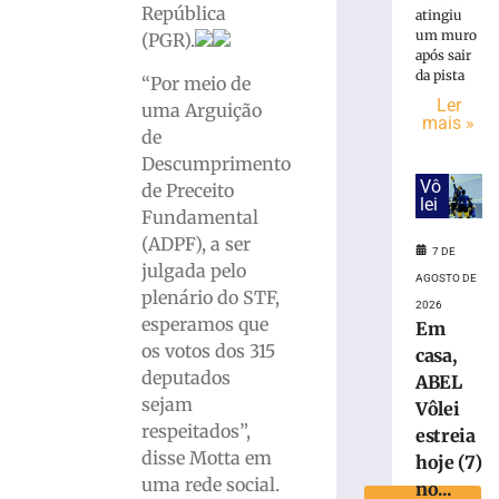
República
atingiu
um muro
(PGR).
Rede
após sair
Sustentabili
da pista
“Por meio de
define
Ler
uma Arguição
dois
mais »
candidatos
de
de
Descumprimento
Brusque
Vô
de Preceito
para
lei
Fundamental
disputar
(ADPF), a ser
vaga
7 DE
julgada pelo
na
AGOSTO DE
plenário do STF,
Alesc
2026
esperamos que
3
Em
de
os votos dos 315
casa,
agosto
deputados
de
ABEL
2026
sejam
Vôlei
Ler
respeitados”,
estreia
mais
disse Motta em
hoje (7)
»
uma rede social.
no...