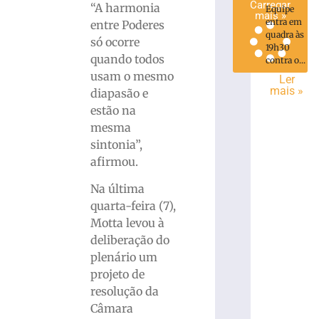
Carregar
“A harmonia
Equipe
mais »
entra em
entre Poderes
quadra às
só ocorre
19h30
quando todos
contra o...
usam o mesmo
Ler
mais »
diapasão e
estão na
mesma
sintonia”,
afirmou.
Na última
quarta-feira (7),
Motta levou à
deliberação do
plenário um
projeto de
resolução da
Câmara