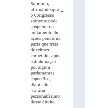
Supremo,
afirmando que
PRÓXIMO
ANTERIOR
Pesquisa: SC reduziu em 12% o desmat
Concurso 2862: Mega-Sena não
o Congresso
somente pode
suspender o
andamento de
ações penais na
parte que trata
de crimes
cometidos após
a diplomação
por algum
parlamentar
específico,
diante do
“caráter
personalíssimo”
desse direito.