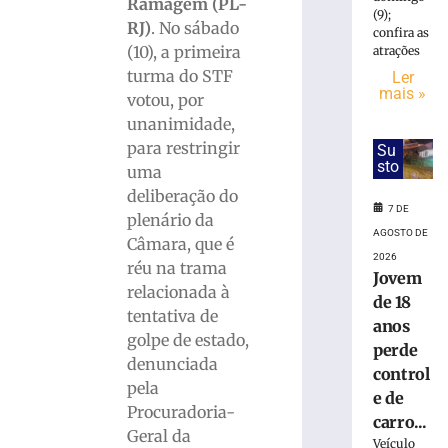
candidaturas
Ramagem (PL-
(9);
de
RJ)
. No sábado
confira as
Jucineia
(10), a primeira
atrações
Ribeiro
turma do STF
Ler
Eckart
mais »
votou, por
à
unanimidade,
Deputada
Estadual
para restringir
Su
sto
e
uma
Vagner
deliberação do
Tebalde
7 DE
plenário da
a
AGOSTO DE
Câmara, que é
Deputado
2026
réu na trama
Federal
Jovem
relacionada à
5
de 18
de
tentativa de
anos
agosto
golpe de estado,
de
perde
2026
denunciada
control
Ler
pela
e de
mais
Procuradoria-
carro...
»
Geral da
Veículo