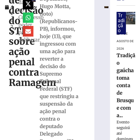
de
1
Marco
dá
Hugo Motta,
decisão
4,
Buzzi
ao
(foto)
2
e
Tr
Congresso
do
0
adi
(Republicanos-
pede
poder
çã
2
perda
STF
PB), informou,
o
para
5
do
7 DE
hoje (13), que
sobre
deliberar
cargo
AGOSTO DE
ingressou com
por
ação
2026
uma ação para
infrações
Tradiçã
reverter a
penal
disciplinares
o
decisão do
6
contra
gaúcha
Supremo
de
toma
agosto
Ramagem
Tribunal
de
conta
2026
Federal (STF)
de
Ler
que restringiu a
Brusqu
mais
suspensão da
e com
»
ação penal
a...
contra o
Evento
deputado
PRD
seguirá
homologa
Delegado
até
domingo