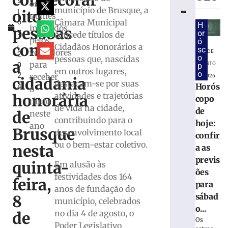
condecorar
s
Marco
os
município de Brusque, a
oito
t
Buzzi
nomes
Câmara Municipal
o
e
H
indicados
pessoas
7
or
concede títulos de
pede
pelos
ó
,
perda
com
Cidadãos Honorários a
sc
vereadores
8 DE
2
do
o
pessoas que, nascidas
a
para
AGOSTO
0
p
cargo
em outros lugares,
o
2
receber
por
DE 2026
cidadania
destacam-se por suas
Horós
4
infrações
o
atividades e trajetórias
honorária
copo
disciplina
título
de vida na cidade,
de
6
de
neste
contribuindo para o
de
hoje:
ano
agosto
Brusque
desenvolvimento local
confir
de
2026
ou o bem-estar coletivo.
nesta
a as
Ler
previs
quinta-
Em alusão às
mais
ões
festividades dos 164
»
feira,
para
anos de fundação do
sábad
8
município, celebrados
PRD
o...
no dia 4 de agosto, o
de
homolog
Os
Poder Legislativo