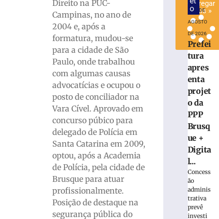
et
Direito na PUC-
Carregar
o
mais »
7 DE
Campinas, no ano de
AGOSTO
2004 e, após a
DE 2026
formatura, mudou-se
Prefei
para a cidade de São
tura
Paulo, onde trabalhou
apres
com algumas causas
enta
advocatícias e ocupou o
projet
posto de conciliador na
o da
Vara Cível. Aprovado em
PPP
concurso púbico para
Brusq
delegado de Polícia em
ue +
Santa Catarina em 2009,
Digita
optou, após a Academia
l...
de Polícia, pela cidade de
Concess
Brusque para atuar
ão
profissionalmente.
adminis
trativa
Posição de destaque na
prevê
segurança pública do
investi