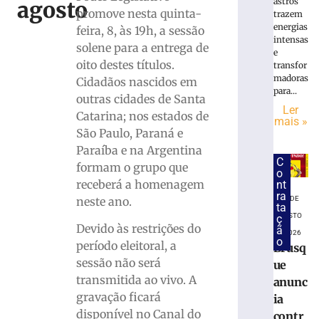
candidatu
astros
agosto
promove nesta quinta-
de
trazem
energias
Jucineia
feira, 8, às 19h, a sessão
intensas
Ribeiro
solene para a entrega de
e
Eckart
oito destes títulos.
transfor
à
madoras
Cidadãos nascidos em
Deputada
para...
outras cidades de Santa
Estadual
Ler
Catarina; nos estados de
e
mais »
São Paulo, Paraná e
Vagner
Tebalde
Paraíba e na Argentina
C
a
formam o grupo que
o
Deputado
receberá a homenagem
nt
Federal
ra
neste ano.
7 DE
ta
5
AGOSTO
ç
de
Devido às restrições do
ã
agosto
DE 2026
o
período eleitoral, a
de
Brusq
2026
sessão não será
ue
Ler
transmitida ao vivo. A
anunc
mais
gravação ficará
ia
»
disponível no Canal do
contr