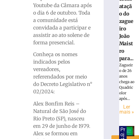
Youtube da Câmara após
ataçã
Rede
o dia 6 de outubro. Toda
o do
Sustentab
a comunidade está
zague
define
convidada a participar e
iro
dois
assistir ao ato solene de
João
candidato
forma presencial.
Maist
de
Brusque
ro
Conheça os nomes
para
para...
indicados pelos
disputar
Zagueir
vereadores,
vaga
o de 26
na
referendados por meio
anos
chega ao
Alesc
do Decreto Legislativo n°
Quadric
3
02/2024:
olor
de
após...
agosto
Alex Bonfim Reis –
de
Ler
2026
Natural de São José do
mais »
Ler
Rio Preto (SP), nasceu
mais
em 29 de junho de 1979.
Pr
»
Alex se formou em
oj