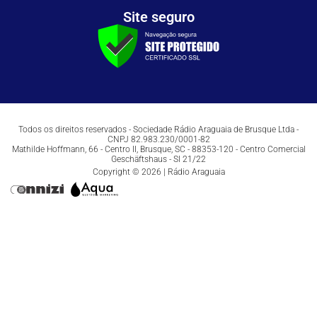
Site seguro
Todos os direitos reservados - Sociedade Rádio Araguaia de Brusque Ltda -
CNPJ 82.983.230/0001-82
Mathilde Hoffmann, 66 - Centro II, Brusque, SC - 88353-120 - Centro Comercial
Geschäftshaus - Sl 21/22
Copyright © 2026 | Rádio Araguaia