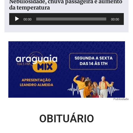
Nebulosidade, chuva passageira e aumento
da temperatura
Tocador
00:00
00:00
de
áudio
Publicidade
OBITUÁRIO