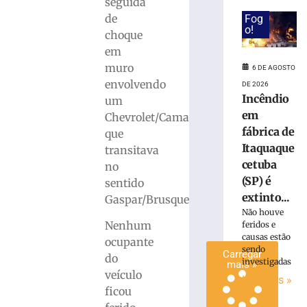
seguida
invadir
de
Fog
restaurante
o!
choque
às
em
margens
muro
da
6 DE AGOSTO
BR-
envolvendo
DE 2026
116
Incêndio
um
em
em
Chevrolet/Camaro
Papanduva
fábrica de
que
6
Itaquaque
transitava
de
cetuba
agosto
no
de
(SP) é
sentido
2026
extinto...
Gaspar/Brusque.
Ler
Não houve
mais
Nenhum
feridos e
»
causas estão
ocupante
sendo
Carregar
do
investigadas
mais »
veículo
Ler mais »
ficou