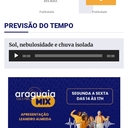
ferido.
Publicidade
Publicidade
PREVISÃO DO TEMPO
Sol, nebulosidade e chuva isolada
Tocador
00:00
00:00
de
áudio