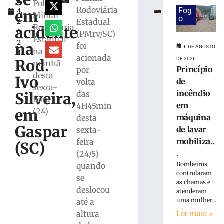
se
2
em
Polícia
Rodoviária
Fog
em
4,
máquina
Militar
o
Estadual
2
de
Rodoviária
acidente
0
(PMrv/SC)
lavar
Estadual
2
mobiliza
na
foi
6 DE AGOSTO
na
4
Bombeiros,
acionada
DE 2026
Rod.
manhã
em
Princípio
por
desta
Brusque
Ivo
de
volta
sexta-
6
incêndio
das
Silveira,
de
feira
agosto
em
4H45min
em
(24)
de
máquina
desta
2026
Gaspar
de lavar
sexta-
Ler
mobiliza..
feira
mais
(SC)
.
(24/5)
»
Bombeiros
quando
controlaram
se
Trabalhador
as chamas e
deslocou
atenderam
terceirizado
uma mulher...
até a
sofre
queda
Ler mais »
altura