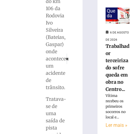
em
do km
obra
106 da
Que
no
Rodovia
da
Centro
Ivo
Administrativo
Silveira
da
6 DE AGOSTO
(Bateias,
Havan
DE 2026
em
Gaspar)
Trabalhad
Brusque
onde
or
PRÓXIMO
ANTERIOR
6
aconteceu
terceiriza
Delegado Alex Bonfim Reis deixará a DIC de 
Homem morre atropelado na SC-412, 
de
um
agosto
do sofre
de
acidente
queda em
2026
de
obra no
Ler
trânsito.
Centro...
mais
Vítima
»
Tratava-
recebeu os
se de
primeiros
socorros no
uma
Funcionária
local e...
morre
saída de
Ler mais »
após
pista
ônibus