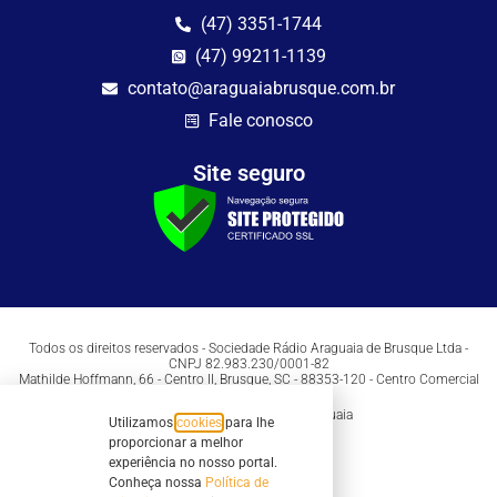
(47) 3351-1744
(47) 99211-1139
contato@araguaiabrusque.com.br
Fale conosco
Site seguro
Todos os direitos reservados - Sociedade Rádio Araguaia de Brusque Ltda -
CNPJ 82.983.230/0001-82
Mathilde Hoffmann, 66 - Centro II, Brusque, SC - 88353-120 - Centro Comercial
Geschäftshaus - Sl 21/22
Copyright © 2026 | Rádio Araguaia
Utilizamos
cookies
para lhe
proporcionar a melhor
experiência no nosso portal.
Conheça nossa
Política de