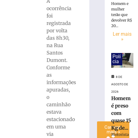
A
Homem e
é
ocorrência
mulher
preso
terão que
foi
com
devolver R$
registrada
quase
20...
por volta
15
Ler mais
Kg
das 8h30,
»
de
na Rua
maconha
Santos
em
Polí
Dumont.
cia
Blumenau
Conforme
(SC)
as
8
8 DE
informações
de
AGOSTO DE
agosto
apuradas,
de
2026
2026
o
Homem
Ler
caminhão
é preso
mais
estava
com
»
estacionado
quase 15
em uma
Carregar
Kg de...
mais »
via
Motorista