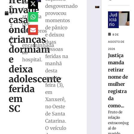
freio
h
e
anos
desgovernado
invade
o
exige
foi
provocou
3
transferências
Jud
atingida
casa
,
iciá
momentos
bancárias
por
rio
2
após
onde
de pânico
escombros
0
carro
e deixou
8 DE
crianças
e
2
apresentar
duas
AGOSTO DE
6
encaminhada
problemas
dormiam
pessoas
2026
ao
8
Justiça
feridas na
e
de
hospital.
agosto
manda
manhã
deixa
de
retirar
desta
2026
adolescente
nome de
quarta-
Ler
mulher
feira (3),
mais
ferida
registra
em
»
em
da
Xanxerê,
como...
SC
no Oeste
Homem
Fruto de
de Santa
tropeça
relação
Catarina.
na
extraconjug
calçada,
O veículo
al do
marido,