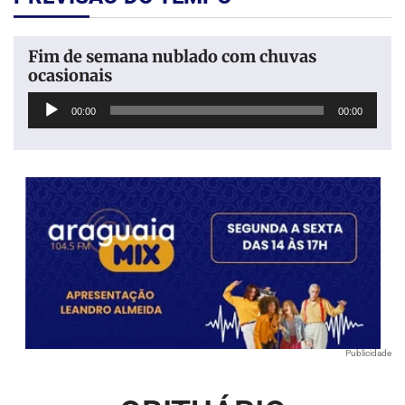
Fim de semana nublado com chuvas
ocasionais
Tocador
00:00
00:00
de
áudio
Publicidade