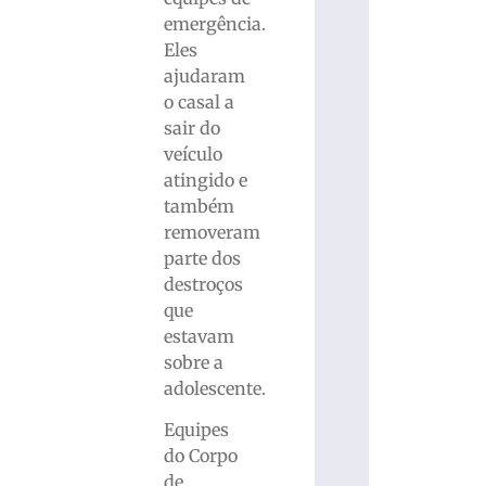
emergência.
Eles
ajudaram
o casal a
sair do
veículo
atingido e
também
removeram
parte dos
destroços
que
estavam
sobre a
adolescente.
Equipes
do Corpo
de