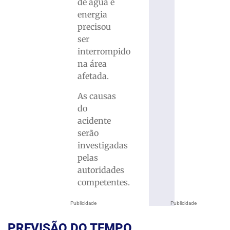
de água e
energia
precisou
ser
interrompido
na área
afetada.
As causas
do
acidente
serão
investigadas
pelas
autoridades
competentes.
Publicidade
Publicidade
PREVISÃO DO TEMPO