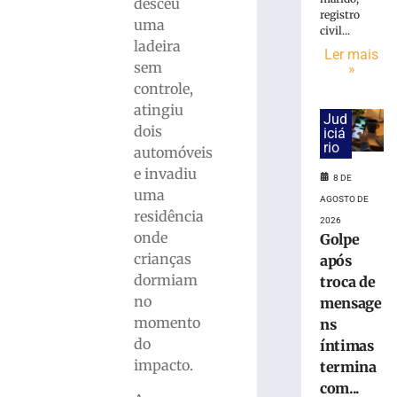
cai
desceu
registro
na
uma
civil...
pista
ladeira
Ler mais
e
sem
»
é
controle,
atropelado
atingiu
em
Jud
São
dois
iciá
rio
Bento
automóveis
do
e invadiu
8 DE
Sul
uma
AGOSTO DE
(SC)
residência
2026
8
onde
Golpe
de
agosto
crianças
após
de
dormiam
2026
troca de
Ler
no
mensage
mais
momento
ns
»
do
íntimas
impacto.
termina
com...
Homem