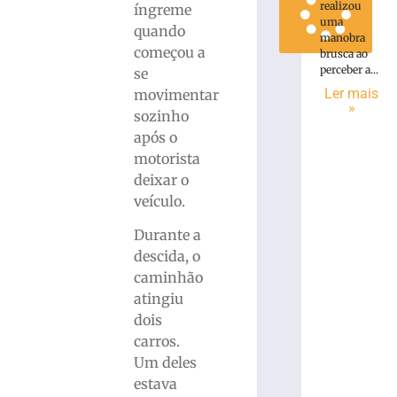
realizou
íngreme
uma
quando
manobra
começou a
brusca ao
perceber a...
se
Ler mais
movimentar
»
sozinho
após o
motorista
deixar o
veículo.
Durante a
descida, o
caminhão
atingiu
dois
carros.
Um deles
estava