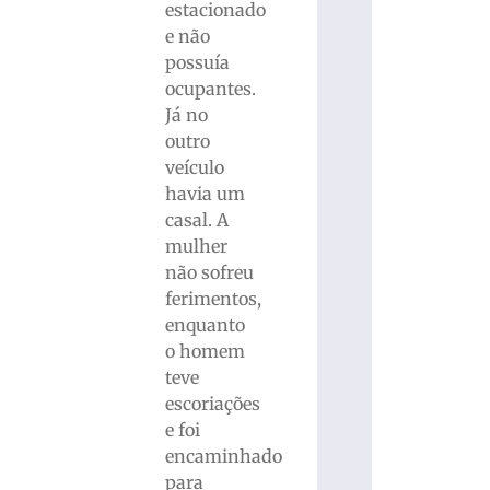
estacionado
e não
possuía
ocupantes.
Já no
outro
veículo
havia um
casal. A
mulher
não sofreu
ferimentos,
enquanto
o homem
teve
escoriações
e foi
encaminhado
para