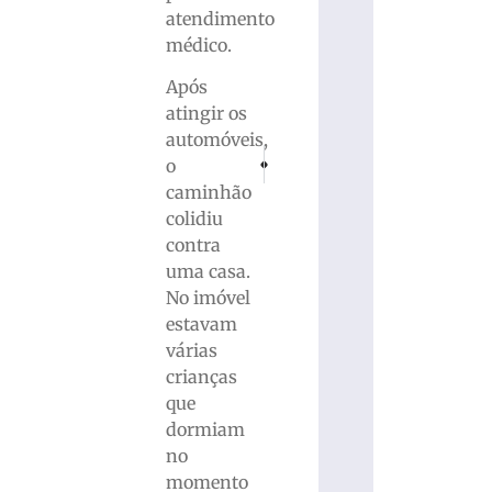
atendimento
médico.
Após
atingir os
automóveis,
PRÓXIMO
ANTERIOR
o
Jogos Comunitários de Brusque reunirá 2
Equipes concluem reparo na aduto
caminhão
colidiu
contra
uma casa.
No imóvel
estavam
várias
crianças
que
dormiam
no
momento