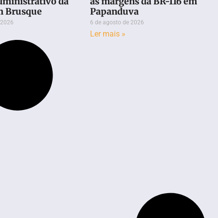
dministrativo da
às margens da BR-116 em
m Brusque
Papanduva
 2026
6 de agosto de 2026
Ler mais »