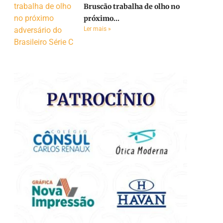
e
Bruscão trabalha de olho no
próximo...
Ler mais »