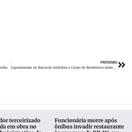
PRÓXIMO
iruba
Capotamento no Barracão mobiliza o Corpo de Bombeiros nesta quarta-feira (28/5)
or terceirizado
Funcionária morre após
eda em obra no
ônibus invadir restaurante