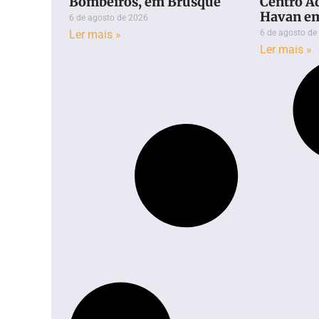
Bombeiros, em Brusque
Centro A
Havan e
6 de agosto de 2026
Ler mais »
6 de agosto de
Ler mais »