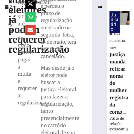
títulos:
2
para
regularizaram
e perdeu o
eleitores
3,
monitorar
a
prazo de
2
desinformaç
Ju
situação
já
0
dici
regularização
e
até
ári
2
IA
podem
encerrado na
o
19
5
nas
segunda-feira,
8 DE
requerer
de
eleições
19 de maio, terá
AGOSTO DE
maio
regularização
8
seu título
2026
de
devem
Justiça
cancelado.
agosto
pagar
de
manda
2026
a
Mas desde já o
retirar
Ler
multa
eleitor pode
nome
mais
e
buscar a
de
»
requerer
Justiça Eleitoral
mulher
a
para fazer a
registra
regularização
TRE-
regularização,
da
SC
tanto
como...
realiza
presencialmente
Fruto de
distribuição
relação
no cartório
de
extraconju
eleitoral de sua