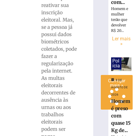
com...
de
reativar sua
Homem e
lixo
inscrição
mulher
em
eleitoral. Mas,
terão que
Brusque
devolver
se a pessoa já
R$ 20...
8
possui dados
de
Ler mais
agosto
biométricos
»
de
coletados, pode
2026
fazer a
Ler
Pol
regularização
mais
ícia
pela internet.
»
As multas
Carregar
8 DE
eleitorais
mais »
AGOSTO DE
decorrentes de
2026
ausência às
Homem
urnas ou aos
é preso
trabalhos
com
eleitorais
quase 15
podem ser
Kg de...