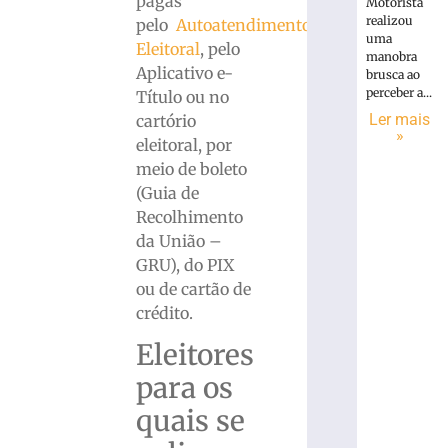
pagas
Motorista
realizou
pelo
Autoatendimento
uma
Eleitoral
, pelo
manobra
Aplicativo e-
brusca ao
perceber a...
Título ou no
Ler mais
cartório
»
eleitoral, por
meio de boleto
(Guia de
Recolhimento
da União –
GRU), do PIX
ou de cartão de
crédito.
Eleitores
para os
quais se