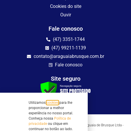
Cookies do site
Ouvir
Fale conosco
(47) 3351-1744
(47) 99211-1139
contato@araguaiabrusque.com.br
Fale conosco
Site seguro
Utilizamos
cookies
para lhe
proporcionar a melhor
experiência no nosso portal.
Conheça nossa
Política de
privacidade
ou clique em
Todos os direitos reservados - Sociedade Rádio Araguaia de Brusque Ltda -
continuar no botão ao lado.
CNPJ 82.983.230/0001-82