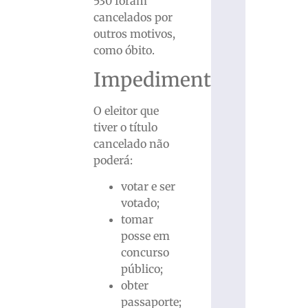
530 foram
cancelados por
outros motivos,
como óbito.
Impedimentos
O eleitor que
tiver o título
cancelado não
poderá:
votar e ser
votado;
tomar
posse em
concurso
público;
obter
passaporte;