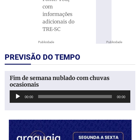
com
informações
adicionais do
TRE-SC
Publicidade
Publicidade
PREVISÃO DO TEMPO
Fim de semana nublado com chuvas
ocasionais
Tocador
00:00
00:00
de
áudio