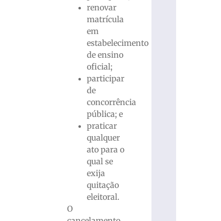
renovar
matrícula
em
estabelecimento
de ensino
oficial;
participar
de
concorrência
pública; e
praticar
qualquer
ato para o
qual se
exija
quitação
eleitoral.
O
cancelamento