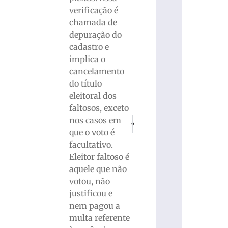
verificação é
chamada de
depuração do
cadastro e
implica o
cancelamento
do título
eleitoral dos
faltosos, exceto
nos casos em
PRÓXIMO
ANTERIOR
Santuário de Azambuja anuncia realiza
Missa marcará encerramento d
que o voto é
facultativo.
Eleitor faltoso é
aquele que não
votou, não
justificou e
nem pagou a
multa referente