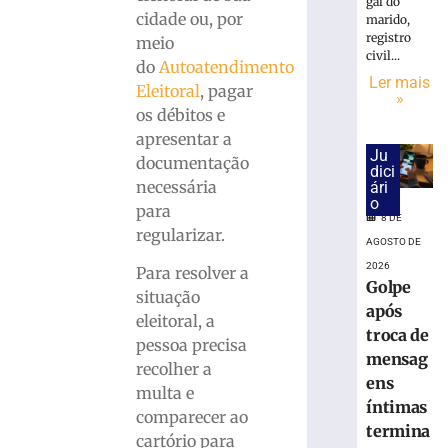
18.860
gal do
cidade ou, por
urnas
marido,
registro
eletrônicas
meio
civil...
em
do
Autoatendimento
Ler mais
SC
Eleitoral
, pagar
»
8
os débitos e
de
apresentar a
agosto
Ju
de
documentação
2026
dici
necessária
ári
Ler
o
para
mais
8 DE
regularizar.
»
AGOSTO DE
2026
Para resolver a
Golpe
Cratera
situação
após
se
eleitoral, a
troca de
abre
pessoa precisa
e
mensag
recolher a
“engole”
ens
multa e
roda
íntimas
comparecer ao
de
termina
cartório para
caminhão