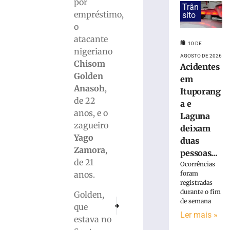
perde
por
Trân
para
empréstimo,
sito
o
o
Maranhão
atacante
e
10 DE
nigeriano
deixa
AGOSTO DE 2026
Chisom
liderança
Acidentes
da
Golden
em
Série
Anasoh
,
Ituporang
C
de 22
a e
9
anos, e o
Laguna
de
zagueiro
agosto
deixam
de
Yago
duas
2026
Zamora
,
Ler
pessoas...
de 21
mais
Ocorrências
foram
anos.
»
registradas
durante o fim
Golden,
de semana
PRÓXIMO
ANTERIOR
Abel
que
VÍDEO: Tromba d’água cobre rua de lama no
Credencial de idoso e PCD garante d
Ler mais »
Moda
estava no
Vôlei