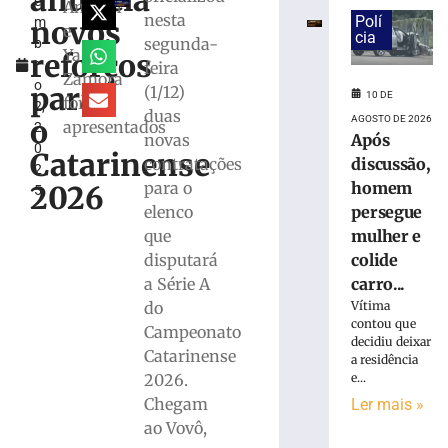
anuncia
e
Ciclística
Anasoh
nesta
Polí
novos
m
Cidade
e
cia
segunda-
b
de
Yago
reforços
r
feira
Brusque
Zamora
o
promete
para
(1/12)
10 DE
foram
2,
reunir
duas
AGOSTO DE 2026
o
apresentados
2
atletas
Após
novas
0
de
Catarinense
discussão,
contratações
2
todo
homem
para o
2026
5
o
persegue
elenco
Brasil
mulher e
que
10
de
colide
disputará
agosto
carro...
a Série A
de
2026
Vítima
do
Ler
contou que
Campeonato
decidiu deixar
mais
Catarinense
a residência
»
e...
2026.
Chegam
Ler mais »
Brusque
ao Vovô,