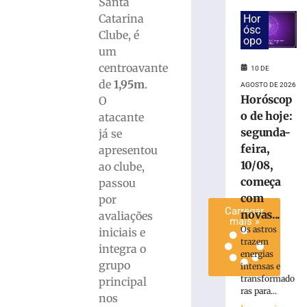
Santa
estreia
Catarina
Hor
com
ósc
Clube, é
vitória
opo
um
no
centroavante
Campeonato
10 DE
Catarinense
de
1,95m
.
AGOSTO DE 2026
Horóscop
O
8
de
o de hoje:
atacante
agosto
de
segunda-
já se
2026
feira,
apresentou
Ler
10/08,
ao clube,
mais
começa
passou
»
com
por
Carregar
novas...
avaliações
mais »
Os astros
iniciais e
trazem
integra o
energias
grupo
intensas e
transformado
principal
ras para...
nos