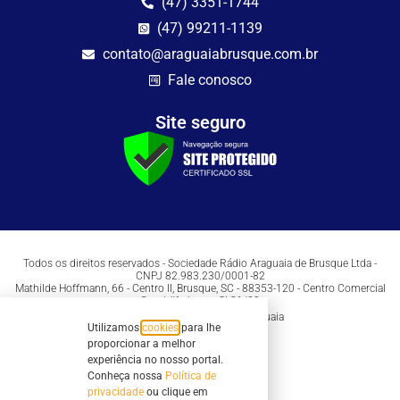
(47) 3351-1744
(47) 99211-1139
contato@araguaiabrusque.com.br
Fale conosco
Site seguro
Todos os direitos reservados - Sociedade Rádio Araguaia de Brusque Ltda -
CNPJ 82.983.230/0001-82
Mathilde Hoffmann, 66 - Centro II, Brusque, SC - 88353-120 - Centro Comercial
Geschäftshaus - Sl 21/22
Copyright © 2026 | Rádio Araguaia
Utilizamos
cookies
para lhe
proporcionar a melhor
experiência no nosso portal.
Conheça nossa
Política de
privacidade
ou clique em