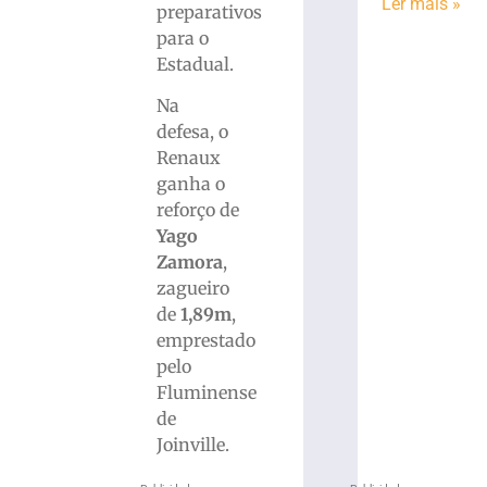
Ler mais »
preparativos
para o
Estadual.
Na
defesa, o
Renaux
ganha o
reforço de
Yago
Zamora
,
zagueiro
de
1,89m
,
emprestado
pelo
Fluminense
de
Joinville.