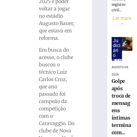
interditada
2025 é poder
registro
neste
voltar a jogar
civil...
sábado
no estádio
Ler mais
(8)
»
Augusto Bauer,
para
que estava em
corrida
reforma.
noturna
Ju
dici
8
Em busca do
ári
de
o
agosto
acesso, o clube
de
8 DE
buscou o
2026
AGOSTO DE
Ler
técnico Luiz
2026
mais
Carlos Cruz,
Golpe
»
que ano
após
passado foi
troca de
campeão da
mensag
Brusque
competição
anuncia
ens
com o
contratação
íntimas
do
Caravaggio. Do
termina
zagueiro
clube de Nova
com...
João