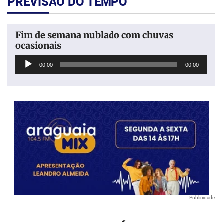
PREVISÃO DO TEMPO
Fim de semana nublado com chuvas
ocasionais
Tocador
00:00
00:00
de
áudio
Publicidade