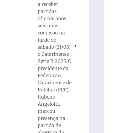
a receber
partidas
oficiais após
seis anos,
começou na
tarde de
PRÓXIMO
ANTERIOR
sábado (31/05)
Colisão seguida de incêndio destrói veí
Acusada de armar emboscada pa
o Catarinense
Série B 2025. O
presidente da
Federação
Catarinense de
Futebol (FCF),
Rubens
Angelotti,
marcou
presença na
partida de
abertura da