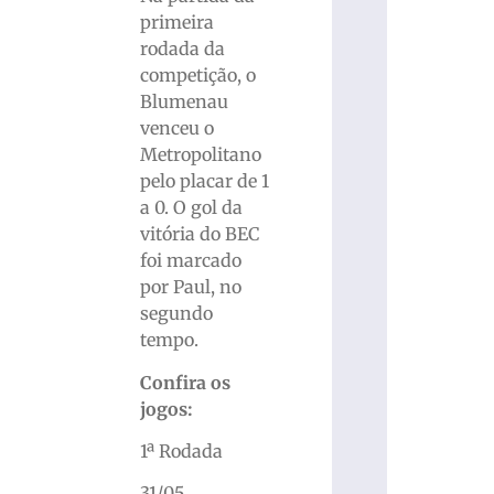
primeira
rodada da
competição, o
Blumenau
venceu o
Metropolitano
pelo placar de 1
a 0. O gol da
vitória do BEC
foi marcado
por Paul, no
segundo
tempo.
Confira os
jogos:
1ª Rodada
31/05