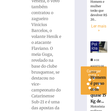
Veneza, o Vovô
Homem e
Maistro
também
mulher
para
terão que
contratou o
a
devolver R$
zagueiro
Série
20...
Vinicius
C
Ler mais
»
Barcelos, o
7
de
volante Henik e
agosto
o atacante
de
Pol
2026
Flaviano. O
ícia
Ler
meia Guga,
mais
revelado na
8 DE
»
base do clube
AGOSTO DE
Carregar
brusquense, se
2026
mais »
Homem
destacou no
é preso
vice-
com
campeonato do
quase 15
Catarinense
Kg de...
Sub-21 e é uma
Motorista
das apostas da
realizou