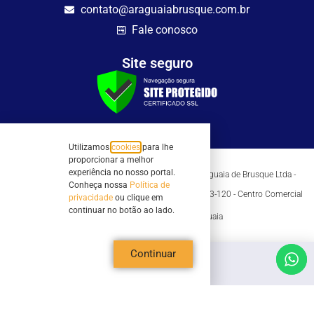
contato@araguaiabrusque.com.br
Fale conosco
Site seguro
Utilizamos
cookies
para lhe
proporcionar a melhor
experiência no nosso portal.
Todos os direitos reservados - Sociedade Rádio Araguaia de Brusque Ltda -
CNPJ 82.983.230/0001-82
Conheça nossa
Política de
Mathilde Hoffmann, 66 - Centro II, Brusque, SC - 88353-120 - Centro Comercial
privacidade
ou clique em
Geschäftshaus - Sl 21/22
continuar no botão ao lado.
Copyright © 2026 | Rádio Araguaia
Continuar