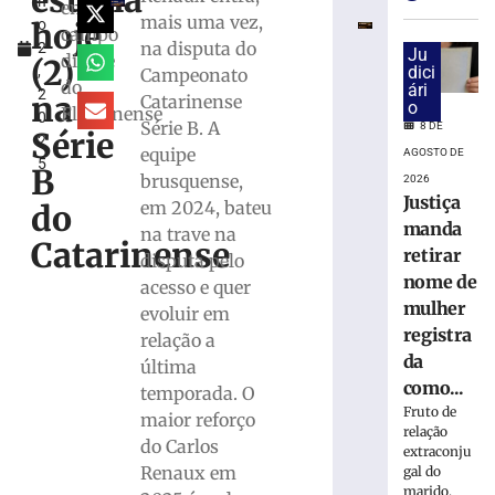
estreia
h
estreia
em
mais uma vez,
hoje
o
com
campo
na disputa do
2
vitória
Ju
diante
(2)
,
dici
Campeonato
no
do
ári
2
Campeonato
na
Catarinense
o
Fluminense
0
Catarinense
Série B. A
8 DE
Série
2
8
equipe
AGOSTO DE
5
de
B
brusquense,
2026
agosto
de
Justiça
em 2024, bateu
do
2026
manda
na trave na
Ler
Catarinense
retirar
disputa pelo
mais
nome de
acesso e quer
»
mulher
evoluir em
registra
relação a
Serra
da
última
do
como...
temporada. O
Rio
Fruto de
maior reforço
do
relação
do Carlos
Rastro
extraconju
será
Renaux em
gal do
marido,