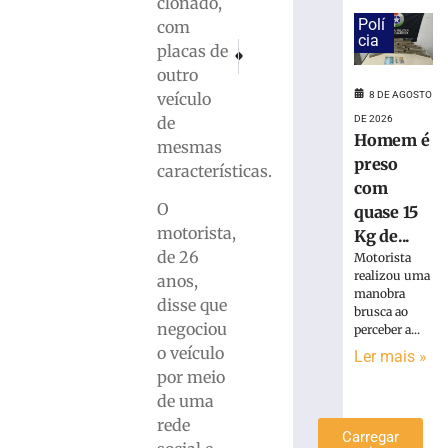
clonado,
é
Polí
com
preso
cia
PRÓXIMO
ANTERIOR
placas de
com
Automóvel sai da pista e tomba às margen
BR-101: PRF/SC recupera, em Joinvi
outro
quase
veículo
8 DE AGOSTO
15
Kg
de
DE 2026
Homem é
de
mesmas
maconha
preso
características.
em
com
Blumenau
O
quase 15
(SC)
motorista,
Kg de...
8
de 26
Motorista
de
realizou uma
anos,
agosto
manobra
de
disse que
2026
brusca ao
negociou
perceber a...
Ler
o veículo
Ler mais »
mais
por meio
»
de uma
rede
Carregar