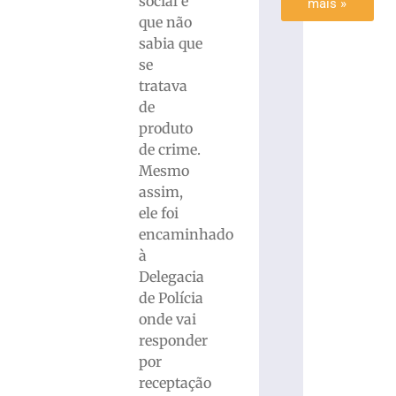
social e
mais »
que não
sabia que
se
tratava
de
produto
de crime.
Mesmo
assim,
ele foi
encaminhado
à
Delegacia
de Polícia
onde vai
responder
por
receptação