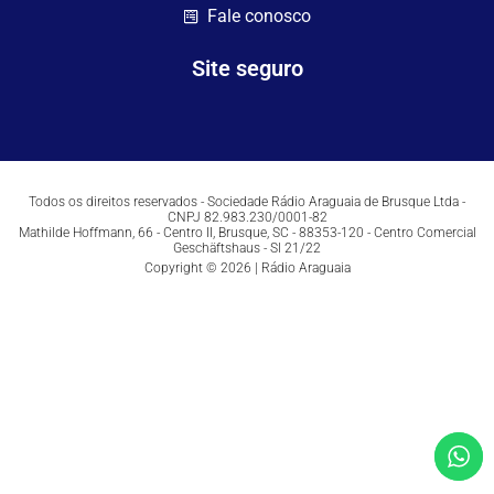
Fale conosco
Site seguro
Todos os direitos reservados - Sociedade Rádio Araguaia de Brusque Ltda -
CNPJ 82.983.230/0001-82
Mathilde Hoffmann, 66 - Centro II, Brusque, SC - 88353-120 - Centro Comercial
Geschäftshaus - Sl 21/22
Copyright © 2026 | Rádio Araguaia