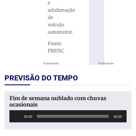
e
adulteração
de
veículo
automotor.
Fonte:
PRF/SC
Publicidade
Publicidade
PREVISÃO DO TEMPO
Fim de semana nublado com chuvas
ocasionais
Tocador
00:00
00:00
de
áudio