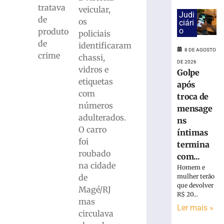
cai
tratava
veicular,
na
Judi
de
pista
os
ciári
o
produto
e
policiais
é
de
identificaram
8 DE AGOSTO
atropelado
crime
chassi,
em
DE 2026
vidros e
Golpe
São
etiquetas
Bento
após
com
do
troca de
Sul
números
mensage
(SC)
adulterados.
ns
8
O carro
íntimas
de
foi
agosto
termina
de
roubado
com...
2026
na cidade
Homem e
Ler
de
mulher terão
mais
que devolver
Magé/RJ
»
R$ 20...
mas
Ler mais »
circulava
Homem