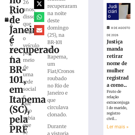
no
s
e
26
recuperaram
Judi
Rio
t
exige
anos,
ciári
na noite
o
transferências
o
disse
de
2
deste
bancárias
que
6
após
Janeiro
domingo
8 DE AGOSTO
negociou
,
carro
(25), na
DE 2026
é
o
2
apresentar
Justiça
BR-101
0
veículo
problemas
recuperado
manda
em
2
por
8
retirar
Itapema,
na
4
de
meio
agosto
nome de
um
BR-
de
de
mulher
Fiat/Cronos
2026
uma
101,
registrad
roubado
Ler
rede
a como...
no Rio de
mais
em
social
Fruto de
Janeiro e
»
e
Itapema
relação
que
extraconjuga
que
(SC),
circulava
l do marido,
Homem
não
registro
clonado.
tropeça
pela
sabia
civil...
na
que
Durante
PRF
Ler mais »
calçada,
se
a vistoria