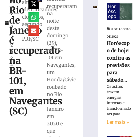
no
e
e
sinais
recuperaram
Hor
Rio
m
bombeiros
identificadores
ósc
na
b
resgatam
opo
clonados,
de
r
noite
dois
segundo
o
cães
Janeiro
deste
8 DE AGOSTO
a
3
em
domingo
é
DE 2026
PRF/SC
0,
Gaspar
(29),
Horóscop
2
recuperado
7
na BR-
o de hoje:
0
de
101 em
agosto
confira as
na
2
de
Navegantes,
previsões
4
2026
BR-
um
para
Ler
101,
Honda/Civic
sábado...
mais
roubado
Os astros
»
em
trazem
no Rio
energias
Navegantes
de
intensas e
Duas
(SC)
Janeiro
transformado
pessoas
ras para...
em
são
Ler mais »
2020 e
detidas
por
que