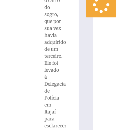
o carro
do
sogro,
que por
sua vez
havia
adquirido
de um
terceiro.
Ele foi
levado
à
Delegacia
de
Polícia
em
Itajaí
para
esclarecer