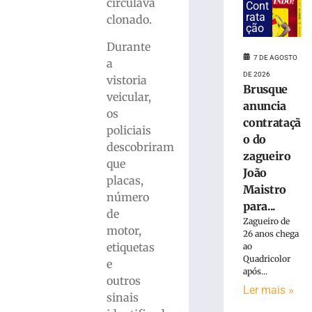
suspeita
circulava
Cont
de
rata
clonado.
ção
tráfico
de
Durante
drogas
7 DE AGOSTO
a
em
DE 2026
vistoria
Brusque
Brusque
veicular,
anuncia
7
os
de
contrataçã
agosto
policiais
de
o do
descobriram
2026
zagueiro
Ler
que
João
mais
placas,
Maistro
»
número
para...
de
Zagueiro de
motor,
26 anos chega
Homem
etiquetas
ao
que
Quadricolor
e
matou
após...
mulher
outros
Ler mais »
e
sinais
ocultou