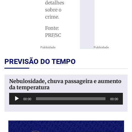
detalhes
sobre o
crime.
Fonte:
PRF/SC
Publicidade
Publicidade
PREVISÃO DO TEMPO
Nebulosidade, chuva passageira e aumento
da temperatura
Tocador
00:00
00:00
de
áudio