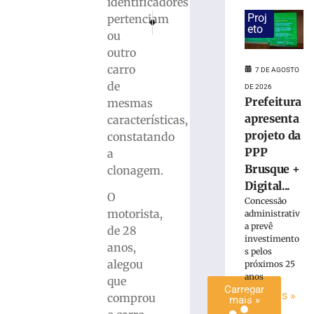
identificadores
cadáver
Proj
PRÓXIMO
ANTERIOR
pertenciam
é
eto
Havan anuncia inauguração de nove megalojas
Flavio Dino libera parte de emendas 
ou
condenado
outro
a
carro
15
7 DE AGOSTO
anos
de
DE 2026
de
Prefeitura
mesmas
prisão
apresenta
características,
em
projeto da
constatando
Içara
PPP
a
(SC)
Brusque +
clonagem.
7
Digital...
de
O
agosto
Concessão
de
motorista,
administrativ
2026
a prevê
de 28
Ler
investimento
anos,
mais
s pelos
alegou
próximos 25
»
anos
que
Carregar
Ler mais »
comprou
mais »