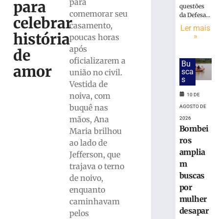
após
para
para
questões
queda
comemorar seu
da Defesa...
celebrar
de
casamento,
Ler mais
telhado
história
»
poucas horas
durante
após
de
serviço
oficializarem a
em
Bu
amor
Brusque
sca
união no civil.
s
Vestida de
10
de
noiva, com
10 DE
agosto
de
buquê nas
AGOSTO DE
2026
mãos, Ana
2026
Ler
Bombei
Maria brilhou
mais
ros
ao lado de
»
amplia
Jefferson, que
m
trajava o terno
buscas
Homem
de noivo,
é
por
enquanto
condenado
mulher
caminhavam
a
desapar
pelos
pagar