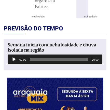
organiza a
Fairtec.
Publicidade
Publicidade
PREVISÃO DO TEMPO
Semana inicia com nebulosidade e chuva
isolada na região
Tocador
00:00
00:00
de
áudio