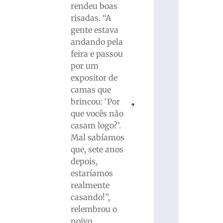
rendeu boas
risadas. “A
gente estava
andando pela
feira e passou
por um
expositor de
camas que
PRÓXIMO
ANTERIOR
brincou: ‘Por
Grave acidente na BR-101 em Joinville
Homem morre em confronto 
que vocês não
casam logo?’.
Mal sabíamos
que, sete anos
depois,
estaríamos
realmente
casando!”,
relembrou o
noivo.