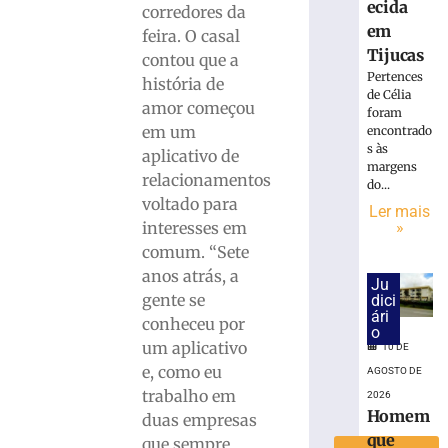
ecida
corredores da
R$
em
feira. O casal
75
Tijucas
mil
contou que a
Pertences
após
história de
de Célia
beijar
amor começou
foram
menina
em um
encontrado
de
s às
aplicativo de
11
margens
relacionamentos
anos
do...
voltado para
à
Ler mais
força
»
interesses em
em
comum. “Sete
SC
anos atrás, a
Ju
10
gente se
dici
de
ári
conheceu por
agosto
o
de
um aplicativo
10 DE
2026
e, como eu
AGOSTO DE
Ler
trabalho em
2026
mais
Homem
duas empresas
»
que
que sempre