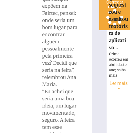
Carregar
sequest
expõem na
mais »
rou e
Fairtec, pensei:
assaltou
onde seria um
motoris
bom lugar para
ta de
encontrar
aplicati
alguém
vo...
pessoalmente
Crime
pela primeira
ocorreu em
vez? Decidi que
abril deste
seria na feira”,
ano; saiba
mais
relembrou Ana
Ler mais
Maria.
»
“Eu achei que
seria uma boa
ideia, um lugar
movimentado,
seguro. A feira
tem esse