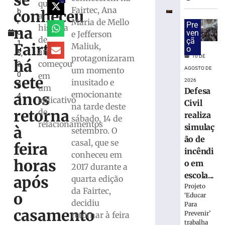
se
m
após
que
Fairtec, Ana
conheceu
b
submeter
a
Maria de Mello
r
os
Pre
história
na
o
ven
e Jefferson
próprios
de
çã
1
filhos
Fairtec
Maliuk,
o
amor
5,
a
protagonizaram
10 DE
há
começou
2
maus-
um momento
AGOSTO DE
0
em
tratos
sete
inusitado e
2026
2
em
um
Defesa
emocionante
anos
4
SC
aplicativo
Civil
na tarde deste
10
retorna
de
realiza
sábado, 14 de
de
relacionamentos
agosto
simulaç
à
setembro. O
de
ão de
2026
casal, que se
feira
incêndi
Ler
conheceu em
horas
o em
mais
2017 durante a
escola...
»
após
quarta edição
Projeto
da Fairtec,
o
‘Educar
decidiu
Trabalhador
Para
casamento
morre
Prevenir’
retornar à feira
trabalha