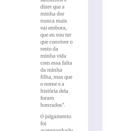
dizer que a
minha dor
nunca mais
vai embora,
que eu vou ter
que conviver o
resto da
minha vida
com essa falta
da minha
filha, mas que
o nome e a
história dela
foram
honrados”.
O julgamento
foi
acompanhado,