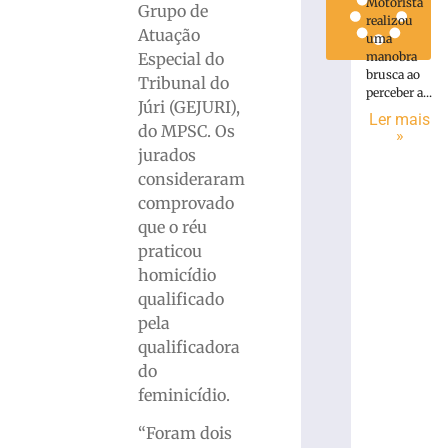
Motorista
Grupo de
realizou
Atuação
uma
Especial do
manobra
brusca ao
Tribunal do
perceber a...
Júri (GEJURI),
Ler mais
do MPSC. Os
»
jurados
consideraram
comprovado
que o réu
praticou
homicídio
qualificado
pela
qualificadora
do
feminicídio.
“Foram dois