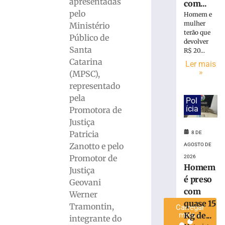
apresentadas
com...
é
pelo
Homem e
preso
mulher
Ministério
com
terão que
Público de
quase
devolver
Santa
15
R$ 20...
Kg
Catarina
Ler mais
de
»
(MPSC),
maconha
representado
em
pela
Pol
Blumenau
ícia
Promotora de
(SC)
Justiça
8
Patricia
8 DE
de
agosto
Zanotto e pelo
AGOSTO DE
de
2026
Promotor de
2026
Homem
Ler
Justiça
é preso
mais
Geovani
com
»
Werner
quase 15
Tramontin,
Carregar
Kg de...
mais »
integrante do