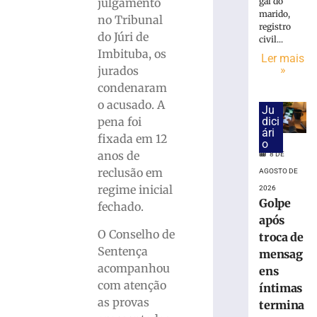
cai
gal do
julgamento
na
marido,
no Tribunal
registro
pista
do Júri de
civil...
e
Imbituba, os
Ler mais
é
»
jurados
atropelado
condenaram
em
São
o acusado. A
Ju
Bento
dici
pena foi
ári
do
fixada em 12
o
Sul
anos de
8 DE
(SC)
reclusão em
AGOSTO DE
8
regime inicial
2026
de
Golpe
agosto
fechado.
de
após
2026
O Conselho de
troca de
Ler
Sentença
mensag
mais
acompanhou
ens
»
com atenção
íntimas
as provas
termina
Homem