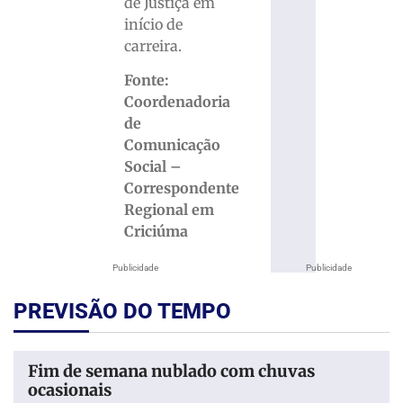
de Justiça em
início de
carreira.
Fonte:
Coordenadoria
de
Comunicação
Social –
Correspondente
Regional em
Criciúma
Publicidade
Publicidade
PREVISÃO DO TEMPO
Fim de semana nublado com chuvas
ocasionais