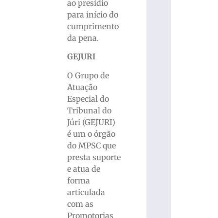
ao presídio
para início do
cumprimento
da pena.
GEJURI
O Grupo de
Atuação
Especial do
Tribunal do
Júri (GEJURI)
é um o órgão
do MPSC que
presta suporte
e atua de
forma
articulada
com as
Promotorias