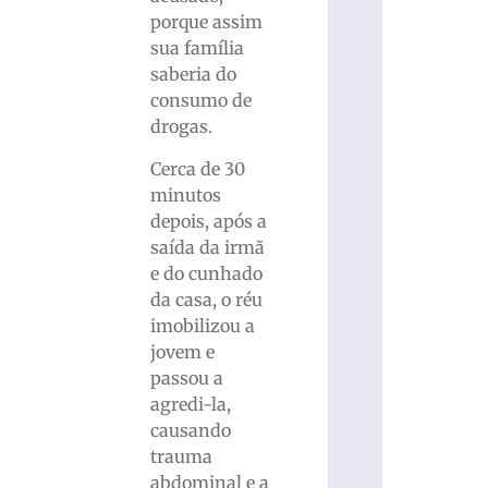
porque assim
sua família
saberia do
consumo de
drogas.
Cerca de 30
minutos
depois, após a
saída da irmã
e do cunhado
da casa, o réu
imobilizou a
jovem e
passou a
agredi-la,
causando
trauma
abdominal e a