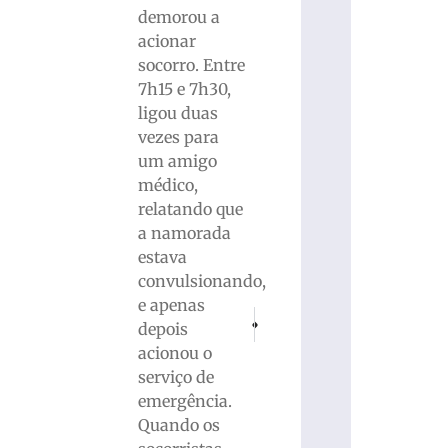
demorou a
acionar
socorro. Entre
7h15 e 7h30,
ligou duas
vezes para
um amigo
médico,
relatando que
a namorada
estava
convulsionando,
e apenas
PRÓXIMO
ANTERIOR
depois
Incêndio destrói residência às margens 
RAUL GIL: Hospital atualiza b
acionou o
serviço de
emergência.
Quando os