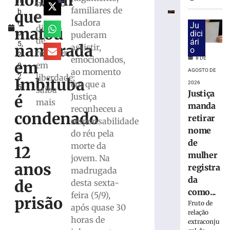
homem
m
e
negado
familiares de
que
b
exige
o
Isadora
r
transferência
Ju
direito
matou
o
dici
puderam
bancárias
de
ári
5,
após
namorada
assistir,
o
recorrer
2
carro
emocionados,
8 DE
em
em
0
apresentar
ao momento
AGOSTO DE
2
liberdade;
problemas
Imbituba
em que a
2026
5
saiba
8
Justiça
Justiça
é
de
mais
manda
agosto
reconheceu a
condenado
de
retirar
responsabilidade
2026
nome
a
do réu pela
Ler
de
morte da
mais
12
mulher
jovem. Na
»
anos
registra
madrugada
da
de
desta sexta-
Homem
como...
feira (5/9),
tropeça
prisão
Fruto de
após quase 30
na
relação
calçada,
horas de
extraconju