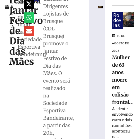
realiza
1
Apae
dia
Dirigentes
Jantar
6,
de
22
Lojistas de
2
Brusque
Ro
de
Festivo
0
dov
Brusque
acontece
maio,
ias
2
nos
de
(CDL
na
6
dias
Brusque)
10 DE
Dia
Sociedade
12
promove o
AGOSTO DE
Esportiva
e
das
Jantar
2026
13
Bandeirante
Mulher
Festivo de
Mães
de
de 63
Dia das
agosto
anos
Mães. O
10
morre
de
evento será
agosto
em
realizado
de
2026
colisão
na
Ler
frontal...
Sociedade
mais
Acidente
Esportiva
envolvendo
»
Bandeirante,
carro e dois
a partir das
caminhões
aconteceu
Bingo
20h,
na...