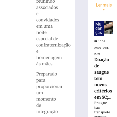
do
reunindo
Ler mais
Clube
associados
»
de
e
Mães
convidados
da
Mu
em uma
Apae
dan
noite
ças
de
Brusque
especial de
10 DE
acontece
confraternização
AGOSTO DE
na
e
próxima
2026
homenagem
Doação
terça,
às mães.
de
11
de
sangue
Preparado
agosto
tem
para
8
novos
proporcionar
de
critérios
agosto
um
de
em SC;...
momento
2026
Brusque
Ler
de
tem
mais
integração
transporte
gratuito