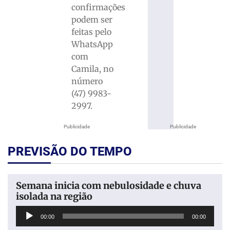
confirmações
podem ser
feitas pelo
WhatsApp
com
Camila, no
número
(47) 9983-
2997.
Publicidade
Publicidade
PREVISÃO DO TEMPO
Semana inicia com nebulosidade e chuva
isolada na região
Tocador
00:00
00:00
de