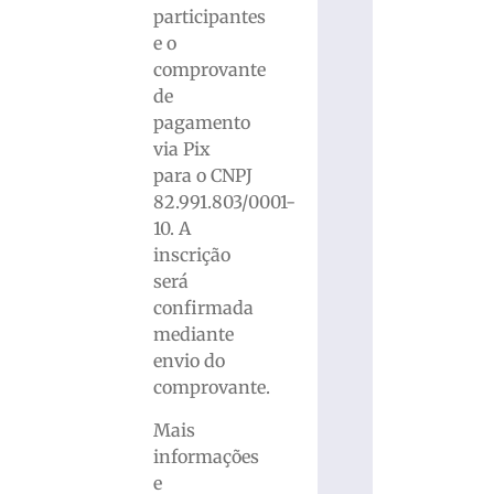
participantes
e o
comprovante
de
pagamento
via Pix
para o CNPJ
82.991.803/0001-
10. A
inscrição
será
confirmada
mediante
envio do
comprovante.
Mais
informações
e