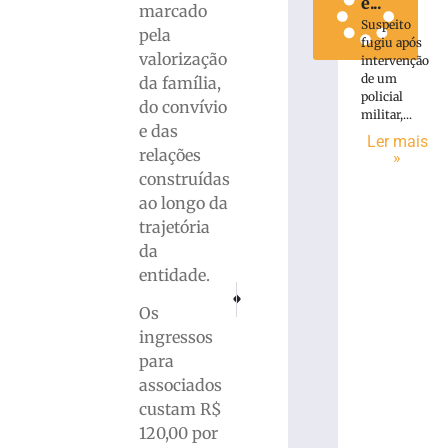
e...
marcado
Suspeito
pela
fugiu após
valorização
intervenção
de um
da família,
policial
do convívio
militar,...
e das
Ler mais
relações
»
construídas
ao longo da
trajetória
da
entidade.
PRÓXIMO
ANTERIOR
Capacete furtado é identificado pela víti
Hospital Azambuja avança no prot
Os
ingressos
para
associados
custam R$
120,00 por