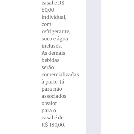
casal e R$
60,00
individual,
com
refrigerante,
suco e água
inclusos.
As demais
bebidas
serão
comercializadas
à parte. Já
para não
associados
o valor
para o
casal é de
R$ 180,00.