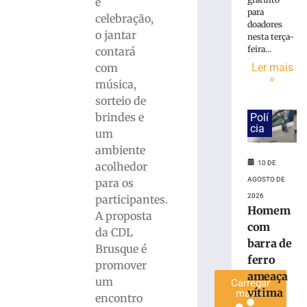
»
e
para
celebração,
doadores
o jantar
nesta terça-
75ª
feira...
contará
Pronegócio:
com
Ler mais
AmpeBr
»
projeta
música,
expectativas
sorteio de
positivas
brindes e
Polí
para
cia
um
a
ambiente
rodada
10 DE
acolhedor
8
AGOSTO DE
para os
de
agosto
2026
participantes.
de
Homem
2026
A proposta
com
Ler
da CDL
barra de
mais
Brusque é
ferro
»
promover
ameaça
um
Carregar
vítima
mais »
encontro