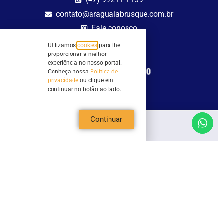
contato@araguaiabrusque.com.br
Fale conosco
Utilizamos
cookies
para lhe
Site seguro
proporcionar a melhor
experiência no nosso portal.
Conheça nossa
Política de
privacidade
ou clique em
continuar no botão ao lado.
Continuar
Todos os direitos reservados - Sociedade Rádio Araguaia de Brusque Ltda -
CNPJ 82.983.230/0001-82
Mathilde Hoffmann, 66 - Centro II, Brusque, SC - 88353-120 - Centro Comercial
Geschäftshaus - Sl 21/22
Copyright © 2026 | Rádio Araguaia