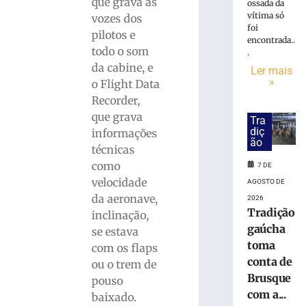
»
que grava as
ossada da
vítima só
vozes dos
foi
pilotos e
PF
encontrada..
todo o som
.
prende
da cabine, e
mulher
Ler mais
»
suspeita
o Flight Data
de
Recorder,
tráfico
que grava
Tra
de
diç
informações
pessoas
ão
técnicas
para
como
7 DE
exploração
velocidade
sexual
AGOSTO DE
em
da aeronave,
2026
SC
Tradição
inclinação,
gaúcha
7
se estava
de
toma
com os flaps
agosto
de
conta de
ou o trem de
2026
Brusque
pouso
Ler
com a...
baixado.
mais