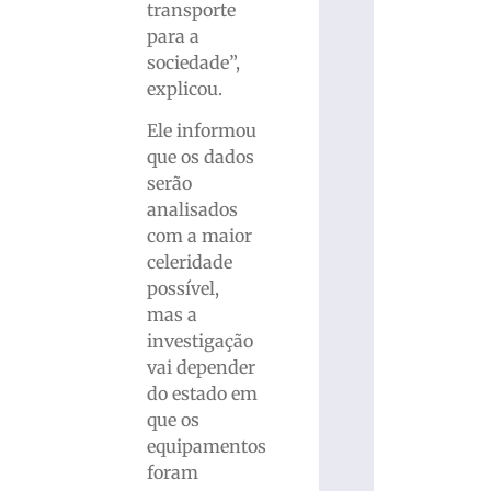
transporte
para a
sociedade”,
explicou.
Ele informou
que os dados
serão
analisados
com a maior
celeridade
possível,
mas a
investigação
vai depender
do estado em
que os
equipamentos
foram