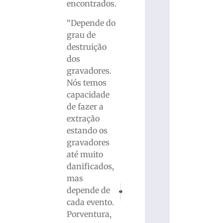
encontrados.
“Depende do
grau de
destruição
dos
gravadores.
Nós temos
capacidade
de fazer a
extração
estando os
gravadores
até muito
danificados,
mas
PRÓXIMO
ANTERIOR
depende de
Lula inaugura obra viária que desafoga tr
ITAJAÍ (SC): Fragata Tamandaré 
cada evento.
Porventura,