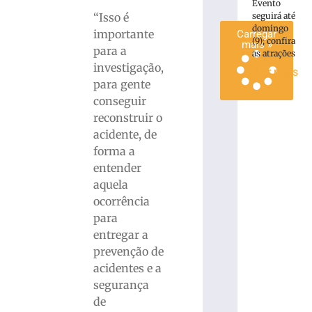
Evento
»
“Isso é
seguirá até
domingo
importante
Carregar
(9); confira
mais »
para a
as atrações
investigação,
Ler mais
»
para gente
conseguir
reconstruir o
acidente, de
forma a
entender
aquela
ocorrência
para
entregar a
prevenção de
acidentes e a
segurança
de