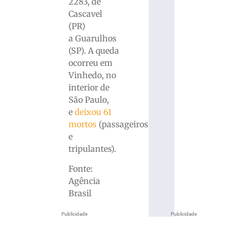
2283, de
Cascavel
(PR)
a Guarulhos
(SP). A queda
ocorreu em
Vinhedo, no
interior de
São Paulo,
e
deixou 61
mortos
(passageiros
e
tripulantes).
Fonte:
Agência
Brasil
Publicidade
Publicidade