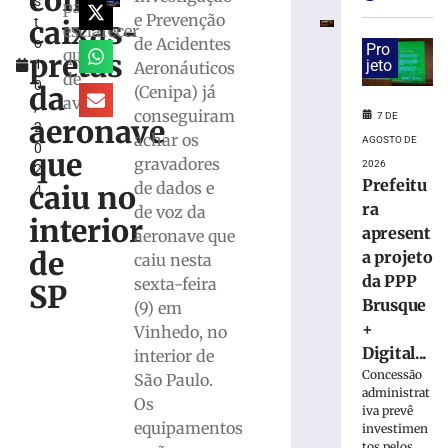
com
s
mulher
para
e Prevenção
caixas-
t
e
esclarecer
de Acidentes
o
ocultou
Pro
queda
pretas
1
jeto
Aeronáuticos
cadáver
de
0
é
da
(Cenipa) já
avião
,
condenado
conseguiram
7 DE
aeronave
2
a
achar os
AGOSTO DE
0
15
que
gravadores
2026
2
anos
Prefeitu
de dados e
caiu no
4
de
ra
de voz da
prisão
interior
apresent
aeronave que
em
de
a projeto
Içara
caiu nesta
(SC)
da PPP
sexta-feira
SP
Brusque
7
(9) em
de
+
Vinhedo, no
agosto
de
Digital...
interior de
2026
Concessão
São Paulo.
Ler
administrat
Os
mais
iva prevê
equipamentos
investimen
»
tos pelos