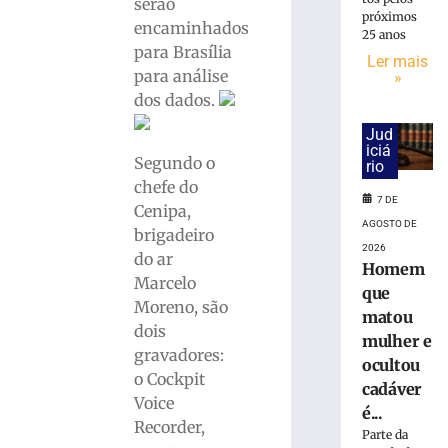
serão
próximos
encaminhados
25 anos
Carro
para Brasília
Ler mais
capota
para análise
»
e
dos dados.
fica
parcialmente
Jud
submerso
iciá
Segundo o
rio
em
chefe do
área
7 DE
de
Cenipa,
AGOSTO DE
mangue
brigadeiro
2026
na
do ar
Homem
SC-
Marcelo
que
401
Moreno, são
matou
7
dois
de
mulher e
agosto
gravadores:
ocultou
de
o Cockpit
2026
cadáver
Ler
Voice
é...
mais
Recorder,
Parte da