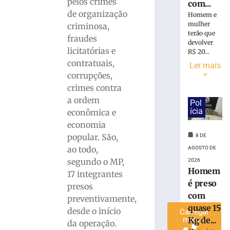
pelos crimes
com...
é
de organização
Homem e
preso
mulher
criminosa,
com
terão que
fraudes
quase
devolver
licitatórias e
15
R$ 20...
Kg
contratuais,
Ler mais
de
»
corrupções,
maconha
crimes contra
em
a ordem
Pol
Blumenau
ícia
econômica e
(SC)
economia
8
popular. São,
8 DE
de
agosto
ao todo,
AGOSTO DE
de
2026
segundo o MP,
2026
Homem
Ler
17 integrantes
é preso
mais
presos
com
»
preventivamente,
quase 15
desde o início
Carregar
Kg de...
mais »
da operação.