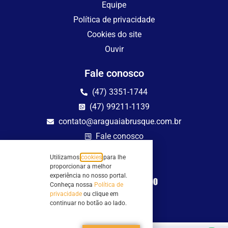
Equipe
Política de privacidade
Cookies do site
Ouvir
Fale conosco
(47) 3351-1744
(47) 99211-1139
contato@araguaiabrusque.com.br
Fale conosco
Utilizamos
cookies
para lhe
Site seguro
proporcionar a melhor
experiência no nosso portal.
Conheça nossa
Política de
privacidade
ou clique em
continuar no botão ao lado.