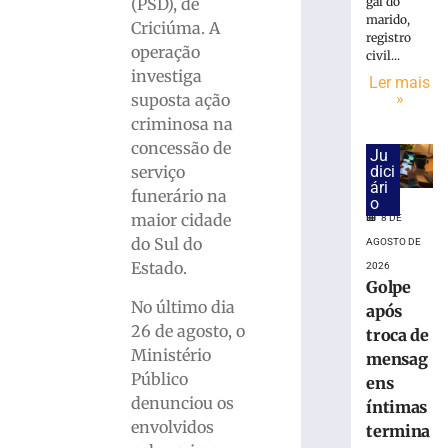
cai
gal do
(PSD), de
na
marido,
Criciúma. A
registro
pista
operação
civil...
e
investiga
Ler mais
é
»
suposta ação
atropelado
criminosa na
em
São
concessão de
Ju
Bento
dici
serviço
ári
do
funerário na
o
Sul
maior cidade
8 DE
(SC)
do Sul do
AGOSTO DE
8
Estado.
2026
de
Golpe
agosto
de
No último dia
após
2026
26 de agosto, o
troca de
Ler
Ministério
mensag
mais
Público
ens
»
denunciou os
íntimas
envolvidos
termina
Homem