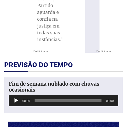
Partido
aguarda e
confia na
justiça em
todas suas
instâncias.”
Publicidade
Publicidade
PREVISÃO DO TEMPO
Fim de semana nublado com chuvas
ocasionais
Tocador
00:00
00:00
de
áudio