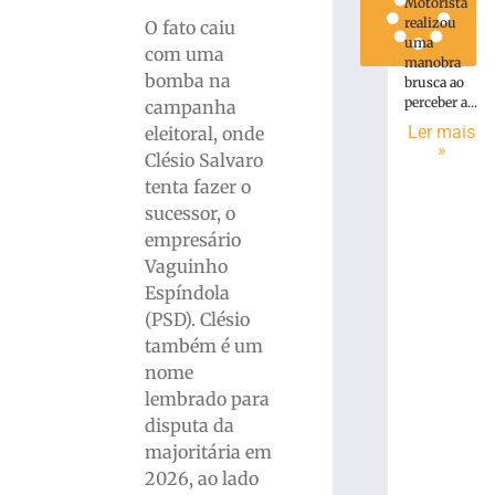
Motorista
realizou
O fato caiu
uma
com uma
manobra
bomba na
brusca ao
perceber a...
campanha
Ler mais
eleitoral, onde
»
Clésio Salvaro
tenta fazer o
sucessor, o
empresário
Vaguinho
Espíndola
(PSD). Clésio
também é um
nome
lembrado para
disputa da
majoritária em
2026, ao lado