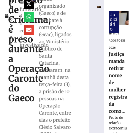
prefeito
m
e
serviço
organizado
de
b
exige
funerário
(Gaeco) e de
r
transferência
Ju
é
Criciúma,
o
dici
combate à
bancárias
o
ári
3,
após
é
corrupção
o
centro
2
carro
(Geac), ligados
8 DE
preso
da
0
apresentar
ao Ministério
AGOSTO DE
2
investigação
problemas
durante
Público de
2026
4
8
Justiça
Santa
a
de
manda
agosto
Catarina,
Operação
de
retirar
efetuaram, na
2026
nome
Caronte
manhã desta
Ler
de
terça-feira (3),
mais
do
mulher
a prisão de 10
»
Gaeco
registra
pessoas na
da
Operação
Homem
como...
Caronte, entre
tropeça
Fruto de
elas o prefeito
na
relação
calçada,
Clésio Salvaro
extraconju