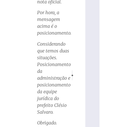
nota oficial.
Por hora, a
mensagem
acima é o
posicionamento.
Considerando
que temos duas
situações.
Posicionamento
da
PRÓXIMO
ANTERIOR
administração e
SC se despede de Ice, o pioneiro entre o
Em Criciúma, policial militar é
posicionamento
da equipe
jurídica do
prefeito Clésio
Salvaro.
Obrigado.