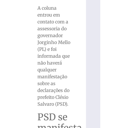
A coluna
entrou em
contato com a
assessoria do
governador
Jorginho Mello
(PL) e foi
informada que
não haverá
qualquer
manifestação
sobre as
declarações do
prefeito Clésio
Salvaro (PSD).
PSD se
manifesta