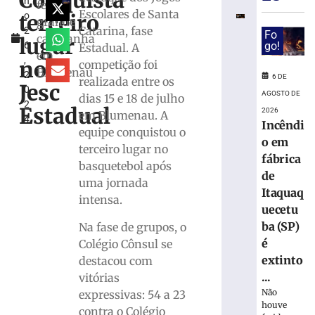
Conquista
h
das
fez
Escolares de Santa
terceiro
o
competiçõe
grande
Catarina, fase
2
durante
Fo
campanha
lugar
6
go!
Estadual. A
Copa
em
,
Feminina
nos
competição foi
Blumenau
2
em
6 DE
realizada entre os
Jesc
0
2027
AGOSTO DE
dias 15 e 18 de julho
2
Estadual
6
2026
em Blumenau. A
4
de
Incêndi
equipe conquistou o
agosto
o em
de
terceiro lugar no
2026
fábrica
basquetebol após
Ler
de
uma jornada
mais
Itaquaq
intensa.
»
uecetu
ba (SP)
Na fase de grupos, o
Maiores
é
Colégio Cônsul se
campeões,
extinto
destacou com
Cruzeiro
...
vitórias
e
Não
expressivas: 54 a 23
Grêmio
houve
contra o Colégio