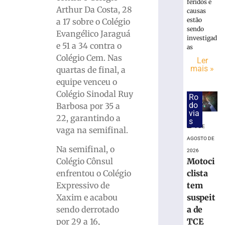
vão
feridos e
Arthur Da Costa, 28
às
causas
estão
quartas
a 17 sobre o Colégio
sendo
da
Evangélico Jaraguá
investigad
Copa
e 51 a 34 contra o
as
do
Colégio Cem. Nas
Ler
Brasil
mais »
quartas de final, a
6
equipe venceu o
de
agosto
Colégio Sinodal Ruy
Ro
de
do
Barbosa por 35 a
2026
via
Ler
22, garantindo a
s
6 DE
mais
vaga na semifinal.
AGOSTO DE
»
Na semifinal, o
2026
Colégio Cônsul
Motoci
Bruscão
enfrentou o Colégio
clista
trabalha
Expressivo de
tem
de
Xaxim e acabou
suspeit
olho
sendo derrotado
a de
no
por 29 a 16,
TCE
próximo