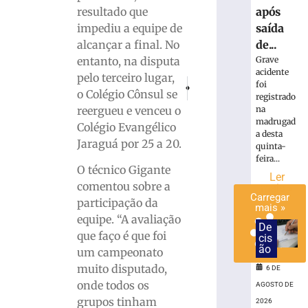
adversário
resultado que
após
do
impediu a equipe de
saída
Brasileiro
alcançar a final. No
de...
Série
entanto, na disputa
Grave
C
acidente
pelo terceiro lugar,
PRÓXIMO
ANTERIOR
foi
5
o Colégio Cônsul se
SER Brusque representa Santa Catari
Policia Civil Apreende 15 V
de
registrado
agosto
reergueu e venceu o
na
de
madrugad
Colégio Evangélico
2026
a desta
Ler
Jaraguá por 25 a 20.
quinta-
mais
feira...
O técnico Gigante
»
Ler
comentou sobre a
mais »
Carregar
participação da
mais »
equipe. “A avaliação
De
que faço é que foi
cis
ão
um campeonato
muito disputado,
6 DE
onde todos os
AGOSTO DE
grupos tinham
2026