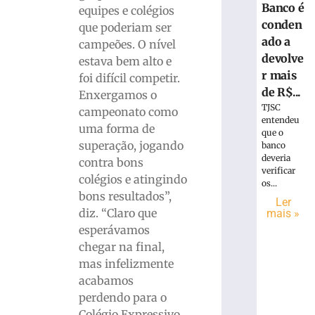
Banco é
equipes e colégios
conden
que poderiam ser
ado a
campeões. O nível
devolve
estava bem alto e
r mais
foi difícil competir.
de R$...
Enxergamos o
TJSC
campeonato como
entendeu
uma forma de
que o
superação, jogando
banco
deveria
contra bons
verificar
colégios e atingindo
os...
bons resultados”,
Ler
diz. “Claro que
mais »
esperávamos
chegar na final,
mas infelizmente
acabamos
perdendo para o
Colégio Expressivo,