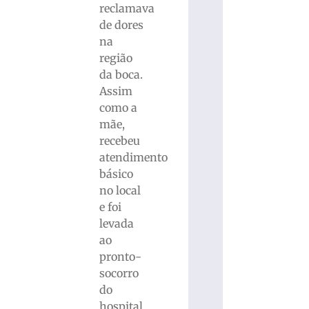
reclamava
de dores
na
região
da boca.
Assim
como a
mãe,
recebeu
atendimento
básico
no local
e foi
levada
ao
pronto-
socorro
do
hospital