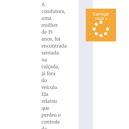
A
»
condutora,
Carregar
uma
mais »
mulher
de 35
anos, foi
encontrada
sentada
na
calçada,
já fora
do
veículo.
Ela
relatou
que
perdeu o
controle
da