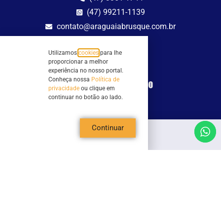
(47) 99211-1139
contato@araguaiabrusque.com.br
Fale conosco
Utilizamos
cookies
para lhe
proporcionar a melhor
Site seguro
experiência no nosso portal.
Conheça nossa
Política de
privacidade
ou clique em
continuar no botão ao lado.
Continuar
Todos os direitos reservados - Sociedade Rádio Araguaia de Brusque Ltda -
CNPJ 82.983.230/0001-82
Mathilde Hoffmann, 66 - Centro II, Brusque, SC - 88353-120 - Centro Comercial
Geschäftshaus - Sl 21/22
Copyright © 2026 | Rádio Araguaia