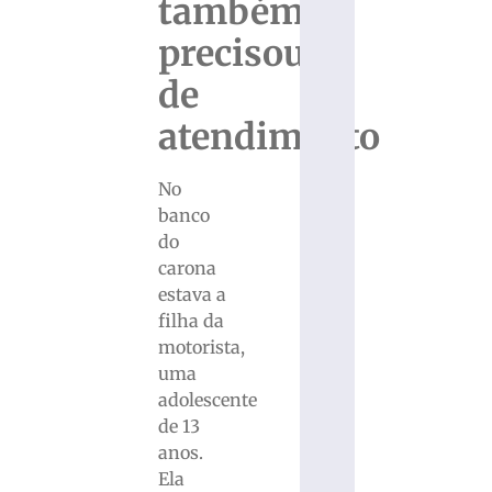
também
precisou
de
atendimento
No
banco
do
carona
estava a
filha da
motorista,
uma
adolescente
de 13
anos.
Ela