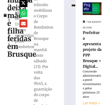
mureta
s
mulher
anos
trânsito
Proj
deixa
t
e
e
eto
mobilizou
o
ocultou
filha
mãe
2
o Corpo
cadáver
de
3
é
e
de
7 DE AGOSTO
13
,
condenado
Bombeiros
DE 2026
filha
foram
2
a
Prefeitur
de
0
socorridas
15
feridas
a
Brusque
2
anos
pelos
apresenta
na
em
5
de
bombeiros
projeto da
manhã
prisão
Brusque
PPP
deste
em
Içara
Brusque +
sábado
(SC)
Digital...
(23). Por
7
Concessão
volta
de
administrativ
das
agosto
a prevê
de
9h45, a
investimento
2026
s pelos
guarnição
Ler
próximos 25
do corpo
mais
anos
de
»
Ler mais »