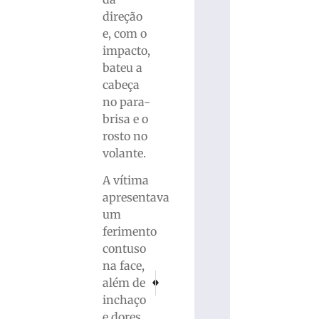
direção
e, com o
impacto,
bateu a
cabeça
no para-
brisa e o
rosto no
volante.
A vítima
apresentava
um
ferimento
contuso
na face,
PRÓXIMO
ANTERIOR
além de
Motorista bêbado invade pista e causa colisão
Colisão entre dois Ford Ka mobiliza 
inchaço
e dores