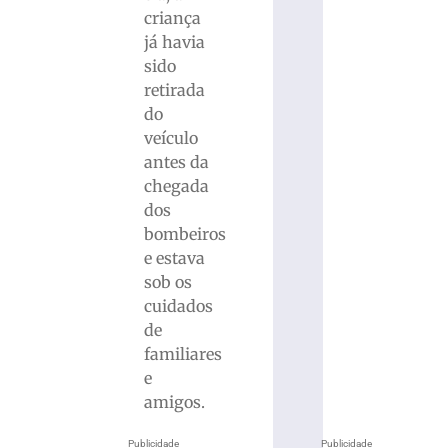
criança
já havia
sido
retirada
do
veículo
antes da
chegada
dos
bombeiros
e estava
sob os
cuidados
de
familiares
e
amigos.
Publicidade
Publicidade