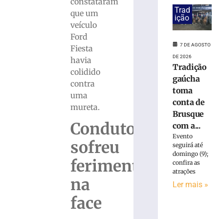
»
constataram
Trad
que um
ição
veículo
PF
Ford
prende
7 DE AGOSTO
Fiesta
mulher
DE 2026
suspeita
havia
Tradição
de
colidido
gaúcha
tráfico
contra
de
toma
uma
pessoas
conta de
mureta.
para
Brusque
exploração
Condutora
com a...
sexual
Evento
em
sofreu
seguirá até
SC
domingo (9);
ferimentos
confira as
7
de
atrações
agosto
na
Ler mais »
de
2026
face
Ler
mais