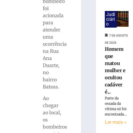
bombeiro
foi
Carro
Judi
acionada
capota
ciári
para
o
e
atender
fica
7 DE AGOSTO
uma
parcialmente
submerso
DE 2026
ocorrência
Homem
em
na Rua
que
área
Ana
de
matou
Duarte,
mangue
mulher e
no
na
ocultou
bairro
SC-
cadáver
Bateas.
401
é...
7
Ao
Parte da
de
ossada da
agosto
chegar
de
vítima só foi
ao local,
2026
encontrada...
Ler
os
Ler mais »
mais
bombeiros