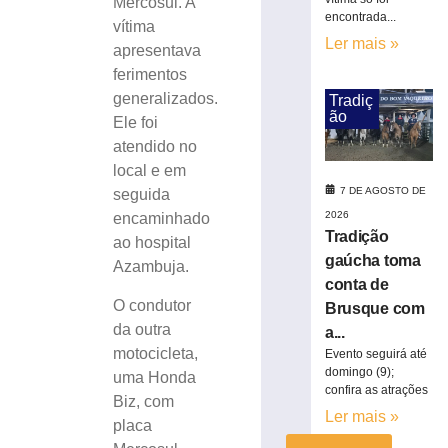
Mercosul. A
capota
encontrada...
vítima
e
Ler mais »
apresentava
fica
parcialmente
ferimentos
submerso
generalizados.
Tradiç
em
ão
Ele foi
área
atendido no
de
local e em
mangue
7 DE AGOSTO DE
seguida
na
2026
encaminhado
SC-
Tradição
401
ao hospital
gaúcha toma
Azambuja.
7
de
conta de
agosto
O condutor
Brusque com
de
2026
da outra
a...
Ler
motocicleta,
Evento seguirá até
mais
domingo (9);
uma Honda
confira as atrações
»
Biz, com
Ler mais »
placa