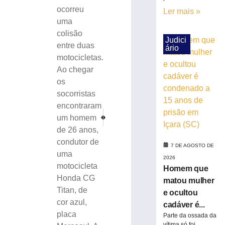
cadáver
ocorreu
Ler mais »
é
uma
condenado
colisão
a
Judici
entre duas
ário
15
motocicletas.
anos
Ao chegar
de
prisão
os
em
socorristas
Içara
encontraram
(SC)
PRÓXIMO
ANTERIOR
um homem
Briga de casal termina em condução à delegacia, em 
Homem fica ferido em acidente no bairro Lim
7
de 26 anos,
de
agosto
condutor de
7 DE AGOSTO DE
de
uma
2026
2026
motocicleta
Ler
Homem que
Honda CG
mais
matou mulher
Titan, de
»
e ocultou
cor azul,
cadáver é...
placa
Parte da ossada da
Carro
vítima só foi