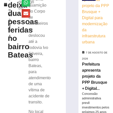
suspeita
domingo
deixa
r
guarnição
de
(8)
o
tráfico
duas
do Corpo
8,
de
de
pessoas
2
drogas
Bombeiros
0
em
feridas
se
2
Brusque
deslocou
no
4
7
até a
de
bairro
agosto
rodovia Ivo
de
Bateas
2026
7 DE AGOSTO DE
Silveira,
Ler
2026
bairro
Prefeitura
mais
Bateas,
apresenta
»
para
projeto da
atendimento
PPP Brusque
de uma
Homem
+ Digital...
vítima de
que
Concessão
matou
acidente de
administrativa
mulher
transito.
prevê
e
investimentos pelos
ocultou
No local
próximos 25 anos