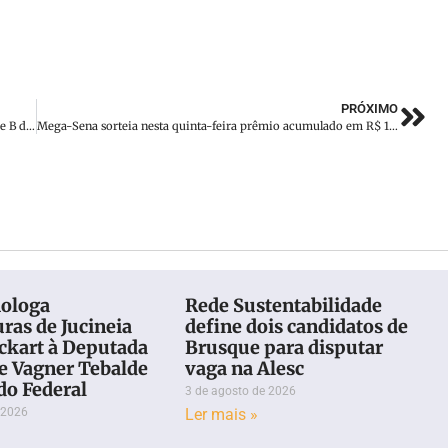
PRÓXIMO
Brusque FC embarca para enfrentar o Mirassol (SP) pela Série B do Campeonato Brasileiro
Mega-Sena sorteia nesta quinta-feira prêmio acumulado em R$ 16 milhões
ologa
Rede Sustentabilidade
ras de Jucineia
define dois candidatos de
Eckart à Deputada
Brusque para disputar
 e Vagner Tebalde
vaga na Alesc
do Federal
3 de agosto de 2026
 2026
Ler mais »