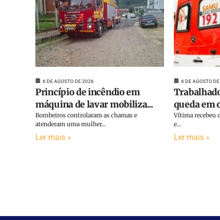
6 DE AGOSTO DE 2026
6 DE AGOSTO DE
Princípio de incêndio em
Trabalhado
máquina de lavar mobiliza...
queda em o
Bombeiros controlaram as chamas e
Vítima recebeu o
atenderam uma mulher...
e...
Ler mais »
Ler mais »