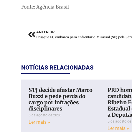
Fonte: Agência Brasil
ANTERIOR
NOTÍCIAS RELACIONADAS
STJ decide afastar Marco
PRD hom
Buzzi e pede perda do
candidatu
cargo por infrações
Ribeiro 
disciplinares
Estadual
a Deputa
6 de agosto de 2026
Ler mais »
5 de agosto de
Ler mais »