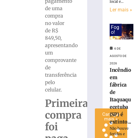
pagamento
local e...
invadir
de uma
Ler mais »
restaurante
compra
às
no valor
margens
Fog
de R$
da
o!
BR-
849,50,
116
apresentando
6 DE
em
um
Papanduva
AGOSTO DE
comprovante
2026
6
de
de
Incêndio
agosto
transferência
em
de
pelo
2026
fábrica
celular.
Ler
de
mais
Itaquaqu
Primeira
»
ecetuba
compra
(SP) é
Carregar
mais »
extinto...
foi
Não houve
feridos e