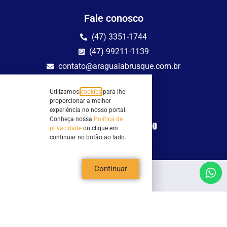
Fale conosco
(47) 3351-1744
(47) 99211-1139
contato@araguaiabrusque.com.br
Fale conosco
Utilizamos
cookies
para lhe
proporcionar a melhor
Site seguro
experiência no nosso portal.
Conheça nossa
Política de
privacidade
ou clique em
continuar no botão ao lado.
Continuar
Todos os direitos reservados - Sociedade Rádio Araguaia de Brusque Ltda -
CNPJ 82.983.230/0001-82
Mathilde Hoffmann, 66 - Centro II, Brusque, SC - 88353-120 - Centro Comercial
Geschäftshaus - Sl 21/22
Copyright © 2026 | Rádio Araguaia