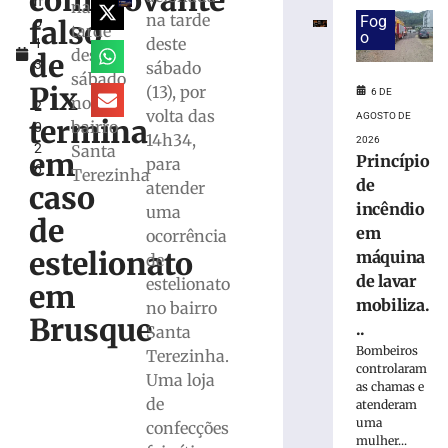
comprovante
h
em
na
na tarde
Fog
falso
o
máquina
tarde
o
deste
1
de
deste
de
3
sábado
lavar
sábado
,
mobiliza
Pix
(13), por
6 DE
no
2
Bombeiros,
volta das
AGOSTO DE
termina
bairro
0
em
14h34,
2026
2
Santa
Brusque
em
Princípio
para
6
Terezinha
6
de
atender
caso
de
incêndio
agosto
uma
de
de
em
ocorrência
2026
estelionato
máquina
de
Ler
de lavar
estelionato
mais
em
mobiliza.
no bairro
»
Brusque
..
Santa
Bombeiros
Terezinha.
Trabalhador
controlaram
Uma loja
terceirizado
as chamas e
de
sofre
atenderam
uma
queda
confecções
mulher...