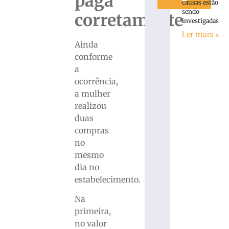
paga
causas estão
sendo
corretamente
investigadas
Ler mais »
Ainda
conforme
a
ocorrência,
a mulher
realizou
duas
compras
no
mesmo
dia no
estabelecimento.
Na
primeira,
no valor