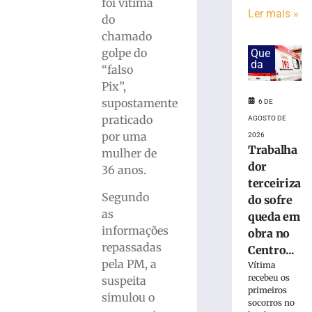
em
foi vítima
Ler mais »
obra
do
no
chamado
Centro
golpe do
Que
Administrativo
da
“falso
da
Pix”,
Havan
em
supostamente
6 DE
Brusque
praticado
AGOSTO DE
6
por uma
2026
de
Trabalha
mulher de
agosto
dor
de
36 anos.
2026
terceiriza
Ler
Segundo
do sofre
mais
as
queda em
»
informações
obra no
repassadas
Centro...
pela PM, a
Funcionária
Vítima
recebeu os
morre
suspeita
primeiros
após
simulou o
socorros no
ônibus