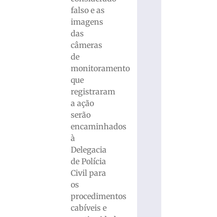
falso e as
imagens
das
câmeras
de
monitoramento
que
registraram
a ação
serão
encaminhados
à
Delegacia
de Polícia
Civil para
os
procedimentos
cabíveis e