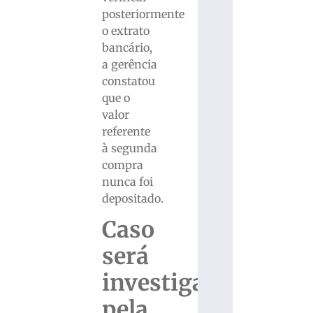
posteriormente
o extrato
bancário,
a gerência
constatou
que o
valor
referente
à segunda
compra
nunca foi
depositado.
Caso
será
investigado
pela