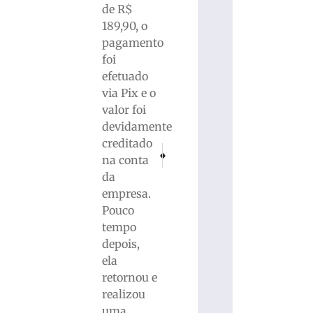
de R$
189,90, o
pagamento
foi
efetuado
via Pix e o
valor foi
devidamente
creditado
PRÓXIMO
ANTERIOR
na conta
Jovem de 21 anos morre após salto sem cor
Trânsito terá alterações no entorn
da
empresa.
Pouco
tempo
depois,
ela
retornou e
realizou
uma