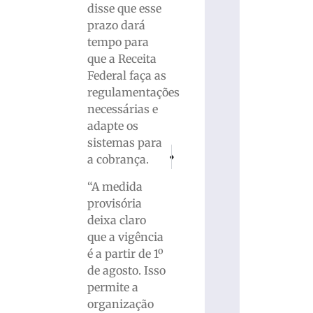
disse que esse
prazo dará
tempo para
que a Receita
Federal faça as
regulamentações
necessárias e
adapte os
sistemas para
PRÓXIMO
ANTERIOR
a cobrança.
Idoso embriagado mata cachorro com fac
Após recesso, Supremo retoma ses
“A medida
provisória
deixa claro
que a vigência
é a partir de 1º
de agosto. Isso
permite a
organização