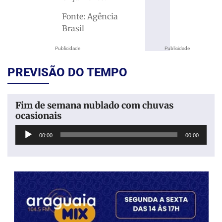
Fonte: Agência
Brasil
Publicidade
Publicidade
PREVISÃO DO TEMPO
Fim de semana nublado com chuvas
ocasionais
Tocador
00:00
00:00
de
áudio