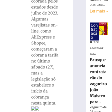
Copom
cobrada pelos
oras para...
baixa
estados desde
taxa
Ler mais »
julho de 2023.
Selic
Algumas
para
varejistas on-
Con
14%
trat
line, como
ao
açã
ano
AliExpress e
o
Shopee,
7 DE
6
de
começaram a
AGOSTO DE
agosto
de
cobrar a tarifa
2026
2026
Brusque
no último
Ler
anuncia
sábado (27),
mais
contrata
mas a
»
ção do
legislação só
zagueiro
estabelece o
João
Sábado
início da
Fácil
Maistro
cobrança
terá
para...
nesta quinta.
programação
Zagueiro de
especial
26 anos