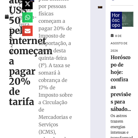
até
s
da
partir
por pessoas
US$
t
megaloja
desta
físicas
o
de
Hor
quinta-
50
1
ósc
começam a
Tijucas
feira
opo
,
protocolado
pela
pagar 20% de
(1/8)
2
e
Imposto de
8 DE
internet
0
aprovado
Importação, a
AGOSTO DE
2
pela
começam
partir desta
2026
4
prefeitura
Horósco
quinta-feira
a
7
po de
(1º). A taxa se
de
pagar
agosto
hoje:
somará à
de
20%
confira
cobrança de
2026
Ler
as
17% de
de
mais
previsõe
Imposto sobre
tarifa
»
s para
a Circulação
sábado...
de
Os astros
Mercadorias e
Em
trazem
Serviços
nova
energias
redução,
(ICMS),
intensas e
transformad