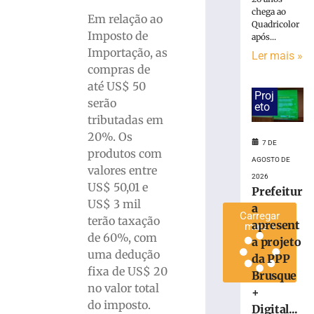
em
chega ao
Em relação ao
Quadricolor
alusão
Imposto de
após...
ao
Importação, as
Dia
Ler mais »
compras de
dos
Pais
até US$ 50
Proj
serão
6
eto
de
tributadas em
agosto
de
20%. Os
7 DE
2026
produtos com
Ler
AGOSTO DE
valores entre
mais
2026
US$ 50,01 e
Prefeitur
»
US$ 3 mil
a
Carregar
terão taxação
apresent
mais »
de 60%, com
a projeto
uma dedução
da PPP
fixa de US$ 20
Brusque
no valor total
+
do imposto.
Digital...