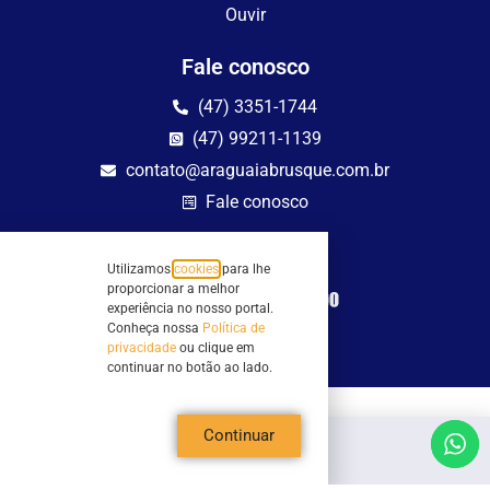
Ouvir
Fale conosco
(47) 3351-1744
(47) 99211-1139
contato@araguaiabrusque.com.br
Fale conosco
Site seguro
Utilizamos
cookies
para lhe
proporcionar a melhor
experiência no nosso portal.
Conheça nossa
Política de
privacidade
ou clique em
continuar no botão ao lado.
Todos os direitos reservados - Sociedade Rádio Araguaia de Brusque Ltda -
Continuar
CNPJ 82.983.230/0001-82
Mathilde Hoffmann, 66 - Centro II, Brusque, SC - 88353-120 - Centro Comercial
Geschäftshaus - Sl 21/22