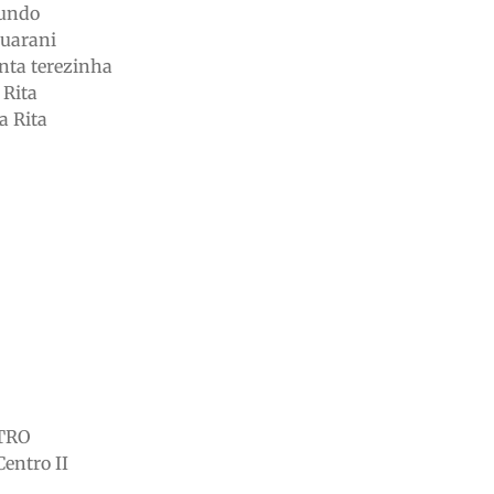
Fundo
Guarani
nta terezinha
 Rita
a Rita
TRO
Centro II