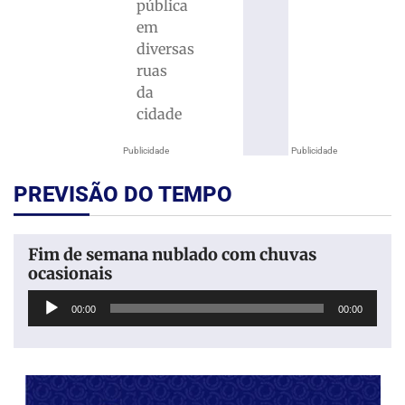
pública
em
diversas
ruas
da
cidade
Publicidade
Publicidade
PREVISÃO DO TEMPO
Fim de semana nublado com chuvas
ocasionais
Tocador
00:00
00:00
de
áudio