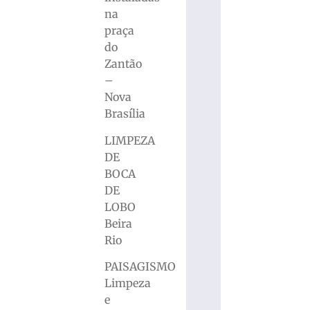
na
praça
do
Zantão
–
Nova
Brasília
LIMPEZA
DE
BOCA
DE
LOBO
Beira
Rio
PAISAGISMO
Limpeza
e