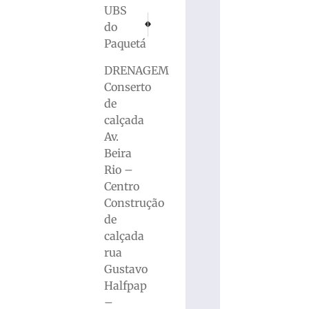
UBS
PRÓXIMO
ANTERIOR
do
Inflação oficial sobe para 0,56% em outubro, d
Ossada humana achada em Petrópolis (R
Paquetá
DRENAGEM
Conserto
de
calçada
Av.
Beira
Rio –
Centro
Construção
de
calçada
rua
Gustavo
Halfpap
–