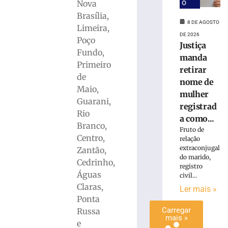
o
Nova
de
Brasília,
hoje:
8 DE AGOSTO
Limeira,
veja
DE 2026
o
Poço
Justiça
que
Fundo,
manda
os
Primeiro
retirar
astros
de
nome de
reservam
Maio,
para
mulher
Guarani,
domingo,
registrad
Rio
09/08
a como...
Branco,
9
Fruto de
de
Centro,
relação
agosto
extraconjugal
Zantão,
de
do marido,
2026
Cedrinho,
registro
Ler
Águas
civil...
mais
Claras,
Ler mais »
»
Ponta
Carregar
Russa
mais »
e