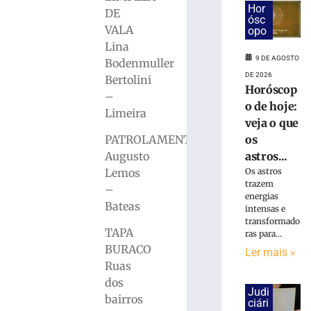
de
Hor
DE
Brusque
ósc
vira
VALA
opo
tema
Lina
de
9 DE AGOSTO
Bodenmuller
aniversário
DE 2026
Bertolini
e
Horóscop
–
reforça
o de hoje:
Limeira
proximidade
veja o que
com
PATROLAMENTO
os
a
Augusto
astros...
comunidade
Lemos
Os astros
9
trazem
–
de
energias
agosto
Bateas
intensas e
de
2026
transformado
TAPA
ras para...
Ler
BURACO
mais
Ler mais »
Ruas
»
dos
Judi
bairros
ciári
Horóscopo