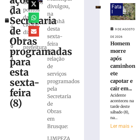
ações
e
funcionar
diversos
divulgou,
Fata
da
m
em
pontos
l
na
b
celulares
da
Secretaria
r
manhã
Android
cidade,
o
antigos;
de
desta
9 DE AGOSTO
diz
8,
veja
sexta-
DE 2026
Obras
a
2
como
Homem
feira
0
prefeitura
verificar
programadas
morre
(8), a
2
9
após
relação
para
4
de
agosto
caminhon
de
esta
de
ete
serviços
2026
sexta-
capotar e
programados
Ler
cair em...
pela
mais
feira
Acidente
Secretaria
»
(8)
aconteceu na
de
tarde deste
Obras
sábado (8),
VÍDEO:
na...
em
Guarda
Ler mais »
Brusque:
de
Trânsito
LIMPEZA