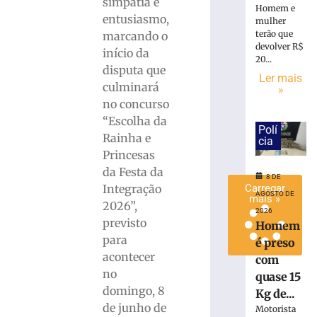
simpatia e
Homem e
de
entusiasmo,
mulher
lixo
terão que
marcando o
em
devolver R$
início da
Brusque
20...
disputa que
8
Ler mais
de
culminará
»
agosto
no concurso
de
2026
“Escolha da
Polí
Ler
Rainha e
cia
mais
Princesas
»
da Festa da
8 DE
Integração
Carregar
AGOSTO DE
mais »
2026”,
2026
previsto
Homem
para
é preso
acontecer
com
no
quase 15
domingo, 8
Kg de...
de junho de
Motorista