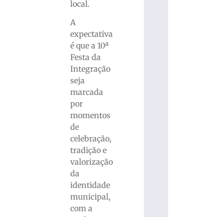
local.
A
expectativa
é que a 10ª
Festa da
Integração
seja
marcada
por
momentos
de
celebração,
tradição e
valorização
da
identidade
municipal,
com a