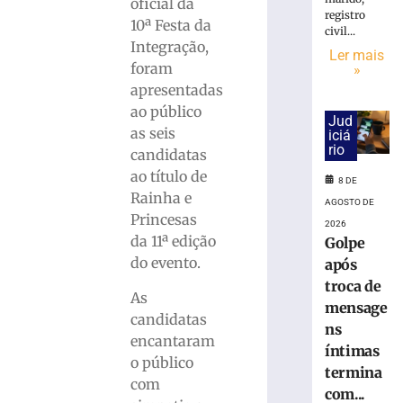
18.860
oficial da
registro
urnas
10ª Festa da
civil...
eletrônicas
Integração,
Ler mais
em
foram
»
SC
apresentadas
8
ao público
de
Jud
agosto
as seis
iciá
de
rio
2026
candidatas
Ler
ao título de
8 DE
mais
Rainha e
AGOSTO DE
»
Princesas
2026
da 11ª edição
Golpe
do evento.
após
Cratera
se
troca de
As
abre
mensage
candidatas
e
ns
encantaram
“engole”
íntimas
roda
o público
termina
de
com
com...
caminhão