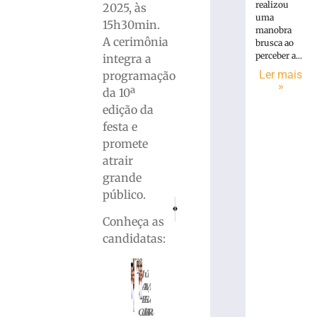
realizou
2025, às
uma
15h30min.
manobra
A cerimônia
brusca ao
perceber a...
integra a
Ler mais
programação
»
da 10ª
edição da
festa e
promete
atrair
grande
público.
PRÓXIMO
ANTERIOR
Dois mortos em colisão frontal na BR-282
Prefeitura de Brusque decreta lut
Conheça as
candidatas:
Júlia
Aparecida
Maria
Ferreira
Eduarda
Carolaine
da
Heffelmann
Micáelly
Rafaela