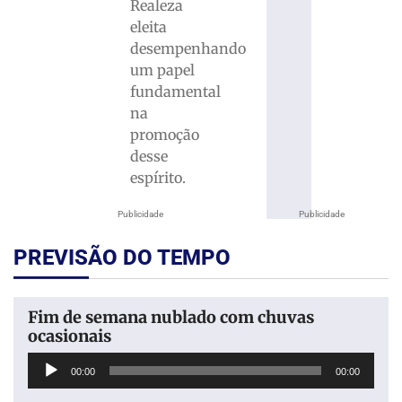
Realeza
eleita
desempenhando
um papel
fundamental
na
promoção
desse
espírito.
Publicidade
Publicidade
PREVISÃO DO TEMPO
Fim de semana nublado com chuvas
ocasionais
Tocador
00:00
00:00
de
áudio