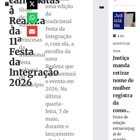
candidatas
9,
para
o
uma edição
à
2
monitorar
título
da
0
desinformaçã
Jud
de
Realeza
2
iciá
tradicional
e
Rainha
rio
5
IA
da
Festa da
e
nas
Integração
8 DE
11ª
Princesas
eleições
e, com ela, a
AGOSTO DE
da
Festa
8
escolha da
2026
de
tradicional
Justiça
nova
agosto
da
festa
de
manda
Realeza que
2026
Integração
cultural
retirar
representará
Ler
do
2026
nome de
o evento em
mais
município
mulher
2026. Na
»
registra
última
da
quarta-
TRE-
como...
feira, 7 de
SC
Fruto de
maio,
realiza
relação
durante o
distribuição
extraconjug
de
lançamento
al do
marido,