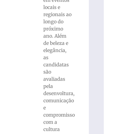
locais e
regionais ao
longo do
próximo
ano. Além
de beleza e
elegância,
as
candidatas
são
avaliadas
pela
desenvoltura,
comunicação
e
compromisso
com a
cultura