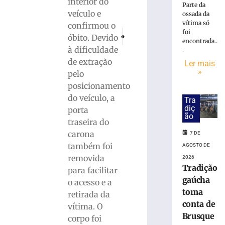
interior do
Parte da
veículo e
ossada da
Carro
vítima só
confirmou o
capota
foi
PRÓXIMO
ANTERIOR
óbito. Devido
e
encontrada..
Motociclista morre ao derrapar, sofrer qu
Passageiro morre após carro bat
à dificuldade
fica
.
parcialmente
de extração
Ler mais
submerso
»
pelo
em
posicionamento
área
do veículo, a
Tra
de
diç
porta
mangue
ão
traseira do
na
carona
SC-
7 DE
401
também foi
AGOSTO DE
removida
7
2026
de
Tradição
para facilitar
agosto
gaúcha
de
o acesso e a
2026
toma
retirada da
Ler
conta de
vítima. O
mais
Brusque
corpo foi
»