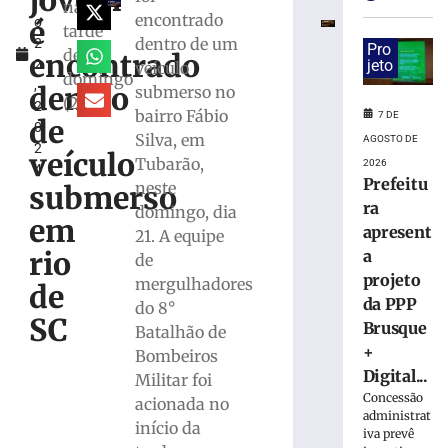
jovem
h
detidas
na
encontrado
é
o
por
tarde
dentro de um
2
suspeita
Pro
deste
encontrado
2
jeto
veículo
de
domingo
,
tráfico
dentro
submerso no
(21/7)
2
de
bairro Fábio
7 DE
de
0
drogas
Silva, em
AGOSTO DE
2
em
veículo
Tubarão,
2026
4
Brusque
Prefeitu
neste
submerso
7
ra
domingo, dia
de
em
agosto
apresent
21. A equipe
de
rio
a
de
2026
projeto
Ler
mergulhadores
de
da PPP
mais
do 8°
SC
Brusque
»
Batalhão de
+
Bombeiros
Digital...
Militar foi
Homem
Concessão
acionada no
que
administrat
matou
início da
iva prevê