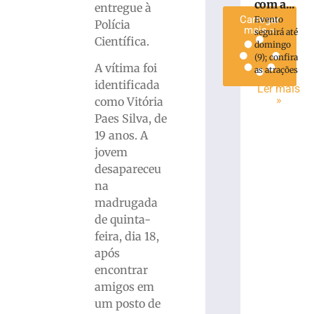
com a...
entregue à
Carregar
Evento
Polícia
mais »
seguirá até
Científica.
domingo
(9); confira
A vítima foi
as atrações
identificada
Ler mais
»
como Vitória
Paes Silva, de
19 anos. A
jovem
desapareceu
na
madrugada
de quinta-
feira, dia 18,
após
encontrar
amigos em
um posto de