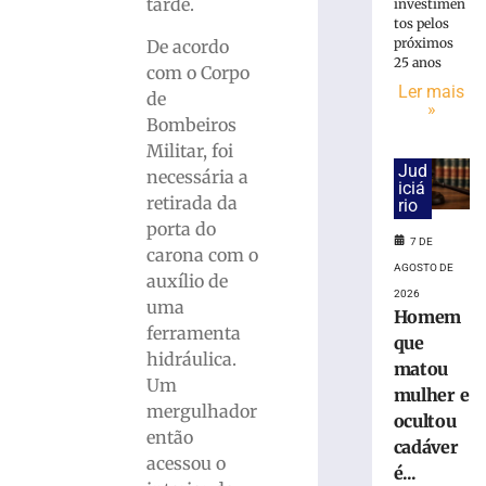
mulher
tarde.
investimen
e
tos pelos
próximos
ocultou
De acordo
25 anos
cadáver
com o Corpo
é
Ler mais
de
»
condenado
Bombeiros
a
Militar, foi
15
Jud
necessária a
anos
iciá
retirada da
de
rio
prisão
porta do
7 DE
em
carona com o
AGOSTO DE
Içara
auxílio de
(SC)
2026
uma
Homem
7
ferramenta
de
que
agosto
hidráulica.
matou
de
Um
2026
mulher e
mergulhador
Ler
ocultou
então
mais
cadáver
acessou o
»
é...