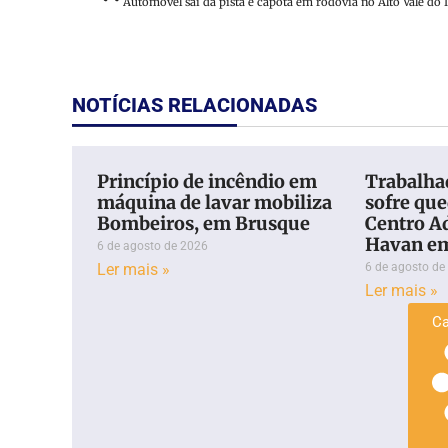
NOTÍCIAS RELACIONADAS
Princípio de incêndio em
Trabalhad
máquina de lavar mobiliza
sofre qu
Bombeiros, em Brusque
Centro A
Havan e
6 de agosto de 2026
Ler mais »
6 de agosto de
Ler mais »
Ca