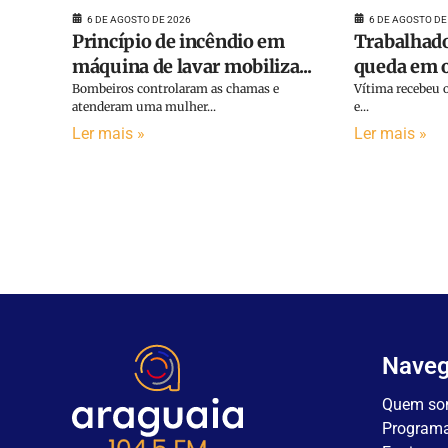
6 DE AGOSTO DE 2026
6 DE AGOSTO DE
Princípio de incêndio em
Trabalhado
máquina de lavar mobiliza...
queda em o
Bombeiros controlaram as chamas e
Vítima recebeu o
atenderam uma mulher...
e...
Ler mais »
Ler mais »
Nave
Quem so
Program