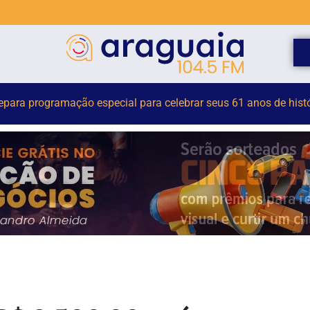
or terceirizado sofre queda em obra no Centro Administrativo