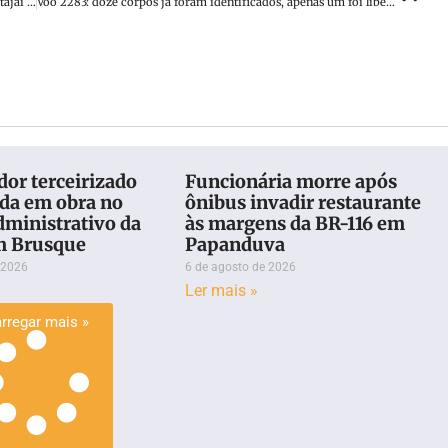
Automóvel sai da pista e capota em rodovia no Alto Vale do Itajaí (SC)
Voo 2283: doze corpos já foram identificados, apenas um foi liberado
or terceirizado
Funcionária morre após
eda em obra no
ônibus invadir restaurante
dministrativo da
às margens da BR-116 em
m Brusque
Papanduva
 2026
6 de agosto de 2026
Ler mais »
rregar mais »