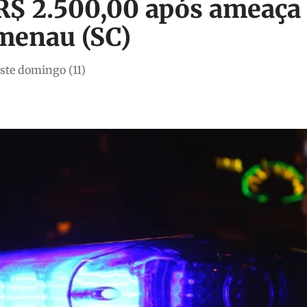
R$ 2.500,00 após ameaça
umenau (SC)
ste domingo (11)