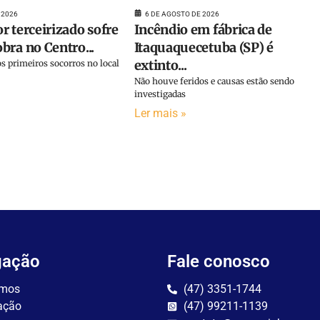
 2026
6 DE AGOSTO DE 2026
r terceirizado sofre
Incêndio em fábrica de
bra no Centro...
Itaquaquecetuba (SP) é
extinto...
s primeiros socorros no local
Não houve feridos e causas estão sendo
investigadas
Ler mais »
gação
Fale conosco
mos
(47) 3351-1744
ação
(47) 99211-1139