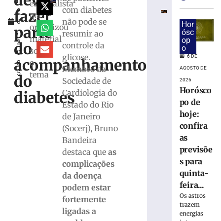
deve
l
de
especialista
com diabetes
fazer
2
saúde
que
não pode se
8
de
Hor
organizou
parte
,
ósc
resumir ao
trabalhador
material
op
2
ferido
do
controle da
o
sobre
0
durante
glicose.
6 DE
acompanhamento
o
2
montagem
Membro da
AGOSTO DE
5
tema
de
do
Sociedade de
2026
estrutura
Horósco
Cardiologia do
diabetes
em
po de
Estado do Rio
Brusque
hoje:
de Janeiro
4
confira
de
(Socerj), Bruno
agosto
as
Bandeira
de
2026
previsõe
destaca que
as
Ler
s para
complicações
mais
quinta-
da doença
»
feira...
podem estar
Os astros
fortemente
trazem
Município
ligadas a
energias