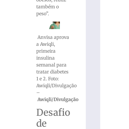
também o
peso”.
Anvisa aprova
a Awiqli,
primeira
insulina
semanal para
tratar diabetes
1 e 2. Foto:
Awiqli/Divulgação
–
Awiqli/Divulgação
Desafio
de