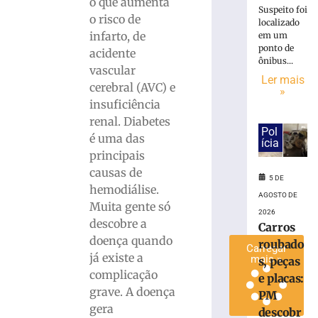
o que aumenta
de
Suspeito foi
o risco de
localizado
sarampo
infarto, de
em um
sobem
ponto de
acidente
para
ônibus...
vascular
16
Ler mais
em
cerebral (AVC) e
»
São
insuficiência
Paulo
renal. Diabetes
Pol
4
é uma das
ícia
de
principais
agosto
de
causas de
2026
5 DE
hemodiálise.
Ler
AGOSTO DE
Muita gente só
mais
2026
descobre a
»
Carros
doença quando
roubado
Carregar
já existe a
mais »
s, peças
complicação
e placas:
grave. A doença
PM
gera
descobr