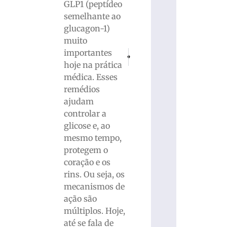
GLP1 (peptídeo
semelhante ao
glucagon-1)
muito
importantes
PRÓXIMO
ANTERIOR
Gilmar recua e julgamento de Collor se
PM apreende grande quantidade
hoje na prática
médica. Esses
remédios
ajudam
controlar a
glicose e, ao
mesmo tempo,
protegem o
coração e os
rins. Ou seja, os
mecanismos de
ação são
múltiplos. Hoje,
até se fala de