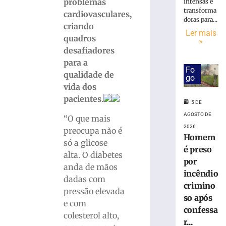
do
problemas
intensas e
litoral
transforma
cardiovasculares,
doras para...
indenizará
criando
jovem
Ler mais
quadros
»
que
desafiadores
perdeu
para a
testículo
Fo
por
qualidade de
go
atraso
vida dos
no
pacientes
.
5 DE
diagnóstico
médico
AGOSTO DE
“O que mais
2026
4
preocupa não é
Homem
de
só a glicose
agosto
é preso
de
alta. O diabetes
2026
por
anda de mãos
Ler
incêndio
dadas com
mais
crimino
pressão elevada
»
so após
e com
confessa
colesterol alto,
r...
Casos