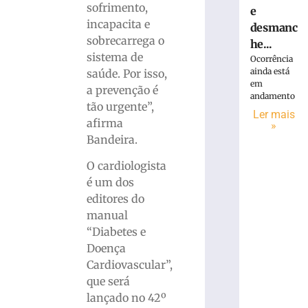
sofrimento,
e
incapacita e
desmanc
sobrecarrega o
he...
sistema de
Ocorrência
ainda está
saúde. Por isso,
em
a prevenção é
andamento
tão urgente”,
Ler mais
afirma
»
Bandeira.
O cardiologista
é um dos
editores do
manual
“Diabetes e
Doença
Cardiovascular”,
que será
lançado no 42º