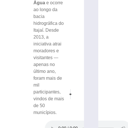
Água
e ocorre
ao longo da
bacia
hidrográfica do
Itajaí. Desde
2013, a
iniciativa atrai
moradores e
visitantes —
apenas no
último ano,
foram mais de
mil
participantes,
PRÓXIMO
ANTERIOR
Finalizada obra de ampliação de rede na rua 
Carro colide contra árvores e guar
vindos de mais
de 50
municípios.