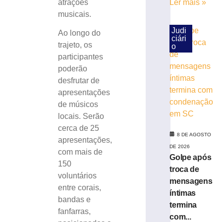
atrações
Ler mais »
em
musicais.
SC
Judi
8
Ao longo do
de
ciári
trajeto, os
agosto
o
de
participantes
2026
poderão
Ler
desfrutar de
mais
apresentações
»
de músicos
locais. Serão
Cratera
cerca de 25
se
8 DE AGOSTO
apresentações,
abre
DE 2026
com mais de
e
Golpe após
150
“engole”
troca de
roda
voluntários
mensagens
de
entre corais,
íntimas
caminhão
bandas e
termina
de
fanfarras,
lixo
com...