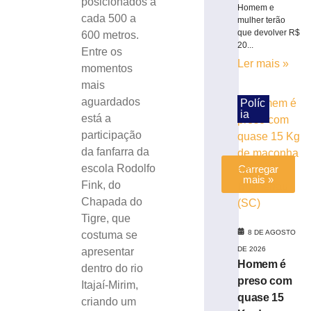
posicionados a
em
Homem e
cada 500 a
mulher terão
Brusque
que devolver R$
600 metros.
8
20...
de
Entre os
agosto
Ler mais »
momentos
de
2026
mais
Ler
aguardados
Políc
mais
ia
está a
»
participação
da fanfarra da
escola Rodolfo
Carregar
mais »
Fink, do
Chapada do
Tigre, que
8 DE AGOSTO
costuma se
DE 2026
apresentar
Homem é
dentro do rio
preso com
Itajaí-Mirim,
quase 15
criando um