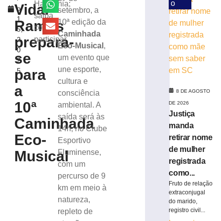
desinformação
o
Harmonia;
Vidal
o
setembro, a
e
saiba
1
IA
Ramos
10ª edição da
como
5,
nas
Caminhada
prepara-
participar
2
eleições
Eco-Musical
,
0
8
se
um evento que
2
de
agosto
une esporte,
para
5
de
cultura e
2026
a
8 DE AGOSTO
consciência
Ler
10ª
DE 2026
ambiental. A
mais
Justiça
saída será às
»
Caminhada
manda
14h, no Clube
Eco-
retirar nome
Esportivo
TRE-
de mulher
Musical
Fluminense,
SC
registrada
com um
realiza
como...
percurso de 9
distribuição
Fruto de relação
de
km em meio à
extraconjugal
18.860
natureza,
do marido,
urnas
registro civil...
repleto de
eletrônicas