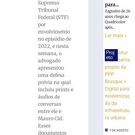
Supremo
para...
Tribunal
Zagueiro de 26
Rede
Federal (STF)
anos chega ao
Sustentabilid
Quadricolor
por
define
após...
envolvimento
dois
Ler mais »
candidatos
no episódio de
de
2022, e nesta
Brusque
Proj
semana, o
para
eto
advogado
disputar
apresentou
vaga
uma defesa
na
prévia na qual
Alesc
incluiu prints e
3
de
áudios de
agosto
conversas
de
2026
entre ele e
Ler
Mauro Cid.
mais
Esses
»
7 DE AGOSTO
documentos