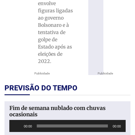
envolve
figuras ligadas
ao governo
Bolsonaro e à
tentativa de
golpe de
Estado após as
eleições de
2022.
Publicidade
Publicidade
PREVISÃO DO TEMPO
Fim de semana nublado com chuvas
ocasionais
Tocador
00:00
00:00
de