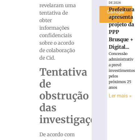
DE 2026
revelaram uma
Prefeitura
Carregar
tentativa de
mais »
apresenta
obter
projeto da
informações
PPP
confidenciais
Brusque +
sobre o acordo
Digital...
de colaboração
Concessão
de Cid.
administrativ
a prevê
Tentativa
investimentos
pelos
de
próximos 25
anos
obstrução
Ler mais »
das
investigações
De acordo com