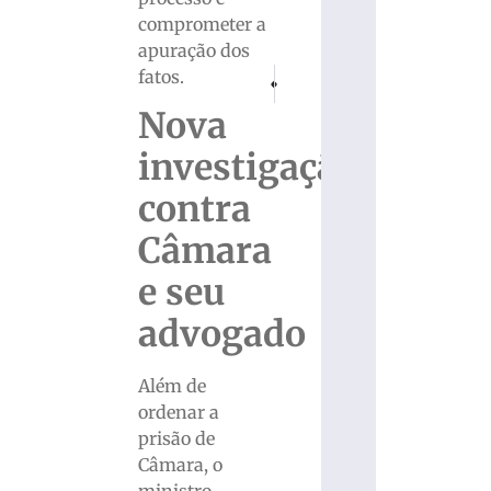
comprometer a
apuração dos
fatos.
PRÓXIMO
ANTERIOR
Brasil se declara livre da gripe aviária a
Criminoso tenta roubo em comér
Nova
investigação
contra
Câmara
e seu
advogado
Além de
ordenar a
prisão de
Câmara, o
ministro