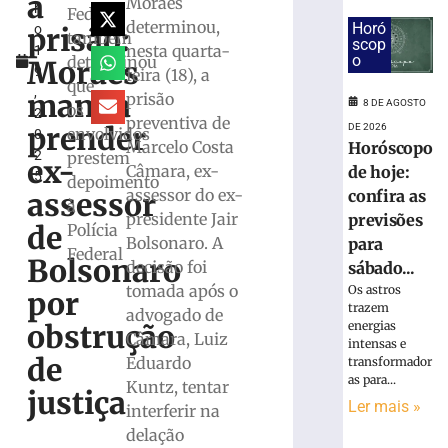
à
Moraes
h
Marco
Federal
determinou,
Horó
prisão:
o
Buzzi
também
scop
nesta quarta-
1
e
o
determinou
Moraes
9
feira (18), a
pede
que
,
perda
manda
prisão
8 DE AGOSTO
os
2
do
preventiva de
prender
DE 2026
envolvidos
0
cargo
Marcelo Costa
Horóscopo
2
prestem
por
ex-
Câmara, ex-
de hoje:
5
infrações
depoimento
assessor do ex-
assessor
confira as
disciplinares
à
presidente Jair
previsões
6
de
Polícia
Bolsonaro. A
de
para
Federal
agosto
Bolsonaro
decisão foi
sábado...
de
2026
tomada após o
Os astros
por
Ler
trazem
advogado de
obstrução
energias
mais
Câmara, Luiz
intensas e
»
de
Eduardo
transformador
as para...
Kuntz, tentar
justiça
Ler mais »
interferir na
PRD
homologa
delação