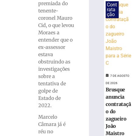
candidaturas
premiada do
Cont
de
rata
tenente-
ção
Jucineia
coronel Mauro
Ribeiro
Cid, o que levou
Eckart
Moraes a
à
entender que o
Deputada
Estadual
ex-assessor
e
estava
Vagner
obstruindo as
Tebalde
investigações
a
sobre a
7 DE AGOSTO
Deputado
tentativa de
DE 2026
Federal
Brusque
golpe de
5
anuncia
de
Estado de
agosto
contrataçã
2022.
de
2026
o do
Marcelo
Ler
zagueiro
Câmara já é
mais
João
réu no
»
Maistro