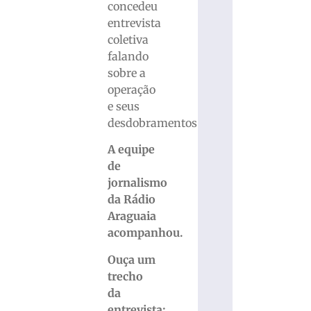
concedeu
entrevista
coletiva
falando
sobre a
operação
e seus
desdobramentos.
A equipe
de
jornalismo
da Rádio
Araguaia
acompanhou.
Ouça um
trecho
da
entrevista: