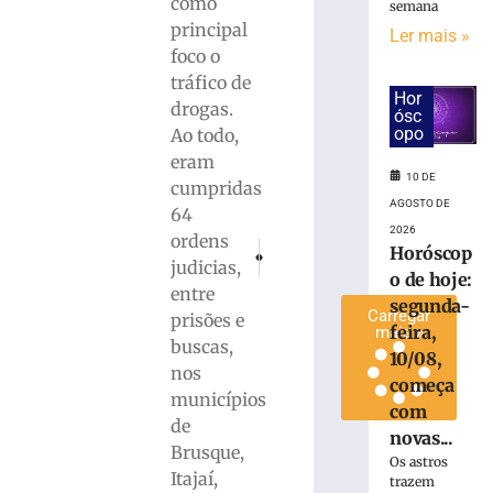
como
semana
carro
principal
Ler mais »
contra
foco o
poste
tráfico de
em
Hor
drogas.
Itapema
ósc
opo
Ao todo,
10
de
eram
agosto
10 DE
cumpridas
de
2026
AGOSTO DE
64
Ler
2026
ordens
PRÓXIMO
ANTERIOR
Horóscop
mais
judicias,
Rodrigo Voltolini aponta necessidade de ad
Arma de fogo é apreendida em Ani
o de hoje:
»
entre
segunda-
Carregar
prisões e
feira,
mais »
buscas,
10/08,
nos
começa
municípios
com
de
novas...
Brusque,
Os astros
Itajaí,
trazem