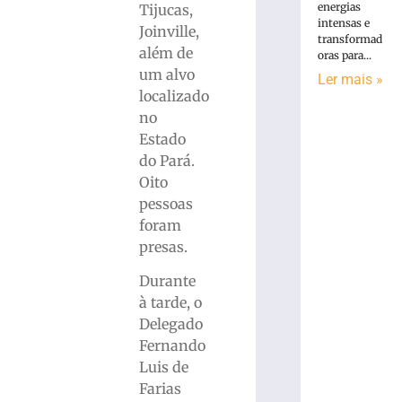
energias
Tijucas,
intensas e
Joinville,
transformad
além de
oras para...
um alvo
Ler mais »
localizado
no
Estado
do Pará.
Oito
pessoas
foram
presas.
Durante
à tarde, o
Delegado
Fernando
Luis de
Farias