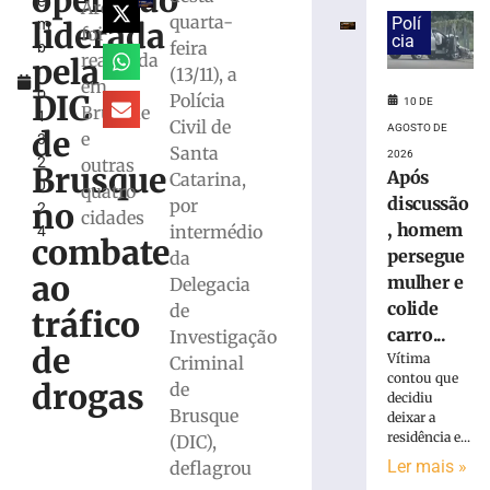
operação
e
tem
Areia"
quarta-
Polí
liderada
m
carteira
foi
cia
feira
b
e
realizada
pela
r
(13/11), a
celular
em
o
roubados,
DIC
Polícia
10 DE
Brusque
1
em
Civil de
AGOSTO DE
de
e
3,
Blumenau
Santa
2026
2
outras
(SC)
Brusque
Após
Catarina,
0
quatro
10
discussão
por
no
2
de
cidades
agosto
, homem
intermédio
4
combate
de
persegue
da
2026
ao
mulher e
Delegacia
Ler
colide
de
mais
tráfico
carro...
Investigação
»
de
Vítima
Criminal
contou que
drogas
de
Carro
decidiu
Brusque
deixar a
atinge
residência e...
(DIC),
poste
Ler mais »
e
deflagrou