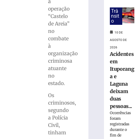
deixa
a
adolescente
operação
Trâ
ferida
nsit
“Castelo
em
o
de Areia”
Gaspar
no
(SC)
10 DE
combate
10
AGOSTO DE
de
à
2026
agosto
organização
Acidentes
de
2026
criminosa
em
Ler
atuante
Ituporang
mais
no
a e
»
estado.
Laguna
deixam
Os
Após
duas
criminosos,
discussão,
pessoas...
segundo
homem
Ocorrências
a Polícia
persegue
foram
mulher
registradas
Civil,
durante o
e
tinham
fim de
colide