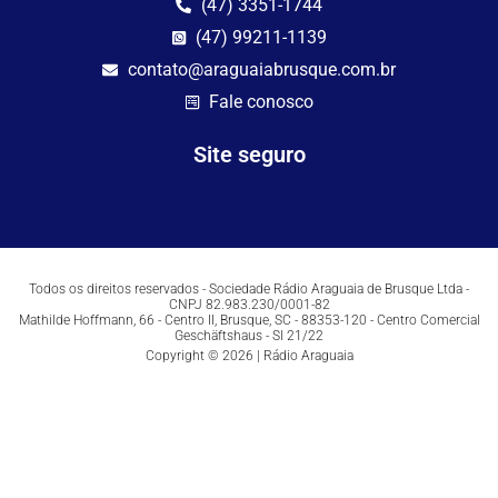
(47) 3351-1744
(47) 99211-1139
contato@araguaiabrusque.com.br
Fale conosco
Site seguro
Todos os direitos reservados - Sociedade Rádio Araguaia de Brusque Ltda -
CNPJ 82.983.230/0001-82
Mathilde Hoffmann, 66 - Centro II, Brusque, SC - 88353-120 - Centro Comercial
Geschäftshaus - Sl 21/22
Copyright © 2026 | Rádio Araguaia