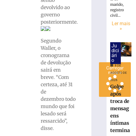
a
marido,
devolvido ao
registro
rodada
governo
civil...
8
posteriormente.
Ler mais
de
»
agosto
de
2026
Segundo
Ler
Ju
Waller, o
dici
mais
cronograma
ári
»
o
de devolução
8 DE
Carregar
sairá em
mais »
AGOSTO DE
breve. “Com
2026
certeza, até 31
Golpe
de
após
dezembro todo
troca de
mundo que foi
mensag
lesado será
ens
ressarcido”,
íntimas
disse.
termina