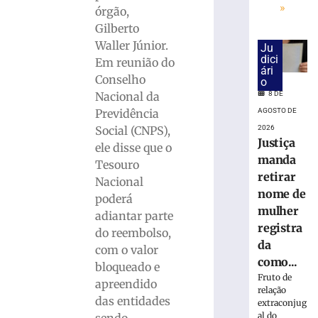
na
»
órgão,
base
Gilberto
do
ISS
Waller Júnior.
Ju
dici
do
Em reunião do
ári
Simples
Conselho
o
8
Nacional da
8 DE
de
Previdência
AGOSTO DE
agosto
de
Social (CNPS),
2026
2026
Justiça
ele disse que o
Ler
manda
Tesouro
mais
retirar
Nacional
»
nome de
poderá
mulher
adiantar parte
75ª
registra
do reembolso,
Pronegócio:
da
com o valor
AmpeBr
como...
bloqueado e
projeta
Fruto de
apreendido
expectativas
relação
positivas
das entidades
extraconjug
para
al do
sendo