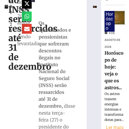
do
2
superam
ilegais
INSS
8,
depósitos
desde
2
em
Hor
2019
serão
0
ósc
R$
ainda
Os
op
2
7,15
ressarcidos
o
está
aposentados e
5
bilhões
9 DE
até
sendo
pensionistas
em
AGOSTO DE
levantado
que sofreram
julho
31
2026
descontos
8
Horósco
de
de
ilegais no
po de
agosto
dezembro
Instituto
de
hoje:
2026
Nacional do
veja o
Ler
Seguro Social
que os
mais
(INSS) serão
astros...
»
ressarcidos
Os astros
até 31 de
trazem
energias
STJ
dezembro,
disse
intensas e
inclui
nesta terça-
transforma
honorários
feira (27) o
doras para...
sucumbencia
presidente do
Ler mais