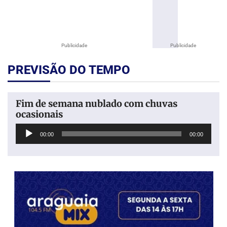
Publicidade
Publicidade
PREVISÃO DO TEMPO
Fim de semana nublado com chuvas
ocasionais
Tocador
00:00
00:00
de
áudio