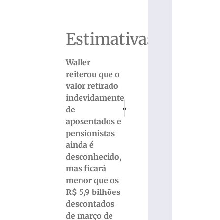
Estimativas
Waller
reiterou que o
valor retirado
indevidamente
PRÓXIMO
ANTERIOR
de
ROD. ANTÔNIO HEIL X BR-101: Obra da n
Faixa principal acumula e prê
aposentados e
pensionistas
ainda é
desconhecido,
mas ficará
menor que os
R$ 5,9 bilhões
descontados
de março de