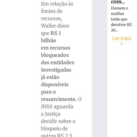
com...
Em relação às
Homem e
fontes de
mulher
recursos,
terão que
devolver R$
Waller disse
20...
que
R$ 1
Ler mais
bilhão
»
em recursos
bloqueados
das entidades
investigadas
já estão
disponíveis
para o
ressarcimento.
O
INSS aguarda
a Justiça
decidir sobre o
bloqueio de
outros R$ 2,5