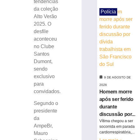
tendências
bilhões
da coleção
em
Polícia
Alto Verão
julho
2025. O
8
de
desfile
agosto
aconteceu
de
2026
no Clube
Ler
Santos
mais
Dumont,
»
sendo
exclusivo
9 DE AGOSTO DE
para
Bingo
2026
do
convidados.
Homem morre
Clube
após ser ferido
Segundo o
de
durante
Mães
presidente
discussão por...
da
da
Vítima chegou a ser
Apae
AmpeBr,
socorrida em parada
de
cardiorrespiratória,...
Mauro
Brusque