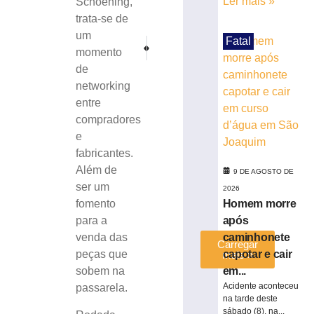
Ler mais »
Schoening,
acontece
trata-se de
na
um
próxima
Fatal
PRÓXIMO
ANTERIOR
terça,
momento
Evento Cultural Polonês contará com visita internacio
Sociedade do Pelznickel encanta público no
11
de
de
networking
agosto
entre
8
compradores
de
agosto
e
de
fabricantes.
2026
Além de
Ler
9 DE AGOSTO DE
ser um
mais
2026
Homem morre
fomento
»
após
para a
caminhonete
venda das
Carregar
capotar e cair
peças que
mais »
em...
sobem na
Acidente aconteceu
passarela.
na tarde deste
sábado (8), na...