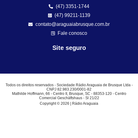
(47) 3351-1744
(47) 99211-1139
contato@araguaiabrusque.com.br
Fale conosco
Site seguro
Todos os direitos reservados - Sociedade Rádio Araguaia de Brusque Ltda -
CNPJ 82.983.230/0001-82
Mathilde Hoffmann, 66 - Centro II, Brusque, SC - 88353-120 - Centro
Comercial Geschäftshaus - Sl 21/22
Copyright © 2026 | Rádio Araguaia