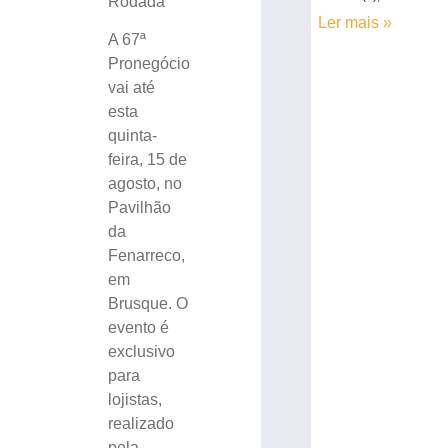
Rodada
Ler mais »
A 67ª
Pronegócio
vai até
esta
quinta-
feira, 15 de
agosto, no
Pavilhão
da
Fenarreco,
em
Brusque. O
evento é
exclusivo
para
lojistas,
realizado
pela