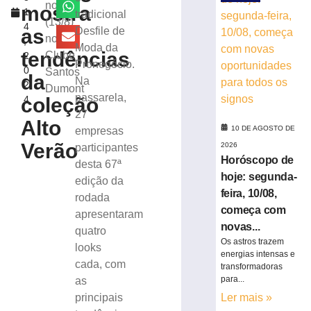
sobre
noite
mostra
1
tradicional
desafios
(13/8)
4
da
as
Desfile de
no
,
tributação
Moda da
tendências
Clube
2
municipal
Pronegócio.
0
Santos
9
da
Na
2
de
Dumont
agosto
passarela,
coleção
4
de
27
2026
Alto
10 DE AGOSTO DE
empresas
Ler
Verão
2026
participantes
mais
Horóscopo de
desta 67ª
»
hoje: segunda-
edição da
feira, 10/08,
rodada
Retiradas
começa com
apresentaram
da
novas...
quatro
poupança
Os astros trazem
looks
superam
energias intensas e
depósitos
cada, com
transformadoras
em
para...
as
R$
principais
Ler mais »
7,15