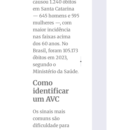
causou 1.240 óbitos
em Santa Catarina
— 645 homens e 595
mulheres —, com
maior incidência
nas faixas acima
dos 60 anos. No
Brasil, foram 105.173
óbitos em 2023,
PRÓXIMO
ANTERIOR
segundo o
SC aplicou mais de 191 mil doses e
Veículo furtado é encontra
Ministério da Saúde.
Como
identificar
um AVC
Os sinais mais
comuns são
dificuldade para