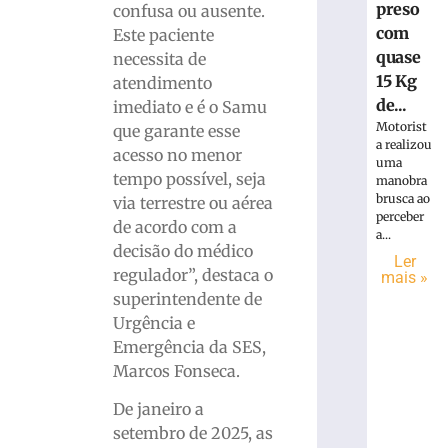
preso
confusa ou ausente.
com
Este paciente
quase
necessita de
15 Kg
atendimento
de...
imediato e é o Samu
Motorist
que garante esse
a realizou
acesso no menor
uma
tempo possível, seja
manobra
brusca ao
via terrestre ou aérea
perceber
de acordo com a
a...
decisão do médico
Ler
regulador”, destaca o
mais »
superintendente de
Urgência e
Emergência da SES,
Marcos Fonseca.
De janeiro a
setembro de 2025, as