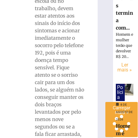
escola ou no
trabalhador
s
trabalho, devem
ferido
termin
estar atentos aos
durante
a
sinais do início dos
montagem
com...
sintomas e acionar
de
Homem e
estrutura
imediatamente o
mulher
em
socorro pelo telefone
terão que
Brusque
devolver
192, pois é uma
R$ 20...
4
doença tempo
de
Ler
sensível. Fique
agosto
mais »
de
atento se o sorriso
2026
cair para um dos
Ler
Po
lados, se alguém não
mais
líci
conseguir manter os
a
»
dois braços
8 DE
Carregar
levantados por pelo
mais »
AGOSTO DE
menos nove
2026
Home
segundos ou se a
m é
fala ficar arrastada,