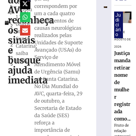
do
u
Paulo
AVC
correspondem por
AVC:
b
confirma
causou
um a cada quatro
r
23
Ju
1.240
reconheça
o
di
atendimentos de
casos
óbitos
ci
2
de
os
causas neurológicas
ári
em
9
8 DE
sarampo;
o
realizados pelas
sinais
Santa
,
16
AGOSTO DE
Unidades de Suporte
2
Catarina;
não
e
2026
Avançado (USAs) do
0
se
Justiça
saiba
Serviço de
busque
2
vacinaram
manda
mais
Atendimento Móvel
5
8
ajuda
retirar
de Urgência (Samu)
de
nome
agosto
imediata
em Santa Catarina.
de
de
2026
No Dia Mundial do
mulhe
Ler
AVC, quarta-feira, 29
r
mais
de outubro, a
registr
»
Secretaria de Estado
ada
da Saúde (SES)
como...
reforça a
DIA
Fruto de
INTERNAC
importância de
relação