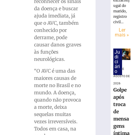
DA
extraconj
reconhecer os sinais
ugal do
CERVEJA:
da doença e buscar
marido,
Médico
ajuda imediata, já
registro
fala
civil...
que o AVC, também
sobre
Ler
conhecido por
consumo
mais »
derrame, pode
moderado
causar danos graves
7
de
às funções
Ju
agosto
di
neurológicas.
de
ci
2026
ári
8 DE
Ler
“O AVC é uma das
o
AGOSTO DE
mais
maiores causas de
2026
»
morte no Brasil e no
Golpe
mundo. A doença,
após
quando não provoca
Hospital
troca
a morte, deixa
atualiza
de
sequelas muitas
estado
mensa
de
vezes irreversíveis.
gens
saúde
Todos em casa, na
íntima
de