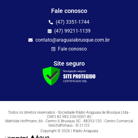
Fale conosco
(47) 3351-1744
(47) 99211-1139
contato@araguaiabrusque.com.br
Fale conosco
Site seguro
Todos os direitos reservados - Sociedade Rádio Araguaia de Brusque Ltda -
CNPJ 82.983.230/0001-82
Mathilde Hoffmann, 66 - Centro II, Brusque, SC - 88353-120 - Centro Comercial
Geschäftshaus - Sl 21/22
Copyright © 2026 | Rádio Araguaia