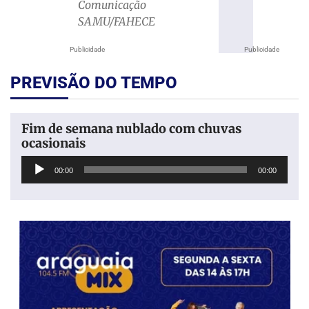
Comunicação
SAMU/FAHECE
Publicidade
Publicidade
PREVISÃO DO TEMPO
Fim de semana nublado com chuvas
ocasionais
Tocador
00:00
00:00
de
áudio