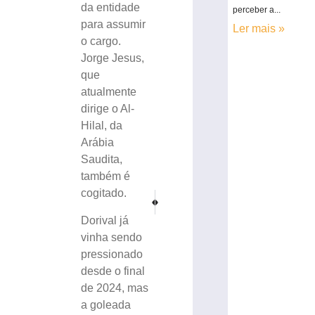
da entidade
perceber a...
para assumir
Ler mais »
o cargo.
Jorge Jesus,
que
atualmente
dirige o Al-
Hilal, da
Arábia
Saudita,
também é
cogitado.
PRÓXIMO
ANTERIOR
Homem é detido por furto em supermercado no bair
Cartão de vacina: Moraes arquiva investi
Dorival já
vinha sendo
pressionado
desde o final
de 2024, mas
a goleada