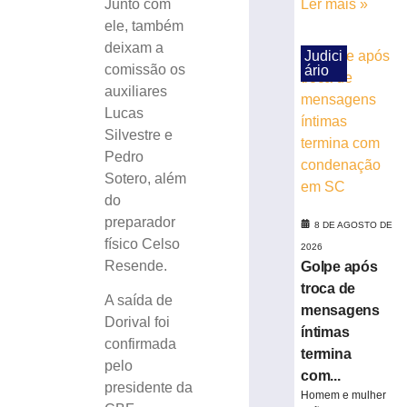
Junto com
Ler mais »
(8)
ele, também
para
deixam a
corrida
Judici
comissão os
ário
noturna
auxiliares
8
de
Lucas
agosto
Silvestre e
de
2026
Pedro
Ler
Sotero, além
mais
do
»
preparador
8 DE AGOSTO DE
físico Celso
2026
Brusque
Resende.
Golpe após
anuncia
troca de
A saída de
contratação
mensagens
do
Dorival foi
íntimas
zagueiro
confirmada
termina
João
pelo
com...
Maistro
presidente da
Homem e mulher
para