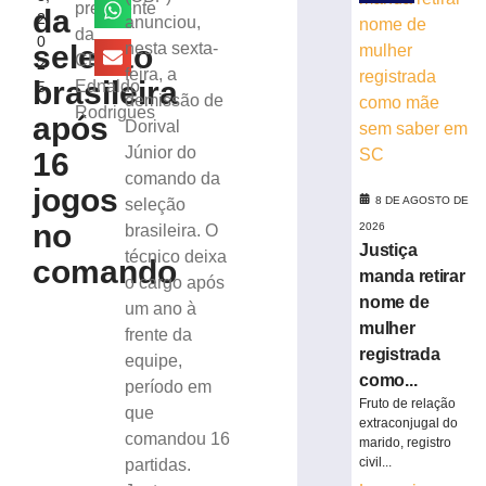
vitória
presidente
da
2
anunciou,
no
da
0
Campeonato
seleção
nesta sexta-
CBF,
2
Catarinense
feira, a
brasileira
Ednaldo
5
8
demissão de
Rodrigues
de
após
Dorival
agosto
de
Júnior do
16
2026
comando da
Ler
jogos
8 DE AGOSTO DE
seleção
mais
no
2026
brasileira. O
»
Justiça
técnico deixa
comando
manda retirar
o cargo após
Serra
nome de
um ano à
do
mulher
frente da
Rio
registrada
equipe,
do
como...
período em
Rastro
Fruto de relação
será
que
extraconjugal do
interditada
comandou 16
marido, registro
neste
civil...
partidas.
sábado