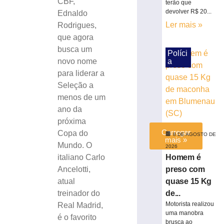
CBF,
terão que
a
devolver R$ 20...
Ednaldo
Série
Ler mais »
Rodrigues,
C
que agora
7
de
busca um
Políci
agosto
a
novo nome
de
2026
para liderar a
Ler
Seleção a
mais
menos de um
»
ano da
próxima
Carregar
Copa do
8 DE AGOSTO DE
mais »
Mundo. O
2026
Homem é
italiano Carlo
preso com
Ancelotti,
quase 15 Kg
atual
de...
treinador do
Motorista realizou
Real Madrid,
uma manobra
é o favorito
brusca ao