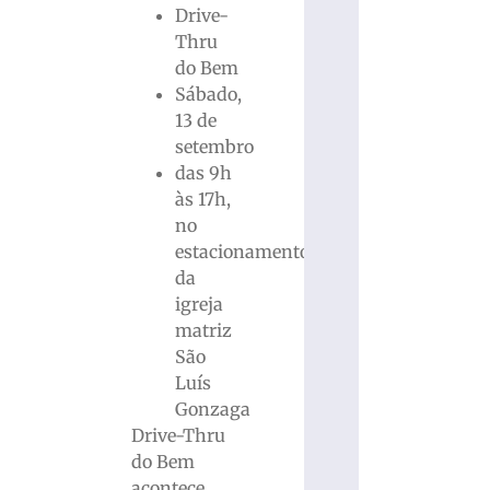
Drive-
Thru
do Bem
Sábado,
13 de
setembro
das 9h
às 17h,
no
estacionamento
da
igreja
matriz
São
Luís
Gonzaga
Drive-Thru
do Bem
acontece