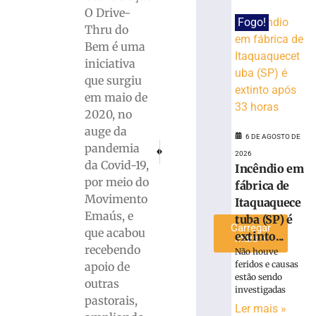
Krieger
O Drive-
em
Fogo!
Thru do
semana
Bem é uma
dedicada
iniciativa
ao
músico
que surgiu
em maio de
6
de
2020, no
agosto
de
auge da
6 DE AGOSTO DE
2026
PRÓXIMO
ANTERIOR
pandemia
Ler
2026
PM ATUALIZA: Perseguição termina em Brusqu
Prefeitura de Brusque lamenta morte
da Covid-19,
Incêndio em
mais
por meio do
fábrica de
»
Movimento
Itaquaquece
Emaús, e
tuba (SP) é
Carregar
que acabou
extinto...
mais »
recebendo
Não houve
feridos e causas
apoio de
estão sendo
outras
investigadas
pastorais,
Ler mais »