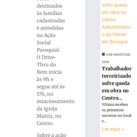
para
destinados
o
às famílias
desfile
cadastradas
do
e atendidas
7
na Ação
de
setembro
Social
Paroquial.
6
de
6 DE AGOSTO DE
O Drive-
agosto
2026
de
Thru do
Trabalhador
2026
Bem inicia
Ler
terceirizado
às 9h e
mais
sofre queda
segue até às
»
em obra no
17h, no
Centro...
estacionamento
Vítima recebeu
Big
da igreja
os primeiros
Band
Matriz, no
socorros no local
Brusque
e...
Centro.
homenageia
Ler mais »
Aldo
Sobre a ação