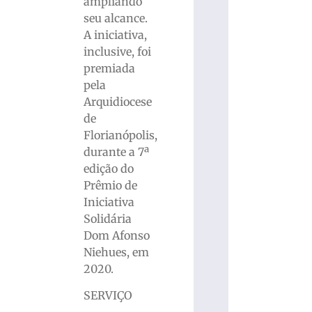
ampliando
seu alcance.
A iniciativa,
inclusive, foi
premiada
pela
Arquidiocese
de
Florianópolis,
durante a 7ª
edição do
Prêmio de
Iniciativa
Solidária
Dom Afonso
Niehues, em
2020.
SERVIÇO