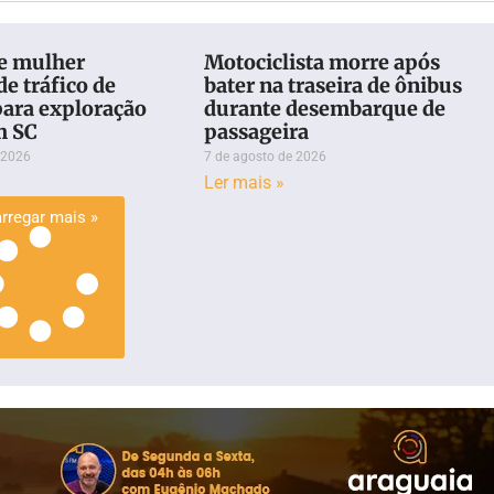
e mulher
Motociclista morre após
de tráfico de
bater na traseira de ônibus
para exploração
durante desembarque de
m SC
passageira
 2026
7 de agosto de 2026
Ler mais »
rregar mais »