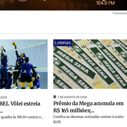
Publicidad
Loterias
7 DE AGOSTO DE 2026
 2026
Prêmio da Mega acumula em
BEL Vôlei estreia
R$ 165 milhões;...
..
Confira as dezenas sorteadas ontem à noite
quadra às 19h30 contra o...
(6/8)