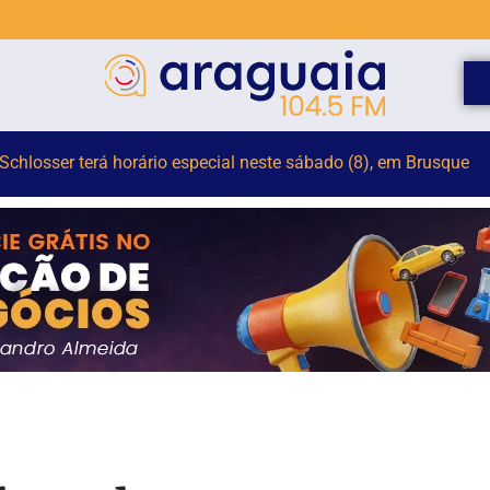
mulher suspeita de tráfico de pessoas para exploração sexual 