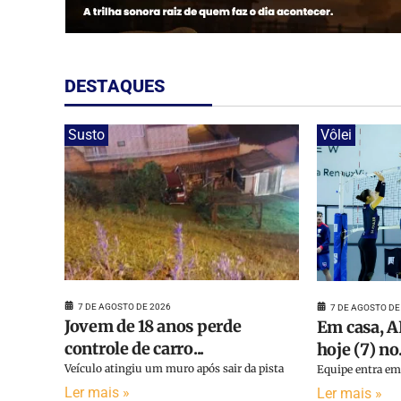
DESTAQUES
Susto
Vôlei
7 DE AGOSTO DE 2026
7 DE AGOSTO DE
Jovem de 18 anos perde
Em casa, A
controle de carro...
hoje (7) no.
Veículo atingiu um muro após sair da pista
Equipe entra em 
Ler mais »
Ler mais »