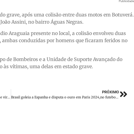
Publicidad
do grave, após uma colisão entre duas motos em Botuverá.
 João Assini, no bairro Águas Negras.
o Araguaia presente no local, a colisão envolveu duas
 ambas conduzidas por homens que ficaram feridos no
rpo de Bombeiros e a Unidade de Suporte Avançado do
 às vítimas, uma delas em estado grave.
PRÓXIMO
Cachorrinha paraplégica encanta ao ficar feliz por ir ao mar e viraliza; assista
Brasil goleia a Espanha e disputa o ouro em Paris 2024,no futebol feminino