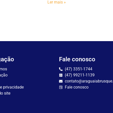
Ler mais »
gação
Fale conosco
mos
(47) 3351-1744
ação
(47) 99211-1139
contato@araguaiabrusque
de privacidade
Fale conosco
o site