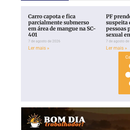
Carro capota e fica
PF prend
parcialmente submerso
suspeita 
em área de mangue na SC-
pessoas 
401
sexual e
7 de agosto de 2026
7 de agosto de
Ler mais »
Ler mais »
Ca