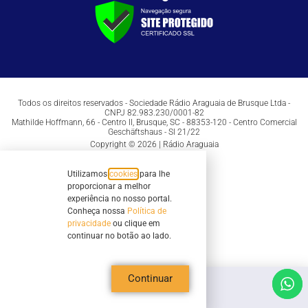
Todos os direitos reservados - Sociedade Rádio Araguaia de Brusque Ltda -
CNPJ 82.983.230/0001-82
Mathilde Hoffmann, 66 - Centro II, Brusque, SC - 88353-120 - Centro Comercial
Geschäftshaus - Sl 21/22
Copyright © 2026 | Rádio Araguaia
Utilizamos
cookies
para lhe
proporcionar a melhor
experiência no nosso portal.
Conheça nossa
Política de
privacidade
ou clique em
continuar no botão ao lado.
Continuar