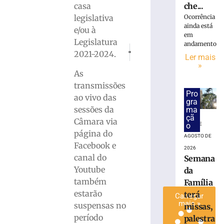
che...
casa
Partido
Ocorrência
legislativa
Novo
ainda está
homologa
e/ou à
em
candidatura
Legislatura
andamento
PRÓXIMO
ANTERIOR
de
2021-2024.
Ler mais
AmpeBr participa de missão técnica e
Brusque e Ponte Preta empata
Renata
»
Ferreira
As
a
transmissões
Deputada
Pro
ao vivo das
gra
Estadual
sessões da
ma
3
çã
Câmara via
de
o
5 DE
agosto
página do
AGOSTO DE
de
Facebook e
2026
2026
Ler
canal do
Semana
mais
Youtube
da
»
também
Família
estarão
terá
Carregar
mais »
suspensas no
missas,
período
palestra