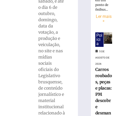
em um
sábado, e até
ponto de
Rede
o dia 6 de
ônibus...
Sustentabilid
outubro,
define
Ler mais
domingo,
»
dois
data da
candidatos
votação, a
de
Pol
Brusque
produção e
íci
para
a
veiculação,
disputar
no site e nas
5 DE
vaga
mídias
AGOSTO DE
na
sociais
2026
Alesc
Carros
oficiais do
3
roubado
Legislativo
de
agosto
s, peças
brusquense,
de
2026
e placas:
de conteúdo
Ler
PM
jornalístico e
mais
descobr
material
»
e
institucional
desman
relacionado à