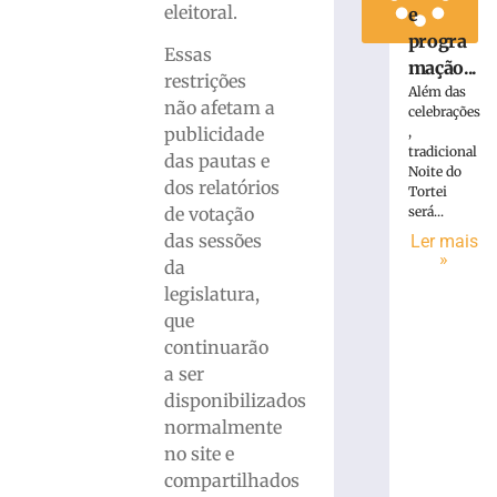
eleitoral.
e
progra
Essas
mação...
restrições
Além das
não afetam a
celebrações
publicidade
,
tradicional
das pautas e
Noite do
dos relatórios
Tortei
de votação
será...
das sessões
Ler mais
»
da
legislatura,
que
continuarão
a ser
disponibilizados
normalmente
no site e
compartilhados