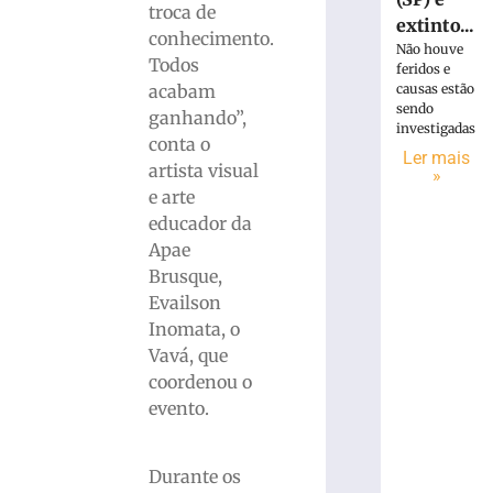
troca de
extinto...
conhecimento.
Não houve
Todos
feridos e
acabam
causas estão
sendo
ganhando”,
investigadas
conta o
Ler mais
artista visual
»
e arte
educador da
Apae
Brusque,
Evailson
Inomata, o
Vavá, que
coordenou o
evento.
Durante os