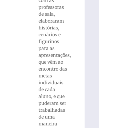
com as
professoras
de sala,
elaboraram
histórias,
cenários e
figurinos
para as
apresentações,
que vêm ao
encontro das
metas
individuais
de cada
aluno, e que
puderam ser
trabalhadas
de uma
maneira