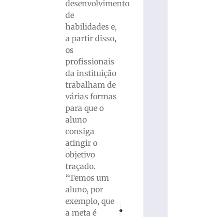
desenvolvimento
de
habilidades e,
a partir disso,
os
profissionais
da instituição
trabalham de
várias formas
para que o
aluno
consiga
atingir o
objetivo
traçado.
“Temos um
aluno, por
exemplo, que
PRÓXIMO
ANTERIOR
a meta é
PRF localiza 50 kg de maconha em autom
Automóvel com placas de Brusque