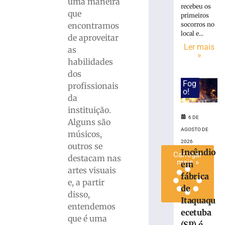
uma maneira
recebeu os
Krieger
que
primeiros
em
encontramos
socorros no
semana
local e...
de aproveitar
dedicada
Ler mais
as
ao
»
músico
habilidades
dos
6
de
Fog
profissionais
agosto
o!
de
da
2026
instituição.
Ler
6 DE
Alguns são
mais
AGOSTO DE
músicos,
»
2026
outros se
Incêndio
Carregar
destacam nas
mais »
em
artes visuais
fábrica
e, a partir
de
disso,
Itaquaqu
entendemos
ecetuba
que é uma
(SP) é