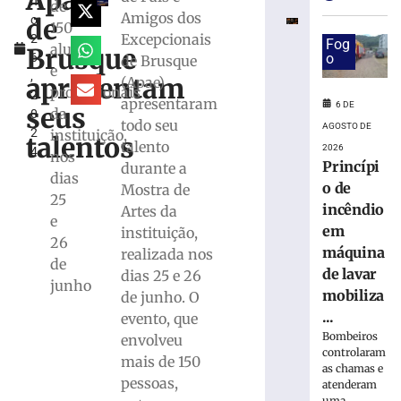
Apae
h
especial
de
Amigos dos
de
o
para
150
Excepcionais
2
celebrar
Fog
alunos
Brusque
6
o
de Brusque
seus
e
,
61
apresentam
(Apae)
profissionais
2
anos
apresentaram
6 DE
seus
da
0
de
todo seu
AGOSTO DE
2
instituição,
história
talentos
talento
2026
4
nos
6
Princípi
durante a
de
dias
agosto
o de
Mostra de
25
de
incêndio
Artes da
2026
e
em
instituição,
Ler
26
máquina
realizada nos
mais
de
de lavar
dias 25 e 26
»
junho
mobiliza
de junho. O
...
evento, que
BRUSQUE:
Bombeiros
envolveu
Estão
controlaram
mais de 150
abertas
as chamas e
as
pessoas,
atenderam
uma