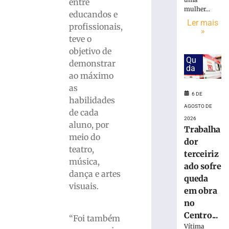
inscrições
entre
mulher...
para
educandos e
o
Ler mais
profissionais,
»
desfile
teve o
do
objetivo de
7
Qu
demonstrar
de
da
setembro
ao máximo
as
6
6 DE
de
habilidades
agosto
AGOSTO DE
de
de cada
2026
2026
aluno, por
Trabalha
Ler
meio do
dor
mais
teatro,
terceiriz
»
música,
ado sofre
dança e artes
queda
Big
visuais.
em obra
Band
no
Brusque
Centro...
homenageia
“Foi também
Aldo
Vítima