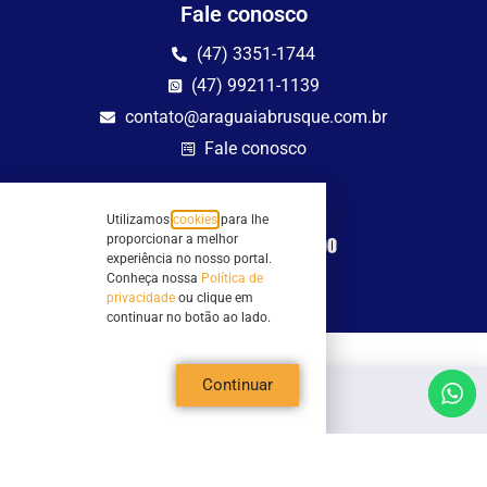
Fale conosco
(47) 3351-1744
(47) 99211-1139
contato@araguaiabrusque.com.br
Fale conosco
Site seguro
Utilizamos
cookies
para lhe
proporcionar a melhor
experiência no nosso portal.
Conheça nossa
Política de
privacidade
ou clique em
continuar no botão ao lado.
Todos os direitos reservados - Sociedade Rádio Araguaia de Brusque Ltda -
Continuar
CNPJ 82.983.230/0001-82
Mathilde Hoffmann, 66 - Centro II, Brusque, SC - 88353-120 - Centro Comercial
Geschäftshaus - Sl 21/22
Copyright © 2026 | Rádio Araguaia