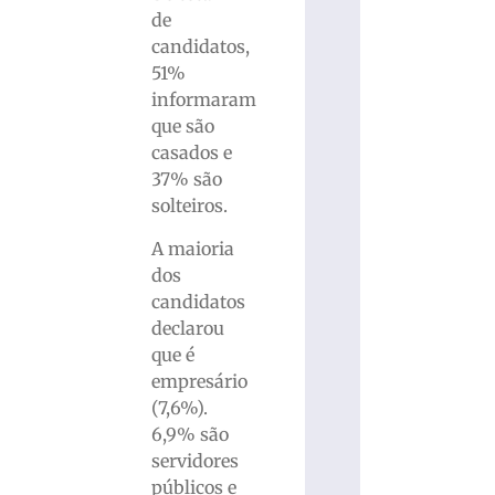
de
candidatos,
51%
informaram
que são
casados e
37% são
solteiros.
A maioria
dos
candidatos
declarou
que é
empresário
(7,6%).
6,9% são
servidores
públicos e