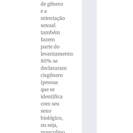
de gênero
e a
orientação
sexual
também
fazem
parte do
levantamento:
80% se
declararam
cisgênero
(pessoa
que se
identifica
com seu
sexo
biológico,
ou seja,
masculino