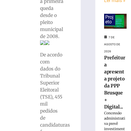
candidaturas
Ler mais »
a primeira
de
queda
Jucineia
desde o
Proj
Ribeiro
eto
pleito
Eckart
municipal
à
de 2008.
Deputada
7 DE
Estadual
AGOSTO DE
e
2026
De acordo
Vagner
Prefeitur
Tebalde
com
a
a
dados do
apresent
Deputado
Tribunal
a projeto
Federal
Superior
da PPP
5
Eleitoral
de
Brusque
agosto
(TSE), 455
+
de
mil
2026
Digital...
pedidos
Ler
Concessão
de
mais
administrati
va prevê
candidaturas
»
investiment