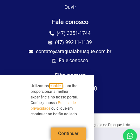
Ouvir
Fale conosco
(47) 3351-1744
(47) 99211-1139
contato@araguaiabrusque.com.br
Fale conosco
Site seguro
Utilizamos
cookies
para lhe
proporcionar a melhor
experiência no nosso portal.
Conheça nossa
Política de
privacidade
ou clique em
continuar no botão ao lado.
Todos os direitos reservados - Sociedade Rádio Araguaia de Brusque Ltda -
CNPJ 82.983.230/0001-82
Continuar
Mathilde Hoffmann, 66 - Centro II, Brusque, SC - 88353-120 - Centro Comercial
Geschäftshaus - Sl 21/22