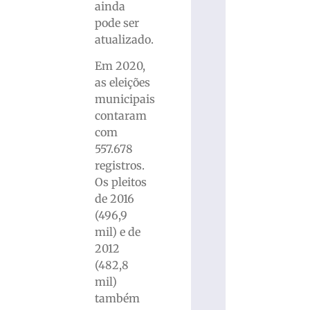
ainda
pode ser
atualizado.
Em 2020,
as eleições
municipais
contaram
com
557.678
registros.
Os pleitos
de 2016
(496,9
mil) e de
2012
(482,8
mil)
também