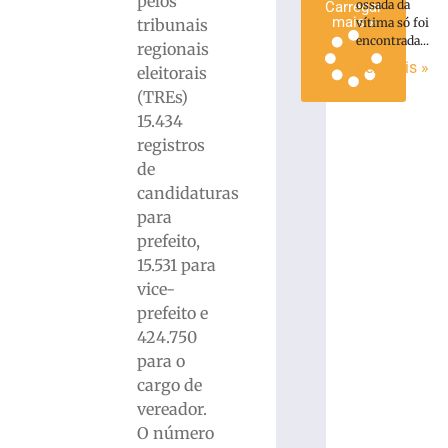
pelos
ossada da
Carregar
mais »
tribunais
vítima só foi
encontrada...
regionais
Ler mais »
eleitorais
(TREs)
15.434
registros
de
candidaturas
para
prefeito,
15.531 para
vice-
prefeito e
424.750
para o
cargo de
vereador.
O número