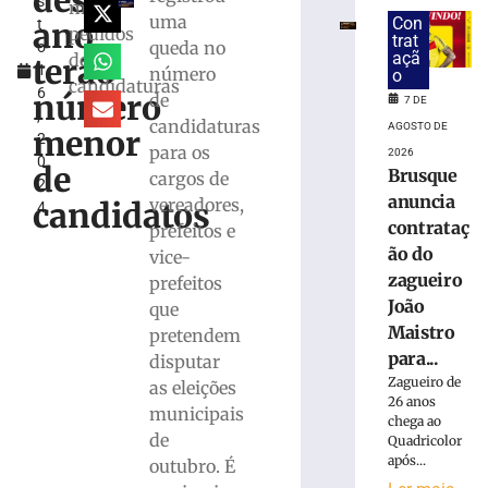
deste
s
Marco
mil
uma
Con
ano
t
Buzzi
pedidos
trat
queda no
o
e
açã
de
terão
1
número
pede
o
candidaturas
6
perda
número
de
7 DE
,
do
candidaturas
AGOSTO DE
menor
2
cargo
para os
2026
0
por
de
Brusque
cargos de
2
infrações
anuncia
vereadores,
candidatos
4
disciplinares
contrataç
prefeitos e
6
ão do
vice-
de
agosto
zagueiro
prefeitos
de
João
2026
que
Ler
Maistro
pretendem
mais
para...
disputar
»
Zagueiro de
as eleições
26 anos
municipais
chega ao
de
PRD
Quadricolor
após...
homologa
outubro. É