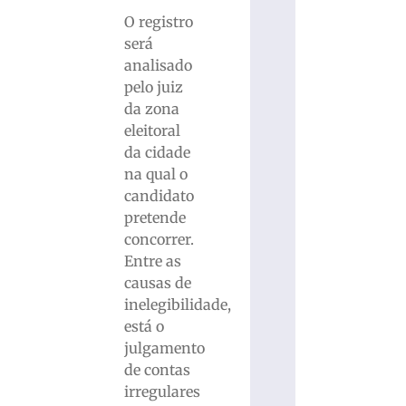
O registro
será
analisado
pelo juiz
da zona
eleitoral
da cidade
na qual o
candidato
pretende
concorrer.
Entre as
causas de
inelegibilidade,
está o
julgamento
de contas
irregulares