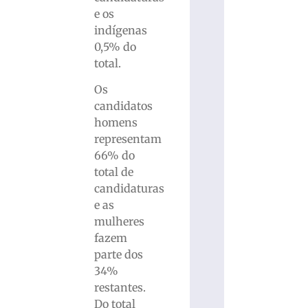
e os
indígenas
0,5% do
total.
Os
candidatos
homens
representam
66% do
total de
candidaturas
e as
mulheres
fazem
parte dos
34%
restantes.
Do total