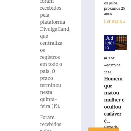
foram
os pelos
recebidos
próximos 25
Rede
anos
pela
Sustentabilidad
Ler mais »
plataforma
define
DivulgaCand,
dois
candidatos
que
Jud
de
centraliza
iciár
io
Brusque
os
para
registros
7 DE
disputar
em todo o
vaga
AGOSTO DE
país. O
na
2026
prazo
Alesc
Homem
terminou
que
3
de
nesta
matou
agosto
quinta-
de
mulher e
2026
feira (15).
ocultou
Ler
cadáver
mais
Foram
é...
»
recebidos
Parte da