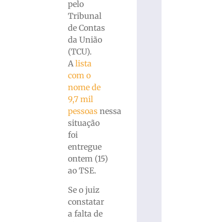
pelo
Tribunal
de Contas
da União
(TCU).
A
lista
com o
nome de
9,7 mil
pessoas
nessa
situação
foi
entregue
ontem (15)
ao TSE.
Se o juiz
constatar
a falta de