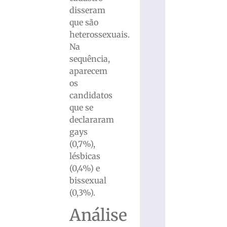
disseram
que são
heterossexuais.
Na
sequência,
aparecem
os
candidatos
que se
declararam
gays
(0,7%),
lésbicas
(0,4%) e
bissexual
(0,3%).
Análise