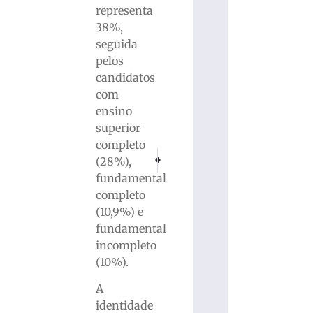
representa
38%,
seguida
pelos
candidatos
com
ensino
superior
completo
PRÓXIMO
ANTERIOR
(28%),
Polícia Civil prende criminosos que roubar
Polícia Militar de Brusque realiza O
fundamental
completo
(10,9%) e
fundamental
incompleto
(10%).
A
identidade