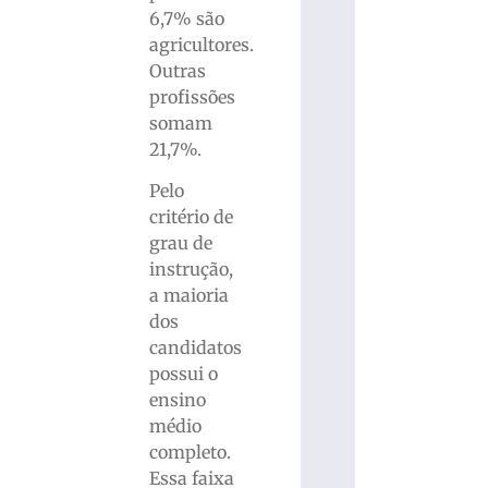
6,7% são
agricultores.
Outras
profissões
somam
21,7%.
Pelo
critério de
grau de
instrução,
a maioria
dos
candidatos
possui o
ensino
médio
completo.
Essa faixa