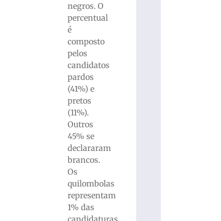
negros. O
percentual
é
composto
pelos
candidatos
pardos
(41%) e
pretos
(11%).
Outros
45% se
declararam
brancos.
Os
quilombolas
representam
1% das
candidaturas