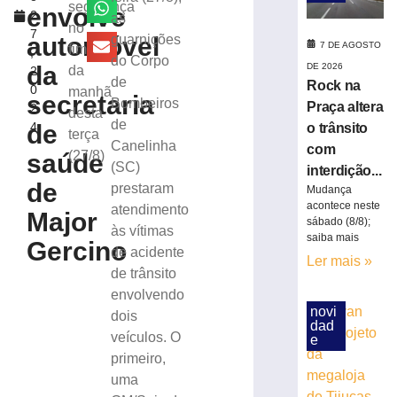
tráfico
segurança
envolve
2
as
de
no
7
pessoas
automóvel
guarnições
7 DE AGOSTO
fim
,
para
do Corpo
DE 2026
da
da
2
exploração
de
Rock na
0
manhã
sexual
secretaria
Bombeiros
Praça altera
2
em
desta
de
de
4
o trânsito
SC
terça
Canelinha
com
7
(27/8)
saúde
de
(SC)
interdição...
agosto
de
prestaram
Mudança
de
2026
acontece neste
atendimento
Major
sábado (8/8);
Ler
às vítimas
saiba mais
Gercino
mais
de acidente
Ler mais »
»
de trânsito
envolvendo
novi
dois
Motociclista
dad
morre
veículos. O
e
após
primeiro,
bater
uma
na