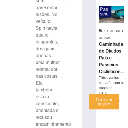
sem
entre
apresentar
carro
Pas
seio
lesões. No
e
caminhão
veículo
na
Spin havia
7 DE AGOSTO
BR-
quatro
DE 2026
280
ocupantes,
Caminhada
7
dos quais
de
do Dia dos
agosto
apenas
Pais e
de
uma mulher
2026
Passeios
relatou dor
Ler
Ciclísticos...
nas costas.
mais
Três eventos
Ela
contarão com o
»
apoio da
também
GTB;...
estava
Carregar
Ler mais »
consciente,
mais »
orientada e
recusou
encaminhamento