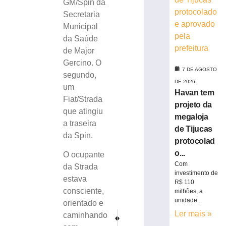
GM/Spin da
traseira
Secretaria
de
Municipal
ônibus
da Saúde
durante
desembarque
de Major
de
Gercino. O
7 DE AGOSTO
passageira
segundo,
DE 2026
7
um
de
Havan tem
Fiat/Strada
agosto
projeto da
de
que atingiu
2026
megaloja
a traseira
Ler
de Tijucas
da Spin.
mais
protocolad
»
o...
O ocupante
Com
da Strada
investimento de
Idoso
estava
R$ 110
morre
consciente,
milhões, a
após
unidade...
orientado e
colisão
Ler mais »
PRÓXIMO
ANTERIOR
caminhando
frontal
Tradição gaúcha: Brusque pode adotar Semana Far
Júri para acusado de ataque a uma cre