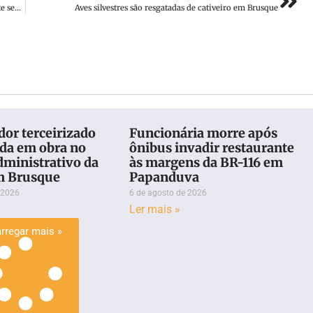
Alerta Defesa Civil: chuva persistente e volumosa entre a noite sexta-feira (13) e domingo (15)
Aves silvestres são resgatadas de cativeiro em Brusque
or terceirizado
Funcionária morre após
eda em obra no
ônibus invadir restaurante
dministrativo da
às margens da BR-116 em
m Brusque
Papanduva
 2026
6 de agosto de 2026
Ler mais »
rregar mais »