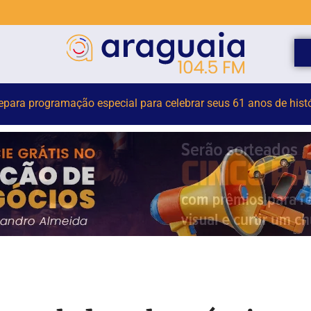
or terceirizado sofre queda em obra no Centro Administrativo