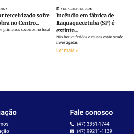
 2026
6 DE AGOSTO DE 2026
r terceirizado sofre
Incêndio em fábrica de
bra no Centro...
Itaquaquecetuba (SP) é
extinto...
s primeiros socorros no local
Não houve feridos e causas estão sendo
investigadas
Ler mais »
gação
Fale conosco
mos
(47) 3351-1744
ação
(47) 99211-1139